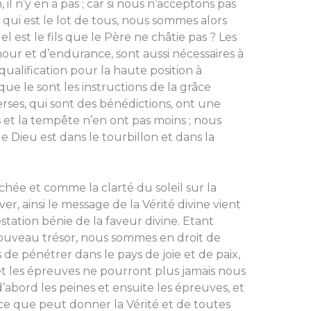
il n’y en a pas ; car si nous n’acceptons pas
, qui est le lot de tous, nous sommes alors
el est le fils que le Père ne châtie pas ? Les
mour et d’endurance, sont aussi nécessaires à
alification pour la haute position à
ue le sont les instructions de la grâce
averses, qui sont des bénédictions, ont une
s et la tempête n’en ont pas moins ; nous
 Dieu est dans le tourbillon et dans la
hée et comme la clarté du soleil sur la
ver, ainsi le message de la Vérité divine vient
ation bénie de la faveur divine. Etant
nouveau trésor, nous sommes en droit de
de pénétrer dans le pays de joie et de paix,
et les épreuves ne pourront plus jamais nous
a d’abord les peines et ensuite les épreuves, et
ce que peut donner la Vérité et de toutes