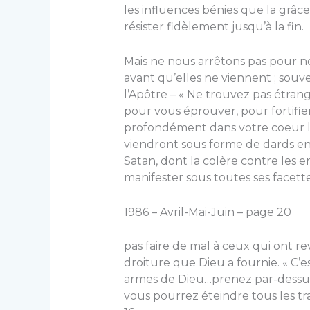
les influences bénies que la grâc
résister fidèlement jusqu’à la fin.
Mais ne nous arrêtons pas pour n
avant qu’elles ne viennent ; sou
l’Apôtre – « Ne trouvez pas étrang
pour vous éprouver, pour fortifie
profondément dans votre coeur les
viendront sous forme de dards e
Satan, dont la colère contre les e
manifester sous toutes ses facett
1986 – Avril-Mai-Juin – page 20
pas faire de mal à ceux qui ont r
droiture que Dieu a fournie. « C’es
armes de Dieu…prenez par-dessus t
vous pourrez éteindre tous les tra