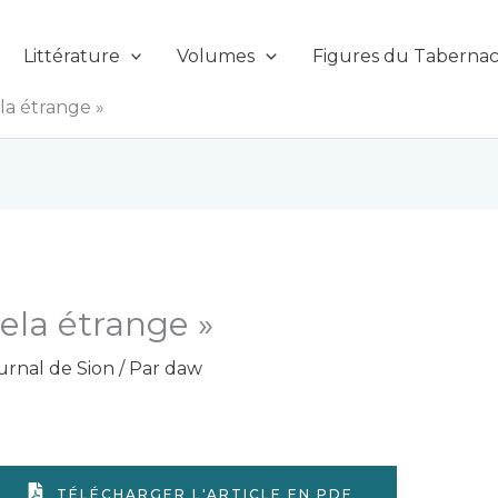
Littérature
Volumes
Figures du Tabernac
la étrange »
ela étrange »
urnal de Sion
/ Par
daw
TÉLÉCHARGER L'ARTICLE EN PDF