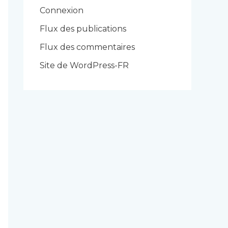
r
Connexion
i
Flux des publications
e
Flux des commentaires
s
Site de WordPress-FR