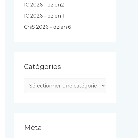
IC 2026 – dzien2
IC 2026 – dzien 1
ChiS 2026 – dzien 6
Catégories
C
a
t
é
g
Méta
o