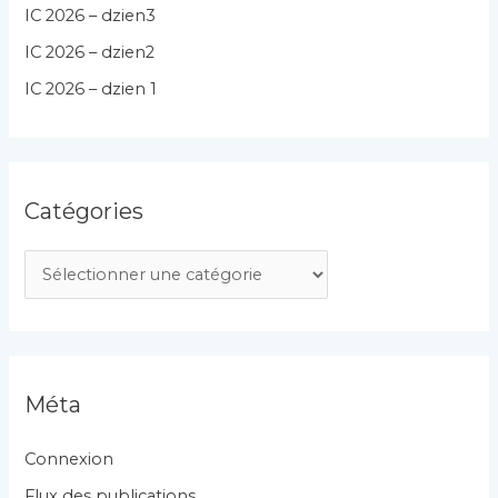
IC 2026 – dzien3
IC 2026 – dzien2
IC 2026 – dzien 1
Catégories
C
a
t
é
g
Méta
o
r
Connexion
i
Flux des publications