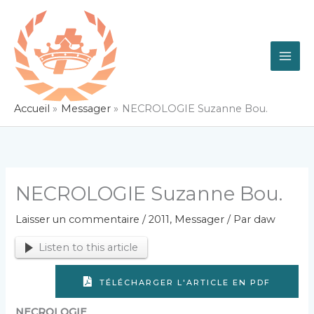
Aller
au
contenu
Accueil
Messager
NECROLOGIE Suzanne Bou.
NECROLOGIE Suzanne Bou.
Laisser un commentaire
/
2011
,
Messager
/ Par
daw
Listen to this article
TÉLÉCHARGER L'ARTICLE EN PDF
NECROLOGIE