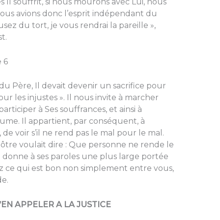
Il souffrit, si nous mourons avec Lui, nous
 nous avions donc l’esprit indépendant du
sez du tort, je vous rendrai la pareille »,
t.
 6
du Père, Il devait devenir un sacrifice pour
our les injustes ». Il nous invite à marcher
rticiper à Ses souffrances, et ainsi à
aume. Il appartient, par conséquent, à
de voir s’il ne rend pas le mal pour le mal.
tre voulait dire : Que personne ne rende le
il donne à ses paroles une plus large portée
ivez ce qui est bon non simplement entre vous,
e.
’EN APPELER A LA JUSTICE