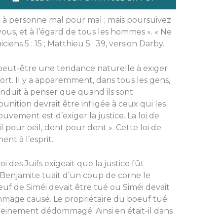
 à personne mal pour mal ; mais poursuivez
vous, et à l’égard de tous les hommes ». « Ne
ciens 5 : 15 ; Matthieu 5 : 39, version Darby.
eut-être une tendance naturelle à exiger
tort. Il y a apparemment, dans tous les gens,
onduit à penser que quand ils sont
unition devrait être infligée à ceux qui les
uvement est d’exiger la justice. La loi de
il pour oeil, dent pour dent ». Cette loi de
ent à l’esprit.
loi des Juifs exigeait que la justice fût
e Benjamite tuait d’un coup de corne le
euf de Siméi devait être tué ou Siméi devait
mmage causé. Le propriétaire du boeuf tué
leinement dédommagé. Ainsi en était-il dans