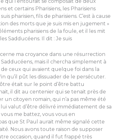
e qui l’entourait se composait de deux
s et certains Pharisiens, les Pharisiens
e suis pharisien, fils de pharisiens. C’est à cause
ion des morts que je suis mis en jugement »
x éléments pharisiens de la foule, et il les mit
s Sadducéens. Il dit : Je suis
ncerne ma croyance dans une résurrection
ux Sadducéens, mais il chercha simplement à
 de ceux qui avaient quelque foi dans la
afin qu’il pût les dissuader de le persécuter.
tre était sur le point d’être battu
it, il dit au centenier qui se tenait près de
tter un citoyen romain, qui n’a pas même été
a lui valut d’être délivré immédiatement de sa
« Si vous me battez, vous vous en
pas que St Paul aurait même signalé cette
 traité. Nous avons toute raison de supposer
autre occasion, quand il fut frappé très