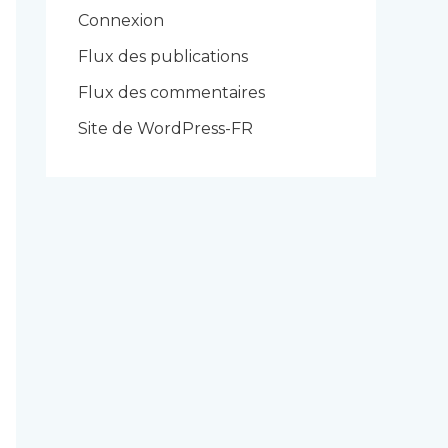
r
Connexion
i
Flux des publications
e
Flux des commentaires
s
Site de WordPress-FR