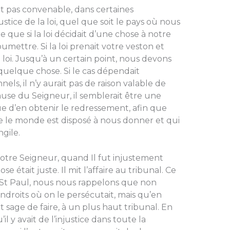
ait pas convenable, dans certaines
ustice de la loi, quel que soit le pays où nous
re que si la loi décidait d’une chose à notre
mettre. Si la loi prenait votre veston et
 loi. Jusqu’à un certain point, nous devons
uelque chose. Si le cas dépendait
s, il n’y aurait pas de raison valable de
a cause du Seigneur, il semblerait être une
ue d’en obtenir le redressement, afin que
e le monde est disposé à nous donner et qui
gile.
otre Seigneur, quand Il fut injustement
 était juste. Il mit l’affaire au tribunal. Ce
de St Paul, nous nous rappelons que non
endroits où on le persécutait, mais qu’en
tait sage de faire, à un plus haut tribunal. En
l y avait de l’injustice dans toute la