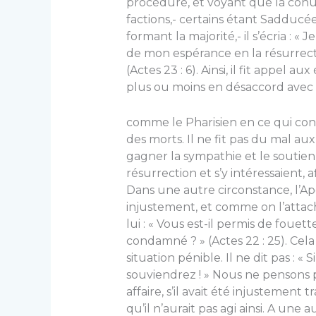
procédure, et voyant que la cohu
factions,- certains étant Sadducéen
formant la majorité,- il s’écria : « J
de mon espérance en la résurrect
(Actes 23 : 6). Ainsi, il fit appel au
plus ou moins en désaccord avec le
comme le Pharisien en ce qui co
des morts. Il ne fit pas du mal a
gagner la sympathie et le soutien
résurrection et s’y intéressaient, 
Dans une autre circonstance, l’Apô
injustement, et comme on l’attacha
lui : « Vous est-il permis de foue
condamné ? » (Actes 22 : 25). Cel
situation pénible. Il ne dit pas : 
souviendrez ! » Nous ne pensons 
affaire, s’il avait été injustement
qu’il n’aurait pas agi ainsi. A une 