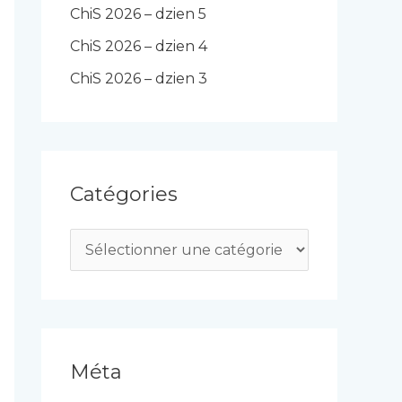
ChiS 2026 – dzien 5
ChiS 2026 – dzien 4
ChiS 2026 – dzien 3
Catégories
C
a
t
é
g
Méta
o