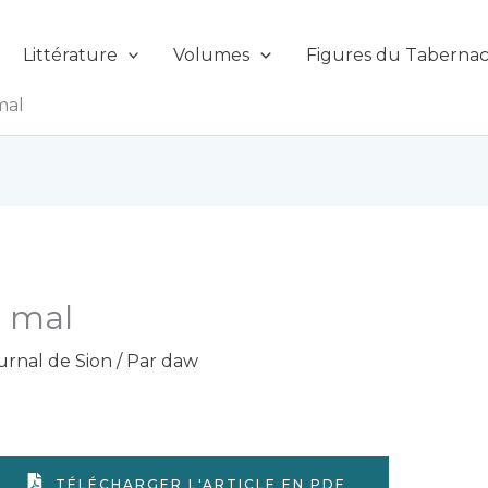
Littérature
Volumes
Figures du Tabernac
mal
u mal
urnal de Sion
/ Par
daw
TÉLÉCHARGER L'ARTICLE EN PDF