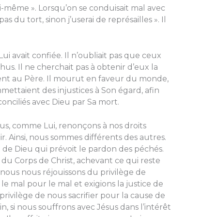
lui-même ». Lorsqu’on se conduisait mal avec
 pas du tort, sinon j’userai de représailles ». Il
ui avait confiée. Il n’oubliait pas que ceux
chus. Il ne cherchait pas à obtenir d’eux la
ement au Père. Il mourut en faveur du monde,
ttaient des injustices à Son égard, afin
onciliés avec Dieu par Sa mort.
ous, comme Lui, renonçons à nos droits
r. Ainsi, nous sommes différents des autres.
de Dieu qui prévoit le pardon des péchés.
 Corps de Christ, achevant ce qui reste
 nous nous réjouissons du privilège de
s le mal pour le mal et exigions la justice de
rivilège de nous sacrifier pour la cause de
in, si nous souffrons avec Jésus dans l’intérêt