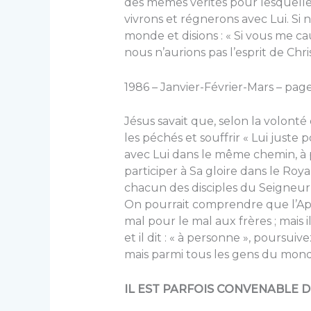
des mêmes vérités pour lesquelles 
vivrons et régnerons avec Lui. Si
monde et disions : « Si vous me cau
nous n’aurions pas l’esprit de Chris
1986 – Janvier-Février-Mars – page
Jésus savait que, selon la volonté 
les péchés et souffrir « Lui juste p
avec Lui dans le même chemin, à pa
participer à Sa gloire dans le Roy
chacun des disciples du Seigneur, 
On pourrait comprendre que l’Apô
mal pour le mal aux frères ; mais 
et il dit : « à personne », poursu
mais parmi tous les gens du mond
IL EST PARFOIS CONVENABLE D