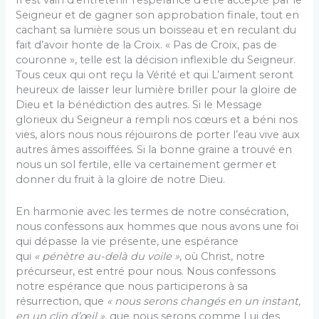
Il est vain d’entretenir l’espérance d’être accepté par le
Seigneur et de gagner son approbation finale, tout en
cachant sa lumière sous un boisseau et en reculant du
fait d’avoir honte de la Croix. « Pas de Croix, pas de
couronne », telle est la décision inflexible du Seigneur.
Tous ceux qui ont reçu la Vérité et qui L’aiment seront
heureux de laisser leur lumière briller pour la gloire de
Dieu et la bénédiction des autres. Si le Message
glorieux du Seigneur a rempli nos cœurs et a béni nos
vies, alors nous nous réjouirons de porter l’eau vive aux
autres âmes assoiffées. Si la bonne graine a trouvé en
nous un sol fertile, elle va certainement germer et
donner du fruit à la gloire de notre Dieu.
En harmonie avec les termes de notre consécration,
nous confessons aux hommes que nous avons une foi
qui dépasse la vie présente, une espérance
qui
« pénètre au-delà du voile »
, où Christ, notre
précurseur, est entré pour nous. Nous confessons
notre espérance que nous participerons à sa
résurrection, que
« nous serons changés en un instant,
en un clin d’œil »
, que nous serons comme Lui des