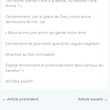
Ton ancre, partira-t-elle à la dérive, ou restera-t-elle
ferme ? »
Certainement, par la grâce de Dieu, notre ancre
demeurera ferme ; car :
« Nous avons une ancre qui garde notre âme
Fermement et sûrement quand les vagues s’agitent ;
Attachée au Roc immuable,
Établie fermement et profondément dans l’amour du
Sauveur ! »
WT1914 p5497
←
Article précédent
Article suivant
→