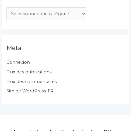
C
a
t
é
g
Méta
o
r
Connexion
i
Flux des publications
e
Flux des commentaires
s
Site de WordPress-FR