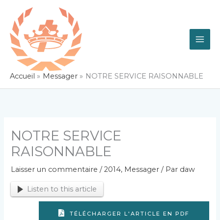
Aller
au
contenu
Accueil
Messager
NOTRE SERVICE RAISONNABLE
NOTRE SERVICE
RAISONNABLE
Laisser un commentaire
/
2014
,
Messager
/ Par
daw
Listen to this article
TÉLÉCHARGER L'ARTICLE EN PDF