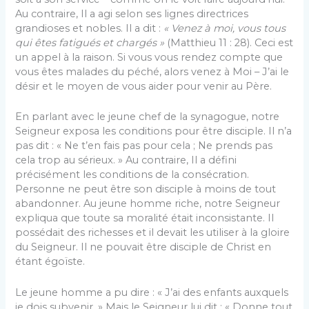
Au contraire, Il a agi selon ses lignes directrices
grandioses et nobles. Il a dit :
« Venez à moi, vous tous
qui êtes fatigués et chargés »
(Matthieu 11 : 28). Ceci est
un appel à la raison. Si vous vous rendez compte que
vous êtes malades du péché, alors venez à Moi – J’ai le
désir et le moyen de vous aider pour venir au Père.
En parlant avec le jeune chef de la synagogue, notre
Seigneur exposa les conditions pour être disciple. Il n’a
pas dit : « Ne t’en fais pas pour cela ; Ne prends pas
cela trop au sérieux. » Au contraire, Il a défini
précisément les conditions de la consécration.
Personne ne peut être son disciple à moins de tout
abandonner. Au jeune homme riche, notre Seigneur
expliqua que toute sa moralité était inconsistante. Il
possédait des richesses et il devait les utiliser à la gloire
du Seigneur. Il ne pouvait être disciple de Christ en
étant égoïste.
Le jeune homme a pu dire : « J’ai des enfants auxquels
je dois subvenir. » Mais le Seigneur lui dit : « Donne tout