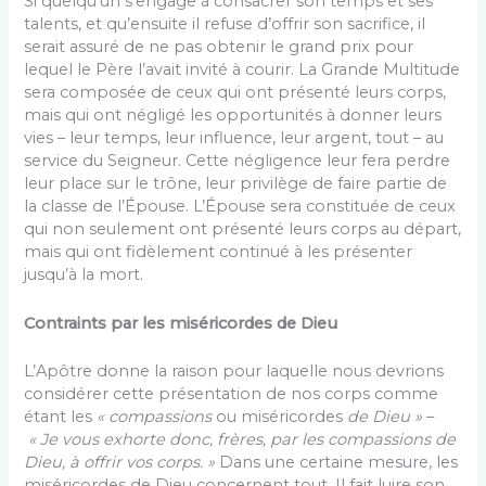
Si quelqu’un s’engage à consacrer son temps et ses
talents, et qu’ensuite il refuse d’offrir son sacrifice, il
serait assuré de ne pas obtenir le grand prix pour
lequel le Père l’avait invité à courir. La Grande Multitude
sera composée de ceux qui ont présenté leurs corps,
mais qui ont négligé les opportunités à donner leurs
vies – leur temps, leur influence, leur argent, tout – au
service du Seigneur. Cette négligence leur fera perdre
leur place sur le trône, leur privilège de faire partie de
la classe de l’Épouse. L’Épouse sera constituée de ceux
qui non seulement ont présenté leurs corps au départ,
mais qui ont fidèlement continué à les présenter
jusqu’à la mort.
Contraints par les miséricordes de Dieu
L’Apôtre donne la raison pour laquelle nous devrions
considérer cette présentation de nos corps comme
étant les
« compassions
ou miséricordes
de Dieu »
–
« Je vous exhorte donc, frères, par les compassions de
Dieu, à offrir vos corps. »
Dans une certaine mesure, les
miséricordes de Dieu concernent tout. Il fait luire son