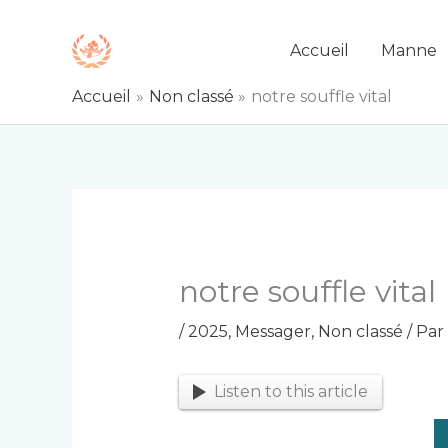
Aller
au
Accueil
Manne
contenu
Accueil
Non classé
notre souffle vital
notre souffle vital
/
2025
,
Messager
,
Non classé
/ Par
Listen to this article