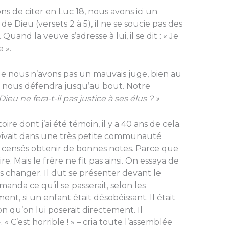
ns de citer en Luc 18, nous avons ici un
e Dieu (versets 2 à 5), il ne se soucie pas des
uand la veuve s’adresse à lui, il se dit : « Je
e ».
que nous n’avons pas un mauvais juge, bien au
i nous défendra jusqu’au bout. Notre
Dieu
ne fera-t-il pas justice à ses élus ? »
ire dont j’ai été témoin, il y a 40 ans de cela.
i vivait dans une très petite communauté
t censés obtenir de bonnes notes. Parce que
ire. Mais le frère ne fit pas ainsi. On essaya de
as changer. Il dut se présenter devant le
manda ce qu’il se passerait, selon les
t, si un enfant était désobéissant. Il était
 qu’on lui poserait directement. Il
». « C’est horrible ! » – cria toute l’assemblée