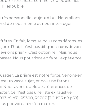
s oublier les choses comme Dieu oublie nos
Il les oublie.
 très personnelles aujourd’hui. Nous allons
ond de nous-même et nous interroger
 frères. En fait, lorsque nous considérons les
ourd’hui, il n’est pas dit que « nous devons
evrions prier ». C’est optionnel. Mais nous
 passer. Nous pourrions en faire l’expérience,
urager. La prière est notre force. Venons-en
 est un vaste sujet, et nous ne ferons
ui. Nous avons quelques références de
er. Ce n’est pas une liste exhaustive :
93 n1 p7], R5300, R5707 [TG 1915 n8 p59].
us pouvons faire à la maison.