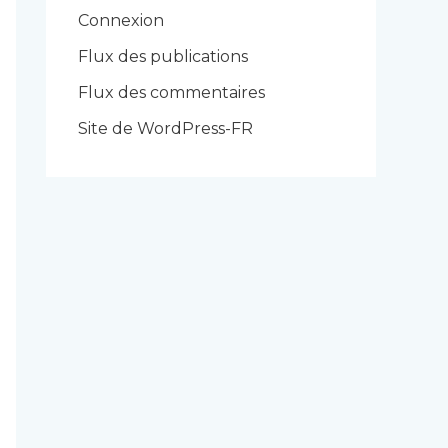
r
Connexion
i
Flux des publications
e
Flux des commentaires
s
Site de WordPress-FR