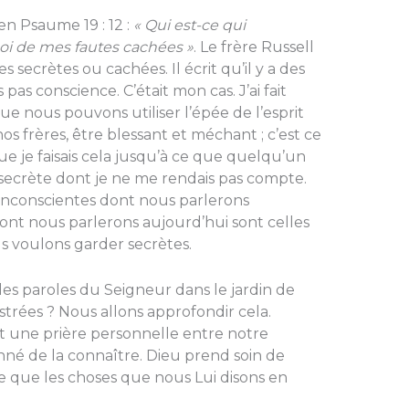
 en Psaume 19 : 12 :
« Qui est-ce qui
oi de mes fautes cachées »
. Le frère Russell
s secrètes ou cachées. Il écrit qu’il y a des
as conscience. C’était mon cas. J’ai fait
ue nous pouvons utiliser l’épée de l’esprit
s frères, être blessant et méchant ; c’est ce
é que je faisais cela jusqu’à ce que quelqu’un
secrète dont je ne me rendais pas compte.
 inconscientes dont nous parlerons
dont nous parlerons aujourd’hui sont celles
 voulons garder secrètes.
s paroles du Seigneur dans le jardin de
trées ? Nous allons approfondir cela.
t une prière personnelle entre notre
onné de la connaître. Dieu prend soin de
ce que les choses que nous Lui disons en