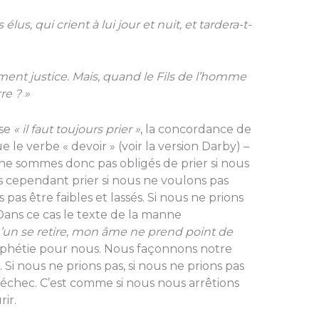
 élus, qui crient à lui jour et nuit, et tardera-t-
ement justice. Mais, quand le Fils de l’homme
rre ? »
ase
« il faut toujours prier »
, la concordance de
 le verbe « devoir » (voir la version Darby) –
 ne sommes donc pas obligés de prier si nous
s cependant prier si nous ne voulons pas
as être faibles et lassés. Si nous ne prions
. Dans ce cas le texte de la manne
’un se retire, mon âme ne prend point de
ophétie pour nous. Nous façonnons notre
 Si nous ne prions pas, si nous ne prions pas
’échec. C’est comme si nous nous arrêtions
ir.