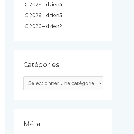
IC 2026 – dzien4
IC 2026 – dzien3
IC 2026 – dzien2
Catégories
C
a
t
é
g
Méta
o