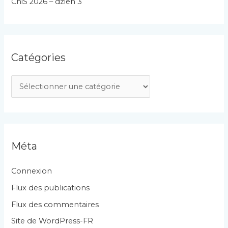
ChiS 2026 – dzien 3
Catégories
C
a
t
é
g
Méta
o
r
Connexion
i
Flux des publications
e
Flux des commentaires
s
Site de WordPress-FR