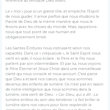
référence au véritable Dieu vivant.
Le « moi » joue ici un grand rôle, et empêche l’Esprit
de nous guider. Il arrive parfois que nous étudions la
Parole de Dieu de la même manière que nous le
ferions avec les choses du monde. Mais, rappelons-
nous que tout point de vue humain est
obligatoirement limité.
Les Saintes Écritures nous instruisent selon nos
capacités. Dans ce « crépuscule », le Saint Esprit nous
vient en aide, il nous éclaire ; le Père et le Fils nous
parlent par son intermédiaire. Et par lui, nous voyons
le Père Éternel et Jésus-Christ dans une merveilleuse
clarté qui nous console et nous secourt. C’est parce
que Dieu a éclairé nos cœurs, que nous sommes
devenus des enfants de lumière. Ce n’est pas en raison
de notre intelligence que nous sommes dans la
lumière, cela vient de Dieu :
« Car Dieu, qui a dit : La
lumière brillera du sein des ténèbres ! a fait briller la
lumière dans nos cœurs pour faire resplendir la
connaissance de la gloire de Dieu sur la face de