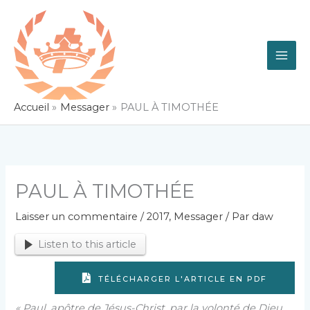
Aller
au
contenu
Accueil
Messager
PAUL À TIMOTHÉE
PAUL À TIMOTHÉE
Laisser un commentaire
/
2017
,
Messager
/ Par
daw
Listen to this article
TÉLÉCHARGER L'ARTICLE EN PDF
« Paul, apôtre de Jésus-Christ, par la volonté de Dieu,