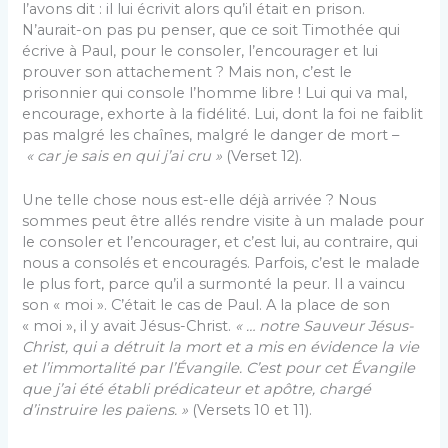
l’avons dit : il lui écrivit alors qu’il était en prison.
N’aurait-on pas pu penser, que ce soit Timothée qui
écrive à Paul, pour le consoler, l’encourager et lui
prouver son attachement ? Mais non, c’est le
prisonnier qui console l’homme libre ! Lui qui va mal,
encourage, exhorte à la fidélité. Lui, dont la foi ne faiblit
pas malgré les chaînes, malgré le danger de mort –
« car je sais en qui j’ai cru »
(Verset 12).
Une telle chose nous est-elle déjà arrivée ? Nous
sommes peut être allés rendre visite à un malade pour
le consoler et l’encourager, et c’est lui, au contraire, qui
nous a consolés et encouragés. Parfois, c’est le malade
le plus fort, parce qu’il a surmonté la peur. Il a vaincu
son « moi ». C’était le cas de Paul. A la place de son
« moi », il y avait Jésus-Christ.
« … notre Sauveur Jésus-
Christ, qui a détruit la mort et a mis en évidence la vie
et l’immortalité par l’Évangile. C’est pour cet Évangile
que j’ai été établi prédicateur et apôtre, chargé
d’instruire les païens. »
(Versets 10 et 11).