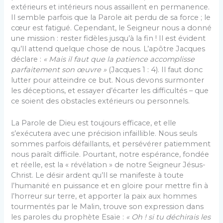
extérieurs et intérieurs nous assaillent en permanence.
Il semble parfois que la Parole ait perdu de sa force ; le
cœur est fatigué. Cependant, le Seigneur nous a donné
une mission : rester fidèles jusqu’à la fin ! Il est évident
qu’Il attend quelque chose de nous. L’apôtre Jacques
déclare :
« Mais il faut que la patience accomplisse
parfaitement son œuvre »
(Jacques 1 : 4). Il faut donc
lutter pour atteindre ce but. Nous devons surmonter
les déceptions, et essayer d’écarter les difficultés – que
ce soient des obstacles extérieurs ou personnels.
La Parole de Dieu est toujours efficace, et elle
s’exécutera avec une précision infaillible. Nous seuls
sommes parfois défaillants, et persévérer patiemment
nous paraît difficile. Pourtant, notre espérance, fondée
et réelle, est la « révélation » de notre Seigneur Jésus-
Christ. Le désir ardent qu’Il se manifeste à toute
l’humanité en puissance et en gloire pour mettre fin à
l’horreur sur terre, et apporter la paix aux hommes
tourmentés par le Malin, trouve son expression dans
les paroles du prophète Esaïe :
« Oh ! si tu déchirais les