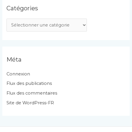
Catégories
C
a
t
é
g
Méta
o
r
Connexion
i
Flux des publications
e
Flux des commentaires
s
Site de WordPress-FR