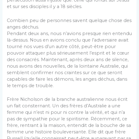
persécution aussi injuste que. celle qui fondit sur Jésus
et sur ses disciples il y a 18 siècles.
Combien peu de personnes savent quelque chose des
anges déchus.
Pendant deux ans, nous n’avions presque rien entendu
là-dessus. Nous en avions conclu que l’adversaire avait
tourné nos vues d’un autre côté, peut-être pour
pouvoir attaquer plus sérieusement l’esprit et le cœur
des consacrés. Maintenant, après deux ans de silence,
nous avons des nouvelles, de la lointaine Australie, qui
semblent confirmer nos craintes sur ce que seront
capables de faire les démons, les anges déchus, dans
le temps de trouble.
Frère Nicholson de la branche australienne nous écrit
un fait consternant. Un des frères d’Australie a une
femme qui n’est ni pour ni contre la vérité, et qui n’a
pas de sympathie pour le spiritisme. Récemment, ce
frère, rentrant à la maison, entendit de la bouche de sa
femme une histoire bouleversante. Elle dit que frère
Russell (qu’elle connaissait peut-être au­paravant par sa