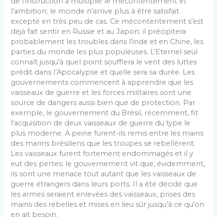
de l’instruction a multiplié le mécontentement et
l’am­bition; le monde n’arrive plus à être satisfait
excepté en très peu de cas. Ce mécontentement s’est
déjà fait sentir en Russie et au Japon; il précipitera
probablement les troubles dans l’inde et en Chine, les
parties du monde les plus populeuses. L’Eternel seul
connaît jusqu’à quel point soufflera le vent des luttes
prédit dans l’Apocalypse et quelle sera sa durée. Les
gouvernements commencent à apprendre que les
vaisseaux de guerre et les forces militaires sont une
source de dangers aussi bien que de protection. Par
exemple, le gouvernement du Brésil, récemment, fit
l’acquisition de deux vaisseaux de guerre du type le
plus moderne. A peine furent-ils remis entre les mains
des marins brésiliens que les troupes se rebel­lèrent.
Les vaisseaux furent fortement endommagés et il y
eut des pertes; le gouvernement vit que, évidem­ment,
ils sont une menace tout autant que les vaisseaux de
guerre étrangers dans leurs ports. Il a été décidé que
les armes seraient enlevées des vaisseaux, prises des
mains des rebelles et mises en lieu sûr jusqu’à ce qu’on
en ait besoin.