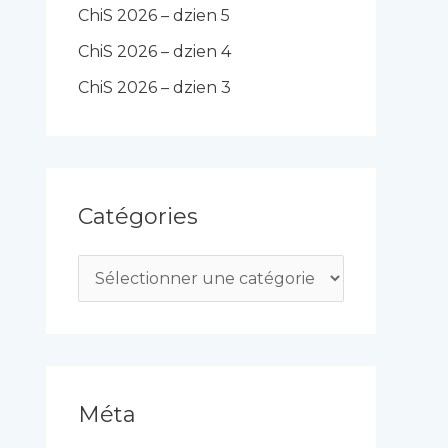
ChiS 2026 – dzien 5
ChiS 2026 – dzien 4
ChiS 2026 – dzien 3
Catégories
C
a
t
é
g
Méta
o