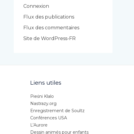
r
Connexion
i
Flux des publications
e
Flux des commentaires
s
Site de WordPress-FR
Liens utiles
Pieśni Klalo
Nastrazy.org
Enregistrement de Soultz
Conférences USA
L’Aurore
Dessin animés pour enfants