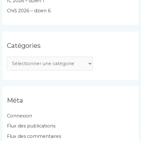
IC 2026 – dzien 1
ChiS 2026 – dzien 6
Catégories
C
a
t
é
g
Méta
o
r
Connexion
i
Flux des publications
e
Flux des commentaires