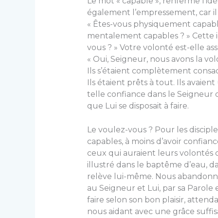
Le mot « capable », renferme l’id
également l’empressement, car il se
« Êtes-vous physiquement capables 
mentalement capables ? » Cette id
vous ? » Votre volonté est-elle ass
« Oui, Seigneur, nous avons la volo
Ils s’étaient complètement consa
Ils étaient prêts à tout. Ils avai
telle confiance dans le Seigneur qu
que Lui se disposait à faire.
Le voulez-vous ? Pour les disciples 
capables, à moins d’avoir confianc
ceux qui auraient leurs volontés 
illustré dans le baptême d’eau, d
relève lui-même. Nous abandonno
au Seigneur et Lui, par sa Parole e
faire selon son bon plaisir, attend
nous aidant avec une grâce suff