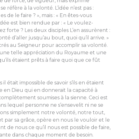
ée de force, de vigueur, mais exprime
 réfère à la volonté. L’idée n’est pas :
de le faire ? », mais : « En êtes-vous
ée est bien rendue par : « Le voulez-
ez forte ? Les deux disciples L’en assurèrent :
nté d’aller jusqu’au bout, quoi qu’il arrive. »
crés au Seigneur pour accomplir sa volonté.
ent une telle appréciation du Royaume et une
’ils étaient prêts à faire quoi que ce fût
il était impossible de savoir s’ils en étaient
e en Dieu qui en donnerait la capacité à
complètement soumises à la sienne. Ceci est
ans lequel personne ne s’ensevelit ni ne se
ns simplement notre volonté, notre tout,
t par sa grâce, opère en nous le vouloir et le
ant de nous ce qu’il nous est possible de faire,
isante dans chaque moment de besoin.