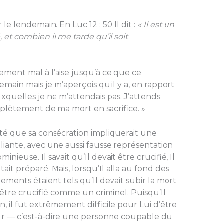
ir le lendemain. En Luc 12 : 50 Il dit :
« Il est un
 et combien il me tarde qu’il soit
êmement mal à l’aise jusqu’à ce que ce
emain mais je m’aperçois qu’il y a, en rapport
uxquelles je ne m’attendais pas. J’attends
plètement de ma mort en sacrifice. »
té que sa consécration impliquerait une
liante, avec une aussi fausse représentation
ieuse. Il savait qu’Il devait être crucifié, Il
 était préparé. Mais, lorsqu’Il alla au fond des
gements étaient tels qu’Il devait subir la mort
’être crucifié comme un criminel. Puisqu’Il
il fut extrêmement difficile pour Lui d’être
r ― c’est-à-dire une personne coupable du