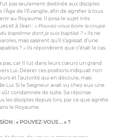
fut pas seulement destinée aux disciples
 l’Âge de l’Évangile, afin de signifier à tous
enir au Royaume. Il posa le sujet très
es et à Jean :
« Pouvez-vous boire la coupe
 du baptême dont je suis baptisé ? »
Ils ne
les, mais saisirent qu’il s’agissait d’une
pables ? » Ils répondirent que c’était le cas.
pas, car Il lut dans leurs cœurs un grand
s Lui. Désirer ces positions indiquait non
urs et l’autorité qui en découle, mais
de Lui. Si le Seigneur avait vu chez eux une
oup sûr condamnée de suite. Sa réponse
s les disciples depuis lors, par ce que signifie
dans le Royaume.
İON : « POUVEZ-VOUS … » ?