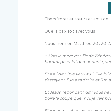
Chers frères et sœurs et amis de la
Que la paix soit avec vous.
Nous lisons en Matthieu 20 : 20-2
« Alors la mère des fils de Zébédée 
hommage et lui demandant quel
Et il lui dit : Que veux-tu ? Elle l
s’asseyent, l’un à ta droite et l’u
Et Jésus, répondant, dit : Vous 
boire la coupe que moi, je vais boir
Et il leur dit : Vous boirez bien m