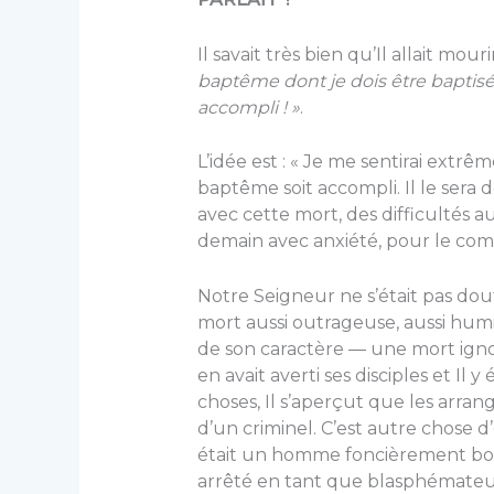
Il savait très bien qu’Il allait mour
baptême dont je dois être baptisé,
accompli ! »
.
L’idée est : « Je me sentirai extr
baptême soit accompli. Il le sera d
avec cette mort, des difficultés a
demain avec anxiété, pour le com
Notre Seigneur ne s’était pas dou
mort aussi outrageuse, aussi humi
de son caractère ― une mort ignomin
en avait averti ses disciples et Il y
choses, Il s’aperçut que les arran
d’un criminel. C’est autre chose d
était un homme foncièrement bon, 
arrêté en tant que blasphémateu