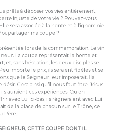
vous prêts à déposer vos vies entièrement,
 perte injuste de votre vie ? Pouvez-vous
Elle sera associée à la honte et à l’ignominie.
Moi, partager ma coupe ?
résentée lors de la commémoration. Le vin
gneur. La coupe représentait la honte et
, et, sans hésitation, les deux disciples se
eu importe le prix, ils seraient fidèles et se
ons que le Seigneur leur imposerait. Ils
 désir. C’est ainsi qu’il nous faut être. Jésus
, ils auraient ces expériences. Qu’en
ir avec Lui ici-bas, ils règneraient avec Lui
ait de la place de chacun sur le Trône, ce
au Père.
 SEİGNEUR, CETTE COUPE DONT İL