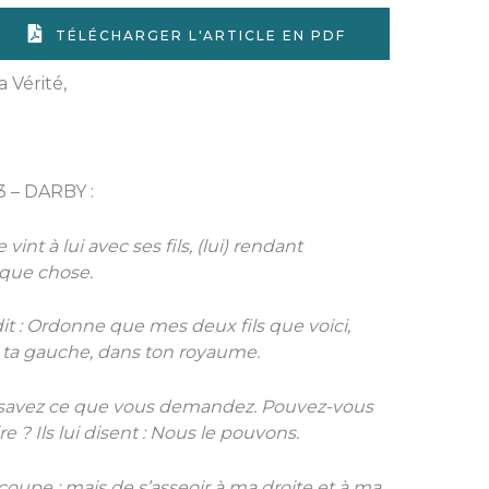
TÉLÉCHARGER L'ARTICLE EN PDF
 Vérité,
3 – DARBY :
vint à lui avec ses fils, (lui) rendant
que chose.
ui dit : Ordonne que mes deux fils que voici,
n à ta gauche, dans ton royaume.
ne savez ce que vous demandez. Pouvez-vous
e ? Ils lui disent : Nous le pouvons.
a coupe ; mais de s’asseoir à ma droite et à ma