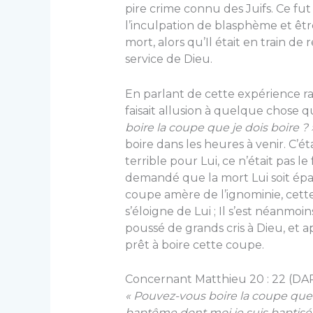
pire crime connu des Juifs. Ce f
l’inculpation de blasphème et être
mort, alors qu’Il était en train de
service de Dieu.
En parlant de cette expérience r
faisait allusion à quelque chose qu
boire la coupe que je dois boire ? 
boire dans les heures à venir. C’ét
terrible pour Lui, ce n’était pas le f
demandé que la mort Lui soit épar
coupe amère de l’ignominie, cet
s’éloigne de Lui ; Il s’est néanmoi
poussé de grands cris à Dieu, et ap
prêt à boire cette coupe.
Concernant Matthieu 20 : 22 (DAR
« Pouvez-vous boire la coupe que m
baptême dont moi je suis baptisé 