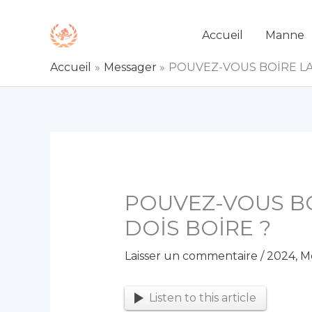
Aller
au
Accueil
Manne
contenu
Accueil
Messager
POUVEZ-VOUS BOİRE LA
POUVEZ-VOUS BO
DOİS BOİRE ?
Laisser un commentaire
/
2024
,
M
Listen to this article