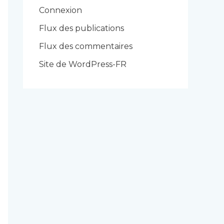
r
Connexion
i
Flux des publications
e
Flux des commentaires
s
Site de WordPress-FR