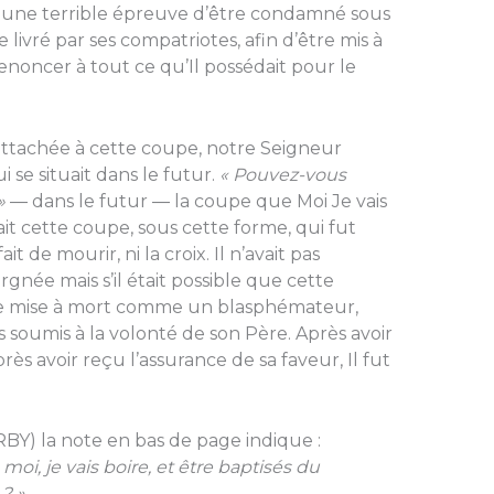
ut une terrible épreuve d’être condamné sous
 livré par ses compatriotes, afin d’être mis à
 renoncer à tout ce qu’Il possédait pour le
attachée à cette coupe, notre Seigneur
i se situait dans le futur.
« Pouvez-vous
»
― dans le futur ― la coupe que Moi Je vais
ait cette coupe, sous cette forme, qui fut
ait de mourir, ni la croix. Il n’avait pas
gnée mais s’il était possible que cette
te mise à mort comme un blasphémateur,
ns soumis à la volonté de son Père. Après avoir
rès avoir reçu l’assurance de sa faveur, Il fut
BY) la note en bas de page indique :
oi, je vais boire, et être baptisés du
? »