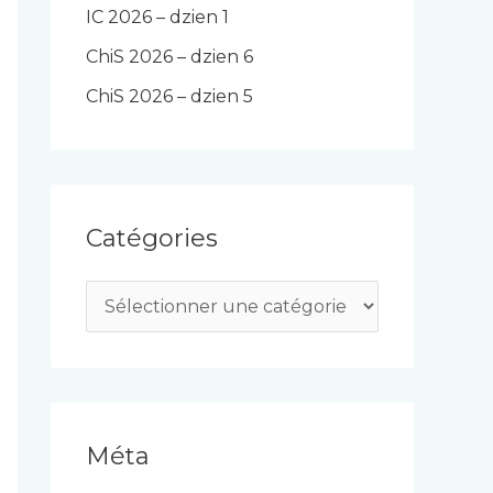
IC 2026 – dzien 1
ChiS 2026 – dzien 6
ChiS 2026 – dzien 5
Catégories
C
a
t
é
g
Méta
o