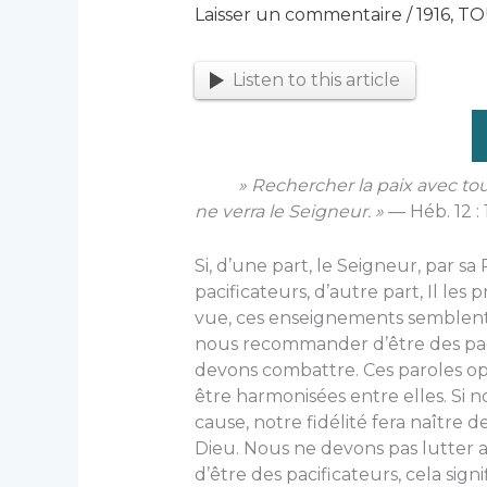
Laisser un commentaire
/
1916
,
TO
Listen to this article
» Rechercher la paix avec tous e
ne verra le Seigneur. »
— Héb. 12 : 
Si, d’une part, le Seigneur, par sa 
pacificateurs, d’au­tre part, Il le
vue, ces enseignements semblent s
nous re­commander d’être des pac
devons combattre. Ces paroles op
être harmonisées entre elles. Si 
cause, notre fidélité fera naître 
Dieu. Nous ne devons pas lutter ave
d’être des pacificateurs, cela sig