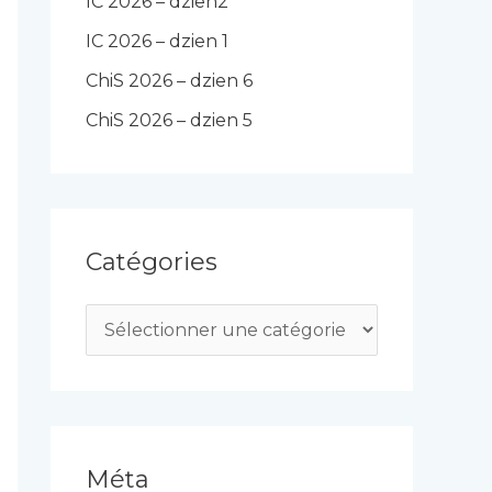
IC 2026 – dzien2
IC 2026 – dzien 1
ChiS 2026 – dzien 6
ChiS 2026 – dzien 5
Catégories
C
a
t
é
g
Méta