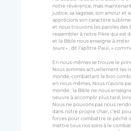
notre révérence, mais maintenan
justice, sa sagesse, son amour et 
appré­cions son caractère sublime
et nous trouvons les paroles de
ressem­bler à notre Père qui est d
et la Bible nous enseigne à imi­ter
teurs
» , dit l’apôtre Paul,
» comme 
En nous-mêmes se trouve le princ
Nous sommes actuellement les re
monde, combattant le bon combat 
en nous-mêmes. Nous n’avons pas d
monde ; la Bible ne nous enseign
oeuvre à accomplir plus tard, lo
Nous ne pouvons pas nous rendr
dans notre propre chair, c’est p
forces pour combattre le pé­ché 
mettre tous nos soins à le combat