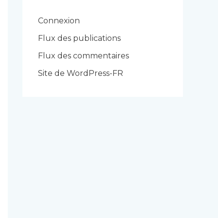
o
r
Connexion
i
Flux des publications
e
Flux des commentaires
s
Site de WordPress-FR