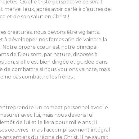
jetés. Quelle triste perspective ce serait
t merveilleux, après avoir parlé à d’autres de
e et de son salut en Christ !
 créatures, nous devons être vigilants,
t à développer nos forces afin de vaincre la
é. Notre propre cœur est notre principal
nts de Dieu sont, par nature, disposés à
tion, si elle est bien dirigée et guidée dans
re de combattre si nous voulons vain­cre, mais
e ne pas combattre les frères ;
re 1916
s entreprendre un combat personnel avec le
esurer avec lui, mais nous devons lui
entôt de lui et le liera pour mille ans ; IL
ses oeuvres ; mais l’accomplissement intégral
 ans entiers du règne de Christ. Il ne saurait