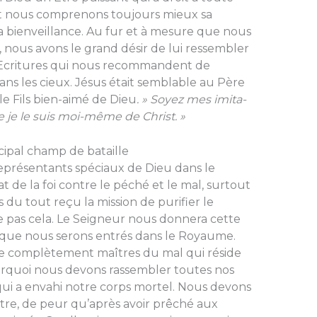
t nous comprenons tou­jours mieux sa
sa bienveillance. Au fur et à mesure que nous
, nous avons le grand désir de lui ressembler
s Ecritures qui nous recommandent de
ans les cieux. Jésus était semblable au Père
 le Fils bien-aimé de Dieu
. » Soyez mes imita­
je le suis moi-même de Christ. »
ipal champ de bataille
présentants spé­ciaux de Dieu dans le
de la foi contre le péché et le mal, surtout
u tout reçu la mission de purifier le
e pas cela. Le Seigneur nous donnera cette
rsque nous serons entrés dans le Royaume.
e complètement maîtres du mal qui réside
ourquoi nous devons rassembler toutes nos
qui a envahi notre corps mortel. Nous devons
tre, de peur qu’a­près avoir prêché aux