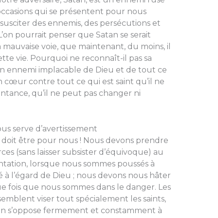
es occasions qui se pré­sentent pour nous
 susciter des ennemis, des persécutions et
L’on pourrait penser que Satan se serait
mauvaise voie, que maintenant, du moins, il
cette vie. Pourquoi ne re­connaît-il pas sa
un ennemi implacable de Dieu et de tout ce
son cœur contre tout ce qui est saint qu’il ne
ntance, qu’il ne peut pas changer ni
ous serve d’avertissement
 doit être pour nous ! Nous devons prendre
ces (sans laisser subsister d’équivo­que) au
tentation, lorsque nous sommes poussés à
té à l’égard de Dieu ; nous devons nous hâter
ue fois que nous sommes dans le danger. Les
emblent viser tout spéciale­ment les saints,
 Sa­tan s’oppose fermement et constamment à