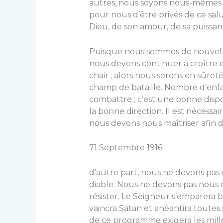
autres, nous soyons nous-mêmes re
pour nous d’être privés de ce salu
Dieu, de son amour, de sa puissanc
Puisque nous sommes de nouvelles
nous devons continuer à croître e
chair ; alors nous serons en sûret
champ de bataille. Nom­bre d’enfa
combattre ; c’est une bonne disposi
la bonne direction. Il est nécessai
nous devons nous maîtriser afin d
71 Septemb
d’autre part, nous ne devons pa
diable. Nous ne devons pas nous m
résister. Le Seigneur s’empa­rera bi
vaincra Satan et anéantira toutes 
de ce programme exi­gera les mille