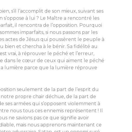
bien, s’il l’ac­complit de son mieux, suivant ses
n s’oppose à lui ? Le Maître a rencontré les
ar­fait, il rencontra de l’opposition. Pourquoi
ommes imparfaits, si nous passons par les
s actes de Jésus qui poussèrent le peuple à
du bien et cher­cha à le bénir. Sa fidélité au
st vrai, à réprouver le péché et l’er­reur,
isme dans le cœur de ceux qui aiment le péché
t la lumière parce que la lumière réprouve
sition seule­ment de la part de l’esprit du
notre propre chair déchue, de la part de
de ses ar­mées qui s’opposent violemment à
tre nous tous ces ennemis re­présentent ! Il
us ne savions pas ce que signifie avoir
le diable, mais nous apprenons maintenant ce
 No­tre adversaire, Satan, est un ennemi rusé