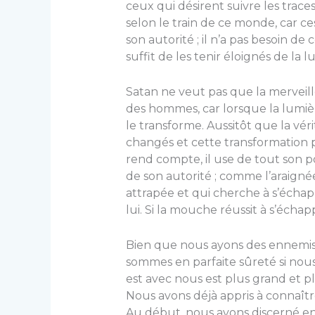
ceux qui désirent suivre les trac
selon le train de ce monde, car ce
son autorité ; il n’a pas besoin de 
suffit de les tenir éloi­gnés de la l
Satan ne veut pas que la merveil
des hommes, car lors­que la lumiè
le transforme. Aussitôt que la vé
changés et cette trans­formation p
rend compte, il use de tout son po
de son auto­rité ; comme l’araigné
attrapée et qui cherche à s’échap
lui. Si la mou­che réussit à s’échapp
Bien que nous ayons des ennemis 
sommes en parfaite sûreté si nous
est avec nous est plus grand et p
Nous avons déjà appris à connaîtr
Au début, nous avons discerné en 