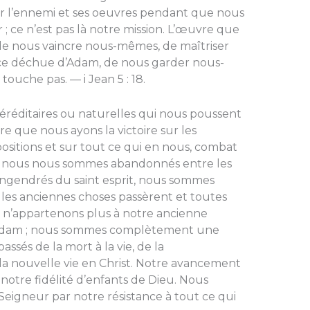
er l’enne­mi et ses oeuvres pendant que nous
; ce n’est pas là notre mission. L’œuvre que
 de nous vaincre nous-mêmes, de maîtriser
race déchue d’Adam, de nous garder nous-
ou­che pas. — i Jean 5 : 18.
réditaires ou naturelles qui nous poussent
ire que nous ayons la victoire sur les
ispositions et sur tout ce qui en nous, combat
où nous nous sommes abandonnés entre les
ngendrés du saint esprit, nous sommes
 les anciennes choses passèrent et toutes
 n’appartenons plus à notre ancienne
le d’Adam ; nous sommes complètement une
sés de la mort à la vie, de la
a nouvelle vie en Christ. Notre avancement
notre fidélité d’enfants de Dieu. Nous
Seigneur par notre résistance à tout ce qui