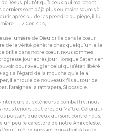
es de Jésus, plutôt qu’à ceux qui marchent
s derniers sont déjà plus ou moins soumis à
courir après ou de les prendre au piège, il lui
umière. — 2 Cor. 4 : 4,
leuse lumière de Dieu brille dans le cœur
re de la vérité pénètre chez quelqu’un, elle
rité brille dans notre cœur, nous sommes
rogresse jour après jour ; lorsque Sa­tan s’en
uvoir pour aveugler celui qui s’était libéré
e agit à l’égard de la mouche qu’elle a
per, il enroule de nouveaux fils autour de
er, l’araignée la rattrapera, Si possible.
intérieurs et extérieurs à combattre, nous
 nous tenons tout près du Maître. Ce­lui qui
lus puis­sant que ceux qui sont contre nous.
e un peu le caractère de no­tre Ami céleste.
Dieu un Etre puissant qui a droit à toute