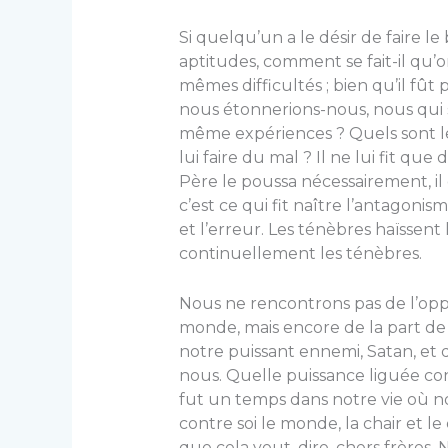
Si quelqu’un a le désir de faire le 
aptitudes, com­ment se fait-il qu’o
mêmes difficultés ; bien qu’il fût p
nous étonnerions-nous, nous qui s
même expériences ? Quels sont le
lui faire du mal ? Il ne lui fit que 
Père le poussa néces­sairement, il e
c’est ce qui fit naître l’antagon
et l’erreur. Les ténèbres haïssen
continuellement les ténèbres.
Nous ne rencontrons pas de l’oppo
monde, mais encore de la part de 
notre puissant ennemi, Satan, et 
nous. Quelle puissance liguée con
fut un temps dans notre vie où no
contre soi le monde, la chair et 
que cela veut, dire, chers frères.