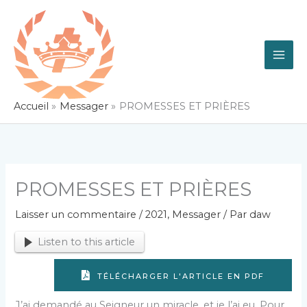
Aller
au
contenu
Accueil
Messager
PROMESSES ET PRIÈRES
PROMESSES ET PRIÈRES
Laisser un commentaire
/
2021
,
Messager
/ Par
daw
Listen to this article
TÉLÉCHARGER L'ARTICLE EN PDF
J’ai demandé au Seigneur un miracle, et je l’ai eu. Pour