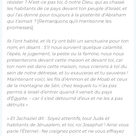
résister ? N’est-ce pas toi, ô notre Dieu, qui as chassé
les habitants de ce pays devant ton peuple d’Israël, et
qui l’as donné pour toujours à la postérité d’Abraham
qui t’aimait ?
[Remarquons qu’il mentionne les
promesses]
.
Ils l’ont habité, et ils t’y ont bâti un sanctuaire pour ton
nom, en disant : S’il nous survient quelque calamité,
l’épée, le jugement, la peste ou la famine, nous nous
présenterons devant cette maison et devant toi, car
ton nom est dans cette maison, nous crierons à toi du
sein de notre détresse, et tu exauceras et tu sauveras !
Maintenant voici, les fils d’Ammon et de Moab et ceux
de la montagne de Séir, chez lesquels tu n’as pas
permis à Israël d’entrer quand il venait du pays
d’Égypte, – car il s’est détourné d’eux et ne les a pas
détruits »
« Et Jachaziel dit : Soyez attentifs, tout Juda et
habitants de Jérusalem, et toi, roi Josaphat ! Ainsi vous
parle l’Éternel : Ne craignez point et ne vous effrayez