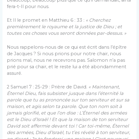
beaucoup, beaucoup plus que ce qu’il demandait, ainsi
fera-t-Il pour nous.
Et Il le promet en Matthieu 6 : 33 :
«
Cherchez
premièrement le royaume et la justice de Dieu ; et
toutes ces choses vous seront données par-dessus. »
Nous rappelons-nous de ce qui est écrit dans l’épître
de Jacques ? Si nous prions pour notre chair, nous
prions mal, nous ne recevrons pas. Salomon n’a pas
prié pour sa chair, et le reste lui a été abondamment
assuré.
2 Samuel 7 : 25-29 : Prière de David.
« Maintenant,
Éternel Dieu, fais subsister jusque dans l’éternité la
parole que tu as prononcée sur ton serviteur et sur sa
maison, et agis selon ta parole. Que ton nom soit à
jamais glorifié, et que l’on dise : L’Éternel des armées
est le Dieu d’Israël ! Et que la maison de ton serviteur
David soit affermie devant toi ! Car toi-même, Éternel
des armées, Dieu d’Israël, tu t’es révélé à ton serviteur,