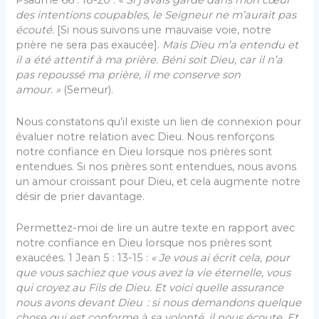
Psaume 66 : 18-20 :
« Si j’avais gardé dans mon cœur
des intentions coupables, le Seigneur ne m’aurait pas
écouté.
[Si nous suivons une mauvaise voie, notre
prière ne sera pas exaucée].
Mais Dieu m’a entendu et
il a été attentif à ma prière.
Béni soit Dieu, car il n’a
pas repoussé ma prière, il me conserve son
amour. »
(Semeur).
Nous constatons qu’il existe un lien de connexion pour
évaluer notre relation avec Dieu. Nous renforçons
notre confiance en Dieu lorsque nos prières sont
entendues. Si nos prières sont entendues, nous avons
un amour croissant pour Dieu, et cela augmente notre
désir de prier davantage.
Permettez-moi de lire un autre texte en rapport avec
notre confiance en Dieu lorsque nos prières sont
exaucées. 1 Jean 5 : 13-15 :
«
Je vous ai écrit cela, pour
que vous sachiez que vous avez la vie éternelle, vous
qui croyez au Fils de Dieu. Et voici quelle assurance
nous avons devant Dieu : si nous demandons quelque
chose qui est conforme à sa volonté, il nous écoute. Et