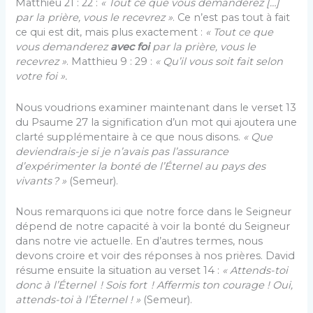
Matthieu 21 : 22 :
« Tout ce que vous demanderez […]
par la prière, vous le recevrez »
. Ce n’est pas tout à fait
ce qui est dit, mais plus exactement :
«
Tout ce que
vous demanderez
avec foi
par la prière, vous le
recevrez »
. Matthieu 9 : 29 :
«
Qu’il vous soit fait selon
votre foi
».
Nous voudrions examiner maintenant dans le verset 13
du Psaume 27 la signification d’un mot qui ajoutera une
clarté supplémentaire à ce que nous disons.
«
Que
deviendrais-je si je n’avais pas l’assurance
d’expérimenter la bonté de l’Éternel au pays des
vivants ?
»
(Semeur).
Nous remarquons ici que notre force dans le Seigneur
dépend de notre capacité à voir la bonté du Seigneur
dans notre vie actuelle. En d’autres termes, nous
devons croire et voir des réponses à nos prières. David
résume ensuite la situation au verset 14 :
«
Attends-toi
donc à l’Éternel ! Sois fort ! Affermis ton courage ! Oui,
attends-toi à l’Éternel !
»
(Semeur).