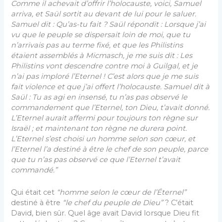
Comme il achevait d’offrir l’holocauste, voici, Samuel
arriva, et Saül sortit au devant de lui pour le saluer.
Samuel dit : Qu’as-tu fait ? Saül répondit : Lorsque j’ai
vu que le peuple se dispersait loin de moi, que tu
n’arrivais pas au terme fixé, et que les Philistins
étaient assemblés à
Micmasch
, je me suis dit : Les
Philistins vont descendre contre moi à Guilgal, et je
n’ai pas imploré l’Eternel ! C’est alors que je me suis
fait violence et que j’ai offert l’holocauste. Samuel dit à
Saül : Tu as agi en insensé, tu n’as pas observé le
commandement que l’Eternel, ton Dieu, t’avait donné.
L’Eternel aurait affermi pour toujours ton règne sur
Israël ; et maintenant ton règne ne durera point.
L’Eternel s’est choisi un homme selon son cœur, et
l’Eternel l’a destiné à être le chef de son
peuple, parce
que tu n’as pas observé ce que l’Eternel t’avait
commandé.”
Qui était cet
“homme selon le cœur de l’Éternel”
destiné à être
“le chef du peuple de Dieu”
? C’était
David, bien sûr. Quel âge avait David lorsque Dieu fit