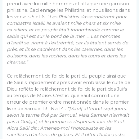
prend avec lui mille hommes et attaque une garnison
philistine. Ceci enrage les Philistins, et nous lisons dans
les versets 5 et 6 : “
Les Philistins s’assemblèrent pour
combattre Israël. Ils avaient mille
chars et six mille
cavaliers, et ce peuple était innombrable comme le
sable qui est sur le bord de la mer. … Les hommes
d’Israël se virent à l’extrémité, car ils étaient serrés de
près, et ils se cachèrent dans les cavernes, dans les
buissons, dans les rochers, dans les tours et dans les
citernes.”
Ce relâchement de foi de la part du peuple ainsi que
de Saül si rapidement après avoir embrassé le culte de
Dieu reflète le relâchement de foi de la part des Juifs
au temps de Moïse. C’est ici que Saül commit une
erreur de premier ordre mentionnée dans le premier
livre de Samuel 13 : 8 à 14 :
“[Saül] attendit sept jours,
selon le terme fixé par Samuel. Mais Samuel n’arrivait
pas à Guilgal, et le peuple se dispersait loin de Saül.
Alors Saül dit : Amenez-moi l’holocauste et les
sacrifices d’actions de grâces. Et il offrit l’holocauste.