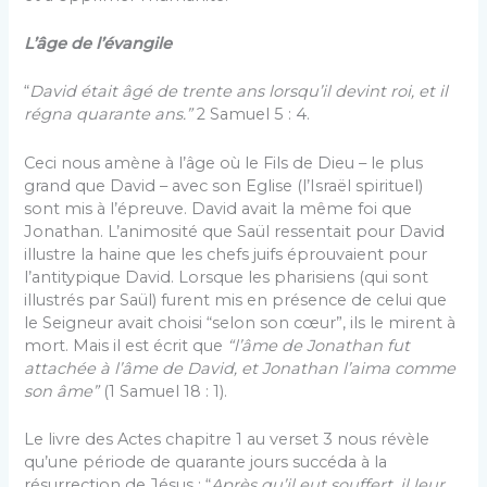
L’âge de l’évangile
“
David était âgé de trente ans lorsqu’il devint roi, et il
régna quarante ans.”
2 Samuel 5 : 4.
Ceci nous amène à l’âge où le Fils de Dieu – le plus
grand que David – avec son Eglise (l’Israël spirituel)
sont mis à l’épreuve. David avait la même foi que
Jonathan. L’animosité que Saül ressentait pour David
illustre la haine que les chefs juifs éprouvaient pour
l’antitypique David. Lorsque les pharisiens (qui sont
illustrés par Saül) furent mis en présence de celui que
le Seigneur avait choisi “selon son cœur”, ils le mirent à
mort. Mais il est écrit que
“l’âme de Jonathan fut
attachée à l’âme de David, et Jonathan l’aima comme
son âme”
(1 Samuel 18 : 1).
Le livre des Actes chapitre 1 au verset 3 nous révèle
qu’une période de quarante jours succéda à la
résurrection de Jésus : “
Après qu’il eut souffert, il leur