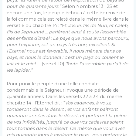
pays. “
Ils furent de retour de l’exploration du pays au
bout de quarante jours.”
Selon Nombres 13 : 25 et
encore une fois, le peuple échoua à cette épreuve de
la foi comme cela est relaté dans le même livre dans le
verset 6 du chapitre 14 : “Et
Josué, fils de
Nun
, et Caleb,
fils de
Jephunné
… parlèrent ainsi à toute l’assemblée
des enfants d’Israël : Le pays que nous avons parcouru,
pour l’explorer, est un pays très bon, excellent. Si
l’Eternel nous est favorable, il nous mènera dans ce
pays, et nous le donnera : c’est un pays où coulent le
lait et le miel. …
[verset 10]
Toute l’assemblée parlait de
les lapider.”
Pour punir le peuple d’une telle conduite
condamnable le Seigneur invoqua une période de
quarante années. Dans les versets 32 à 34 du même
chapitre 14 ; l’Eternel dit : “
Vos cadavres, à vous,
tomberont dans le désert ; et vos enfants paîtront
quarante années dans le désert, et porteront la peine
de vos infidélités, jusqu’à ce que vos cadavres soient
tous tombés dans le désert. De même que vous avez
mis quarante jours à explorer le pays, vous porterez la