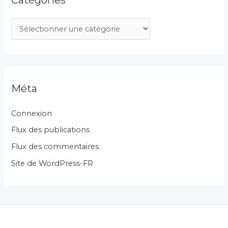
C
a
t
é
g
Méta
o
r
Connexion
i
Flux des publications
e
Flux des commentaires
s
Site de WordPress-FR