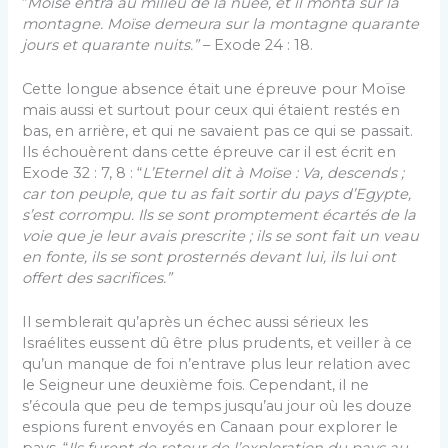
“
Moïse entra au milieu de la nuée, et il monta sur la
montagne. Moïse demeura sur la montagne quarante
jours et quarante nuits.”
– Exode 24 : 18.
Cette longue absence était une épreuve pour Moïse
mais aussi et surtout pour ceux qui étaient restés en
bas, en arrière, et qui ne savaient pas ce qui se passait.
Ils échouèrent dans cette épreuve car il est écrit en
Exode 32 : 7, 8 : “
L’Eternel dit à Moïse : Va, descends ;
car ton peuple, que tu as fait sortir du pays d’Egypte,
s’est corrompu. Ils se sont promptement écartés de la
voie que je leur avais prescrite ; ils se sont fait un veau
en fonte, ils se sont prosternés devant lui, ils lui ont
offert des sacrifices.”
Il semblerait qu’après un échec aussi sérieux les
Israélites eussent dû être plus prudents, et veiller à ce
qu’un manque de foi n’entrave plus leur relation avec
le Seigneur une deuxième fois. Cependant, il ne
s’écoula que peu de temps jusqu’au jour où les douze
espions furent envoyés en Canaan pour explorer le