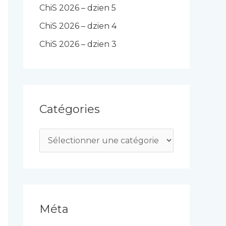
ChiS 2026 – dzien 5
ChiS 2026 – dzien 4
ChiS 2026 – dzien 3
Catégories
C
a
t
é
g
Méta
o