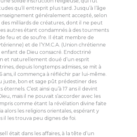
une solide instruction religieuse, qui fut
des qu’il entreprit plus tard. Jus­qu’à l’âge
t l’en­seignement généralement accepté, selon
des milliards de créa­tures, dont il ne peut
 les autres étant condamnés à des tourments
e feu et de sou­fre. Il était membre de
térienne) et de l’Y.M.C.A. (Union chrétien­ne
un enfant de Dieu consacré. Endoctriné
en et naturellement doué d’un esprit
trines, depuis longtemps admises, se mit à
16 ans, il commença à réfléchir par lui-même.
 jus­te, bon et sage pût prédestiner des
éternels. C’est ainsi qu’à 17 ans il devint
Dieu, mais il ne pouvait s’accorder avec les
ris comme étant la révélation divine faite
a alors les religions orientales, espérant y
il les trouva peu dignes de foi.
ell était dans les affaires, à la tête d’un