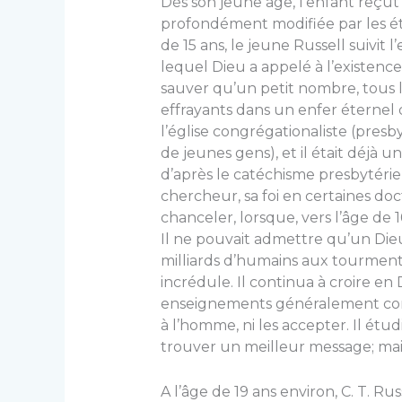
Dès son jeune âge, l’enfant reçut 
profondément modi­fiée par les étu
de 15 ans, le jeune Russell suivi
lequel Dieu a appelé à l’existence 
sauver qu’un petit nombre, tous
effrayants dans un enfer éternel d
l’église congrégationaliste (presby
de jeunes gens), et il était déjà 
d’après le catéchisme presbytéri
chercheur, sa foi en certaines doc
chanceler, lorsque, vers l’âge de 
Il ne pouvait admettre qu’un Dieu
milliards d’hu­mains aux tourments 
incrédule. Il continua à croire en 
ensei­gnements généralement comp
à l’homme, ni les accepter. Il étudi
trouver un meilleur message; mais 
A l’âge de 19 ans environ, C. T. Russ