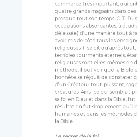
commerce très important, qui pri
quatre grands magasins dans des 
presque tout son temps. C. T. Rus
occupations absorbantes, à étudier
délaissée) d’une manière tout à fa
avoir mis de côté tous les ensei­
religieuses. Il se dit qu’après tout
terribles tourments éternels, éta
religieuses sont elles-mêmes en d
méthode, il put voir que la Bible
honnête se réjouit de constater qu
d’un Créateur tout-puissant, sage
créa­tures. Ainsi, ce qui semblait 
sa foi en Dieu et dans la Bible, fu
résultat en fut simplement qu’il 
humaines et dans les méthodes des
la Bible.
Le secret de la foi