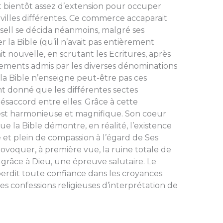
t bientôt assez d’extension pour occuper
villes différentes. Ce commerce accaparait
sell se décida néanmoins, malgré ses
 la Bible (qu’il n’avait pas entièrement
it nouvelle, en scrutant les Ecritures, après
gnements admis par les diverses dénominations
, la Bible n’ensei­gne peut-être pas ces
nt donné que les différentes sectes
ésaccord entre elles: Grâce à cette
 est har­monieuse et magnifique. Son coeur
e la Bible démontre, en réalité, l’existence
 et plein de compassion à l’égard de Ses
provoquer, à pre­mière vue, la ruine totale de
t, grâce à Dieu, une épreuve salutaire. Le
perdit toute confiance dans les croyances
 confessions religieuses d’interpré­tation de