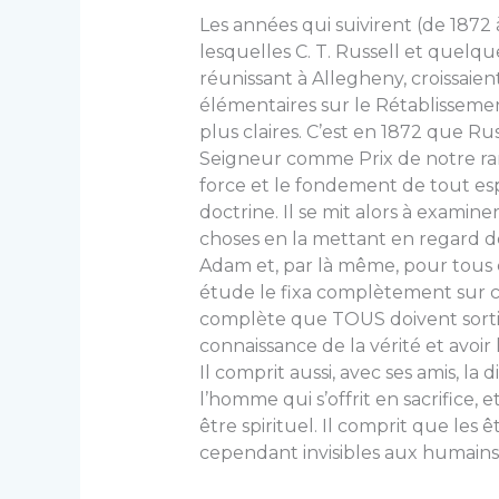
Les années qui suivirent (de 1872
lesquelles C. T. Rus­sell et quelqu
réunissant à Allegheny, croissaie
élémen­taires sur le Rétablisseme
plus claires. C’est en 1872 que Ru
Seigneur comme Prix de notre ra
force et le fondement de tout esp
doctrine. Il se mit alors à examin
choses en la mettant en regard d
Adam et, par là même, pour tous
étude le fixa com­plètement sur c
complète que TOUS doivent sortir
connaissance de la vérité et avoir l
Il comprit aussi, avec ses amis, la
l’homme qui s’offrit en sacrifice, 
être spirituel. Il comprit que les 
cepen­dant invisibles aux humains