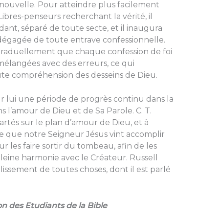
nouvelle. Pour atteindre plus facilement
Libres-penseurs recher­chant la vérité, il
ndant, séparé de toute secte, et il inaugura
égagée de toute entrave confessionnelle.
it graduellement que chaque confession de foi
 mélangées avec des erreurs, ce qui
ute compréhension des desseins de Dieu.
r lui une période de progrès continu dans la
s l’amour de Dieu et de Sa Parole. C. T.
r­tés sur le plan d’amour de Dieu, et à
 que notre Seigneur Jésus vint accomplir
 les faire sortir du tombeau, afin de les
pleine harmonie avec le Créa­teur. Russell
is­sement de toutes choses, dont il est parlé
n des Etudiants de la Bible