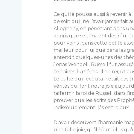
Ce qui le poussa aussi à revenir à l
de soin qu’il ne l’avait jamais fait
Allegheny, en pénétrant dans une 
appris que se tenaient des réunions
pour voir si, dans cette petite as
meilleur pour lui que dans les gran
entendit quelques-unes des théo
Jonas Wen­delI. Russell fut assur
certaines lumières ; il en reçut a
Le culte qu’il écouta n’était pas t
vérités qui font notre joie aujour
raffer­mir la foi de Russell dans l’i
prouver que les écrits des Pro­ph
indissolublement liés entre eux.
D’avoir découvert l’harmonie magni
une telle joie, qu’il n’eut plus qu