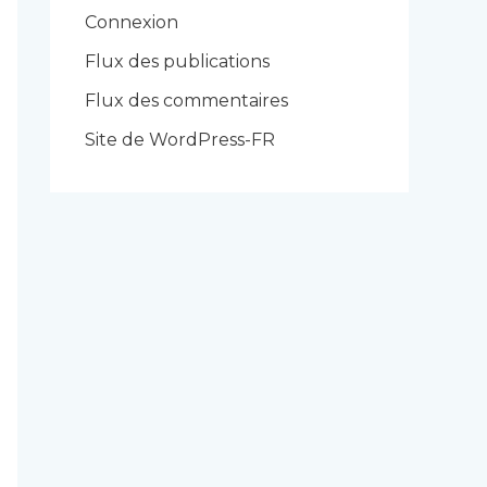
r
Connexion
i
Flux des publications
e
Flux des commentaires
s
Site de WordPress-FR