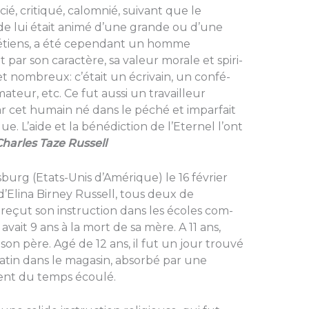
é, criti­qué, calomnié, sui­vant que le
de lui était animé d’une grande ou d’une
étiens, a été cependant un homme
t par son caractère, sa valeur morale et spiri­
 et nombreux: c’était un écrivain, un confé­
ateur, etc. Ce fut aussi un travailleur
par cet humain né dans le péché et imparfait
. L’aide et la bé­nédiction de l’Eter­nel l’ont
harles Taze Russell
­burg (Etats-Unis d’Amérique) le 16 février
et d’Elina Birney Russell, tous deux de
 reçut son instruction dans les écoles com­
avait 9 ans à la mort de sa mère. A 11 ans,
 son père. Agé de 12 ans, il fut un jour trouvé
tin dans le magasin, absorbé par une
ent du temps écoulé.