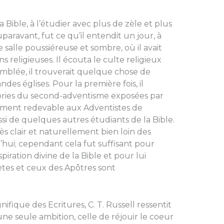
a Bible, à l’étudier avec plus de zèle et plus
 auparavant, fut ce qu’il entendit un jour, à
salle poussiéreuse et sombre, où il avait
 religieuses. Il écouta le culte religieux
semblée, il trouverait quelque chose de
des églises. Pour la pre­mière fois, il
ries du second-adventisme exposées par
ément redevable aux Adven­tistes de
ussi de quelques autres étudiants de la Bible.
rès clair et naturellement bien loin des
­d’hui; cependant cela fut suffisant pour
nspiration divine de la Bible et pour lui
ètes et ceux des Apôtres sont
fique des Ecritures, C. T. Russell ressentit
’une seule ambition, celle de réjouir le coeur