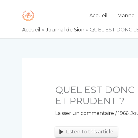
Aller
au
Accueil
Manne
contenu
Accueil
Journal de Sion
QUEL EST DONC L
QUEL EST DONC 
ET PRUDENT ?
Laisser un commentaire
/
1966
,
Jo
Listen to this article