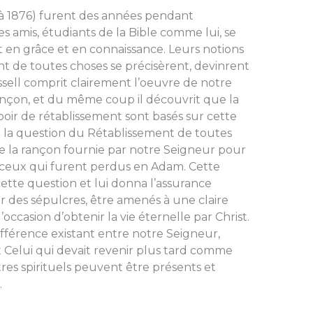
 à 1876) furent des années pendant
es amis, étudiants de la Bible com­me lui, se
nt en grâce et en connaissance. Leurs notions
nt de toutes choses se précisèrent, devinrent
ssell comprit clairement l’oeuvre de notre
nçon, et du même coup il découvrit que la
oir de rétablissement sont basés sur cette
er la question du Rétablissement de toutes
e la rançon fournie par notre Seigneur pour
 ceux qui furent perdus en Adam. Cette
ette question et lui donna l’assurance
 des sépul­cres, être amenés à une claire
’occasion d’obtenir la vie éternel­le par Christ.
 différence existant entre notre Seigneur,
et Celui qui devait reve­nir plus tard comme
êtres spirituels peuvent être présents et
.