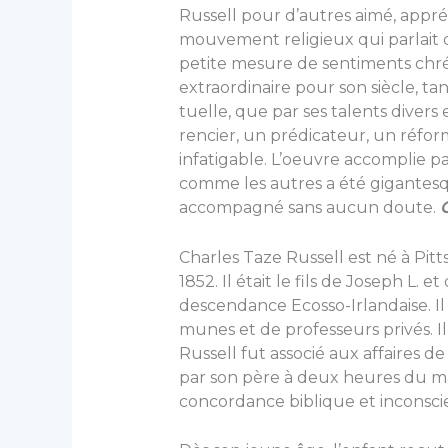
Russell pour d’autres aimé, appréci
mouve­ment religieux qui parlait 
petite mesure de sentiments chr
extraordinaire pour son siècle, tan
tuelle, que par ses talents divers
rencier, un prédica­teur, un réform
infatigable. L’oeuvre accom­plie 
comme les autres a été gigantes­que
accompa­gné sans aucun doute.
C
Charles Taze Russell est né à Pitts
1852. Il était le fils de Joseph L. 
descendance Ecosso-Irlan­daise. Il
munes et de professeurs privés. Il 
Russell fut associé aux affaires de
par son père à deux heures du ma
concordance biblique et inconsci