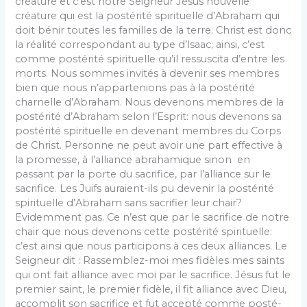
créature et c’est notre Seigneur Jésus nouvelle
créature qui est la postérité spirituelle d’Abraham qui
doit bénir toutes les familles de la terre. Christ est donc
la réalité correspondant au type d’lsaac; ainsi, c’est
comme postérité spirituelle qu’il ressuscita d’entre les
morts. Nous sommes invités à devenir ses membres
bien que nous n’appartenions pas à la postérité
charnelle d’Abraham. Nous devenons membres de la
postérité d’Abraham selon l’Esprit: nous devenons sa
postérité spirituelle en devenant membres du Corps
de Christ. Personne ne peut avoir une part effective à
la promesse, à l’alliance abrahamique sinon en
passant par la porte du sacrifice, par l’alliance sur le
sacri­fice. Les Juifs auraient-ils pu devenir la postérité
spirituelle d’Abraham sans sacrifier leur chair?
Evidemment pas. Ce n’est que par le sacrifice de notre
chair que nous devenons cette postérité spirituelle:
c’est ainsi que nous participons à ces deux alliances. Le
Seigneur dit : Rassemblez-moi mes fidèles mes saints
qui ont fait alliance avec moi par le sacri­fice. Jésus fut le
premier saint, le premier fidèle, il fit alliance avec Dieu,
accomplit son sacrifice et fut accepté comme posté­