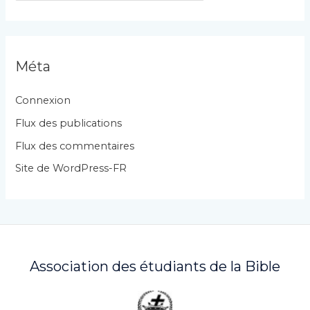
t
é
g
Méta
o
r
Connexion
i
Flux des publications
e
Flux des commentaires
s
Site de WordPress-FR
Association des étudiants de la Bible