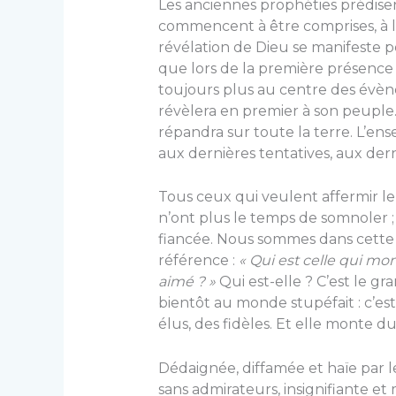
Les anciennes prophéties prédisent
commencent à être comprises, à l
révélation de Dieu se manifeste p
que lors de la première présence d
toujours plus au centre des évèn
révèlera en premier à son peuple. A
répandra sur toute la terre. L’
aux dernières tentatives, aux derni
Tous ceux qui veulent affermir leu
n’ont plus le temps de somnoler ; 
fiancée. Nous sommes dans cette 
référence :
« Qui est celle qui mo
aimé ? »
Qui est-elle ? C’est le g
bientôt au monde stupéfait : c’est 
élus, des fidèles. Et elle monte d
Dédaignée, diffamée et haïe par les
sans admirateurs, insignifiante e