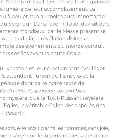
 l’histoire d’Israël. Ces merveilleuses paroles
a lumière de leur accomplissement. La
eu à peu et sera au moins aussi importante
u Seigneur. Dans l’avenir, Israël devrait être
ements mondiaux ; car le Messie présent se
 partir de là, la révélation divine se
ensemble des évènements du monde conduit
ers conflits avant la chute finale.
r vocation et leur élection sont éveillés et
ils attendent l’union du Fiancé avec la
période dont parle notre texte de
nte du désert, appuyée sur son bien-
rand mystère, que le Tout-Puissant révèlera
l’Église, la véritable Église des appelés, des
u
« désert »
.
 sots, elle vivait parmi les hommes, sans joie,
t méprisée, selon le jugement des sages de ce