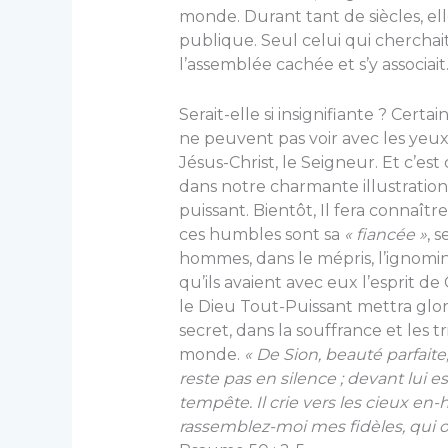
monde. Durant tant de siècles, ell
publique. Seul celui qui cherchait l
l’assemblée cachée et s’y associait
Serait-elle si insignifiante ? Cert
ne peuvent pas voir avec les yeux 
Jésus-Christ, le Seigneur. Et c’est
dans notre charmante illustration.
puissant. Bientôt, Il fera connaîtr
ces humbles sont sa
« fiancée »
, 
hommes, dans le mépris, l’ignomini
qu’ils avaient avec eux l’esprit de
le Dieu Tout-Puissant mettra glo
secret, dans la souffrance et les 
monde.
« De Sion, beauté parfaite, 
reste pas en silence ; devant lui e
tempête. Il crie vers les cieux en-h
rassemblez-moi mes fidèles, qui ont