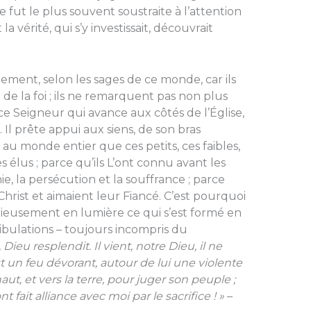
e fut le plus souvent soustraite à l’attention
a vérité, qui s’y investissait, découvrait
.
ainement, selon les sages de ce monde, car ils
de la foi ; ils ne remarquent pas non plus
 ce Seigneur qui avance aux côtés de l’Église,
 Il prête appui aux siens, de son bras
e au monde entier que ces petits, ces faibles,
ses élus ; parce qu’ils L’ont connu avant les
e, la persécution et la souffrance ; parce
 Christ et aimaient leur Fiancé. C’est pourquoi
rieusement en lumière ce qui s’est formé en
tribulations – toujours incompris du
Dieu resplendit. Il vient, notre Dieu, il ne
st un feu dévorant, autour de lui une violente
aut, et vers la terre, pour juger son peuple ;
 fait alliance avec moi par le sacrifice ! »
–