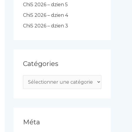
ChiS 2026 – dzien 5
ChiS 2026 – dzien 4
ChiS 2026 – dzien 3
Catégories
C
a
t
é
g
Méta
o