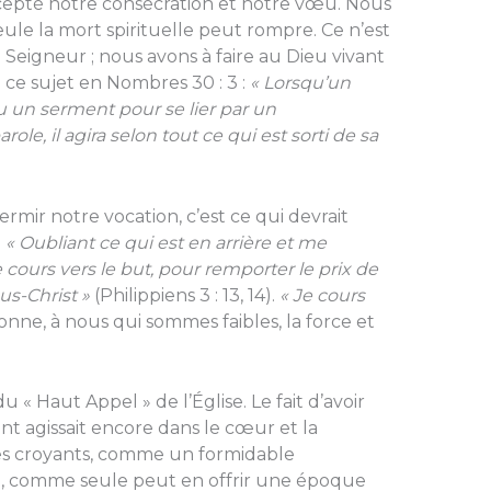
cepté notre consécration et notre vœu. Nous
le la mort spirituelle peut rompre. Ce n’est
 Seigneur ; nous avons à faire au Dieu vivant
ce sujet en Nombres 30 : 3 :
« Lorsqu’un
 un serment pour se lier par un
ole, il agira selon tout ce qui est sorti de sa
ermir notre vocation, c’est ce qui devrait
:
« Oubliant ce qui est en arrière et me
e cours vers le but, pour remporter le prix de
us-Christ »
(Philippiens 3 : 13, 14).
« Je cours
onne, à nous qui sommes faibles, la force et
du « Haut Appel » de l’Église. Le fait d’avoir
 agissait encore dans le cœur et la
es croyants, comme un formidable
, comme seule peut en offrir une époque