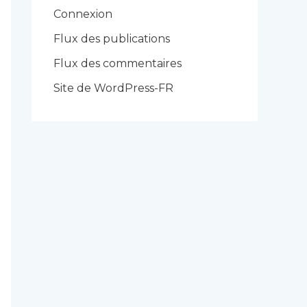
r
Connexion
i
Flux des publications
e
Flux des commentaires
s
Site de WordPress-FR