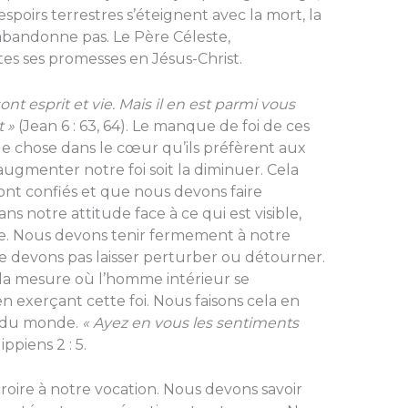
 espoirs terrestres s’éteignent avec la mort, la
abandonne pas. Le Père Céleste,
tes ses promesses en Jésus-Christ.
ont esprit et vie. Mais il en est parmi vous
 »
(Jean 6 : 63, 64). Le manque de foi de ces
ue chose dans le cœur qu’ils préfèrent aux
ugmenter notre foi soit la diminuer. Cela
ont confiés et que nous devons faire
ans notre attitude face à ce qui est visible,
de. Nous devons tenir fermement à notre
e devons pas laisser perturber ou détourner.
 la mesure où l’homme intérieur se
en exerçant cette foi. Nous faisons cela en
t du monde.
« Ayez en vous les sentiments
ippiens 2 : 5.
oire à notre vocation. Nous devons savoir