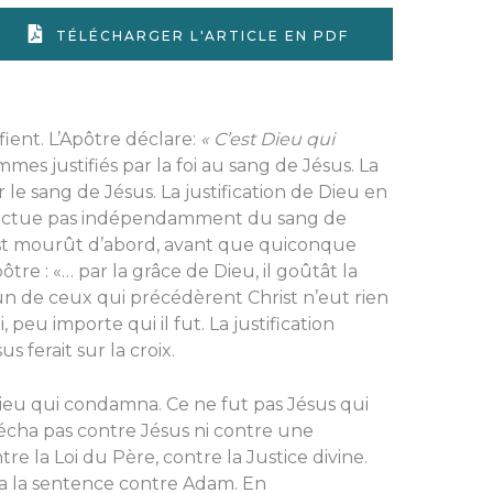
TÉLÉCHARGER L'ARTICLE EN PDF
fient. L’Apôtre déclare:
« C’est Dieu qui
mes justifiés par la foi au sang de Jésus. La
r le sang de Jésus. La justification de Dieu en
effectue pas indépendamment du sang de
hrist mourût d’abord, avant que quiconque
ôtre : «… par la grâce de Dieu, il goûtât la
cun de ceux qui précédèrent Christ n’eut rien
, peu importe qui il fut. La justification
 ferait sur la croix.
t Dieu qui condamna. Ce ne fut pas Jésus qui
cha pas contre Jésus ni contre une
re la Loi du Père, contre la Justice divine.
éta la sentence contre Adam. En