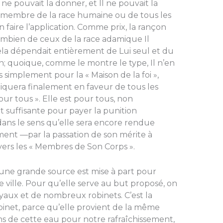
ne pouvait la donner, et Il ne pouvait la
 membre de la race humaine ou de tous les
n faire l’application. Comme prix, la rançon
combien de ceux de la race adamique Il
, cela dépendait entièrement de Lui seul et du
on; quoique, comme le montre le type, Il n’en
is simplement pour la « Maison de la foi »,
pliquera finalement en faveur de tous les
ur tous ». Elle est pour tous, non
t suffisante pour payer la punition
dans le sens qu’elle sera encore rendue
ment —par la passation de son mérite à
travers les « Membres de Son Corps ».
’une grande source est mise à part pour
ville. Pour qu’elle serve au but proposé, on
yaux et de nombreux robinets. C’est la
inet, parce qu’elle provient de la même
s de cette eau pour notre rafraîchissement,