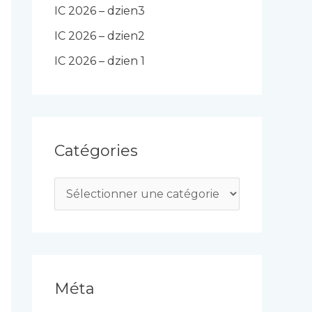
IC 2026 – dzien3
IC 2026 – dzien2
IC 2026 – dzien 1
Catégories
C
a
t
é
g
Méta
o