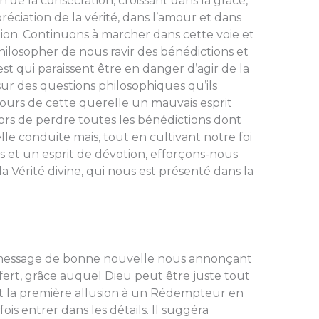
de la consécration, croissant dans la grâce,
réciation de la vérité, dans l’amour et dans
ion. Continuons à marcher dans cette voie et
ilosopher de nous ravir des bénédictions et
est qui paraissent être en danger d’agir de la
sur des questions philosophiques qu’ils
ours de cette querelle un mauvais esprit
alors de perdre toutes les bénédictions dont
telle conduite mais, tout en cultivant notre foi
s et un esprit de dévotion, efforçons-nous
 la Vérité divine, qui nous est présenté dans la
 message de bonne nouvelle nous annonçant
ffert, grâce auquel Dieu peut être juste tout
u fit la première allusion à un Rédempteur en
ois entrer dans les détails. Il suggéra