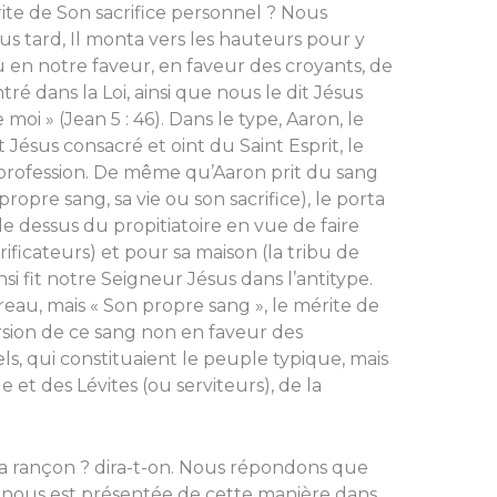
rite de Son sacrifice personnel ? Nous
s tard, Il monta vers les hauteurs pour y
 en notre faveur, en faveur des croyants, de
ntré dans la Loi, ainsi que nous le dit Jésus
e moi » (Jean 5 : 46). Dans le type, Aaron, le
t Jésus consacré et oint du Saint Esprit, le
 profession. De même qu’Aaron prit du sang
ropre sang, sa vie ou son sacrifice), le porta
le dessus du propitiatoire en vue de faire
rificateurs) et pour sa maison (la tribu de
nsi fit notre Seigneur Jésus dans l’antitype.
reau, mais « Son propre sang », le mérite de
persion de ce sang non en faveur des
els, qui constituaient le peuple typique, mais
e et des Lévites (ou serviteurs), de la
 la rançon ? dira-t-on. Nous répondons que
ci nous est présentée de cette manière dans