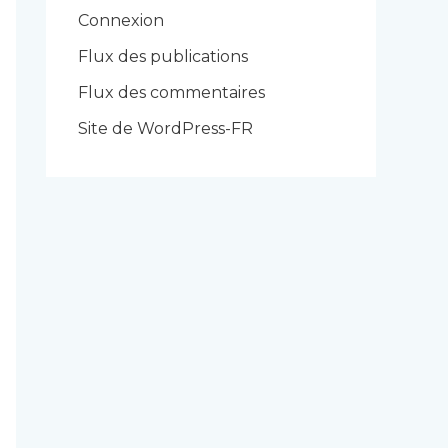
r
Connexion
i
Flux des publications
e
Flux des commentaires
s
Site de WordPress-FR