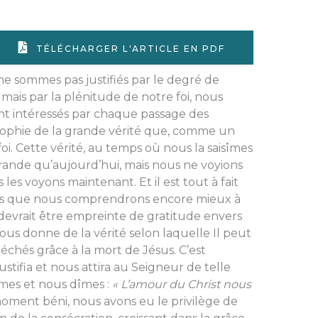
TÉLÉCHARGER L'ARTICLE EN PDF
e sommes pas justifiés par le degré de
mais par la plénitude de notre foi, nous
intéressés par chaque passage des
osophie de la grande vérité que, comme un
oi. Cette vérité, au temps où nous la saisîmes
 grande qu’aujourd’hui, mais nous ne voyions
les voyons maintenant. Et il est tout à fait
tails que nous comprendrons encore mieux à
it devrait être empreinte de gratitude envers
ous donne de la vérité selon laquelle Il peut
chés grâce à la mort de Jésus. C’est
justifia et nous attira au Seigneur de telle
mes et nous dîmes :
« L’amour du Christ nous
e moment béni, nous avons eu le privilège de