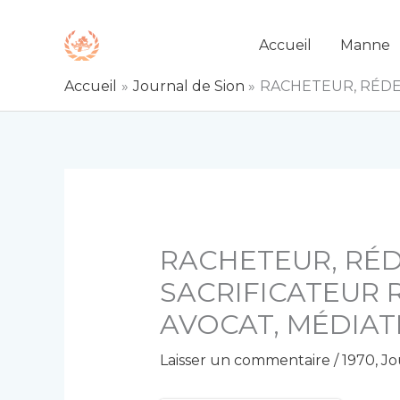
Aller
au
Accueil
Manne
contenu
Accueil
Journal de Sion
RACHETEUR, RÉDE
RACHETEUR, RÉ
SACRIFICATEUR 
AVOCAT, MÉDIA
Laisser un commentaire
/
1970
,
Jo