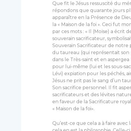
Que fit le Jésus ressuscité du mé
répondons que quarante jours plu
apparaître en la Présence de Dieu
la « Maison de la foi ». Ceci fut mo
par ces mots : « Il (Moïse) a écrit d
souverain sacrificateur, symbolisai
Souverain Sacrificateur de notre
du taureau (qui représentait son p
dans le Très-saint et en aspergea 
pour lui-même (lui et les sous-sac
Lévi) expiation pour les péchés, ai
Jésus ne prit pas le sang d’un tau
Son sacrifice personnel. Il fit as
sacrificateurs et des lévites natur
en faveur de la Sacrificature royal
« Maison de la foi».
Qu’est-ce que cela a à faire avec
cela en est la philosophie. Celle-