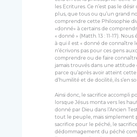
les Ecritures. Ce n’est pas le dési
plus, que tous ou qu’un grand n
comprendre cette Philosophie divi
«donné» à certains de comprendre,
« donné » (Matth. 13 : 11-17). Nou
à qui il est « donné de connaître
n’écrivons pas pour ces gens auxq
comprendre ou de faire connaître 
jamais trouvés dans une attitude 
parce qu’après avoir atteint cette
d’humilité et de docilité, ils s’en s
Ainsi donc, le sacrifice accompli
lorsque Jésus monta vers les haute
donné par Dieu dans l’Ancien Test
tout le peuple, mais simplement po
sacrifice pour le péché, le sacrific
dédommagement du péché commis