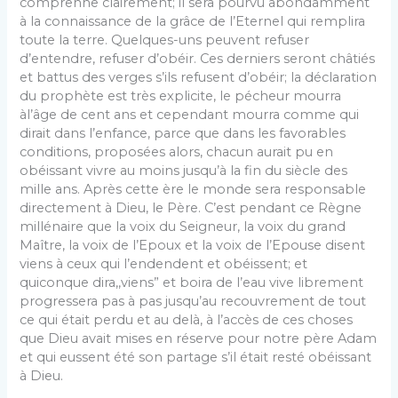
comprenne clairement; il sera pourvu abondamment
à la connaissance de la grâce de l’Eternel qui remplira
toute la terre. Quelques-uns peuvent refuser
d’entendre, refuser d’obéir. Ces derniers seront châtiés
et battus des verges s’ils refusent d’obéir; la déclaration
du prophète est très explicite, le pécheur mourra
àl’âge de cent ans et cependant mourra comme qui
dirait dans l’enfance, parce que dans les favorables
conditions, proposées alors, chacun aurait pu en
obéissant vivre au moins jusqu’à la fin du siècle des
mille ans. Après cette ère le monde sera responsable
directement à Dieu, le Père. C’est pendant ce Règne
millénaire que la voix du Seigneur, la voix du grand
Maître, la voix de l’Epoux et la voix de l’Epouse disent
viens à ceux qui l’endendent et obéissent; et
quiconque dira,,viens” et boira de l’eau vive librement
progressera pas à pas jusqu’au recouvrement de tout
ce qui était perdu et au delà, à l’accès de ces choses
que Dieu avait mises en réserve pour notre père Adam
et qui eussent été son partage s’il était resté obéissant
à Dieu.