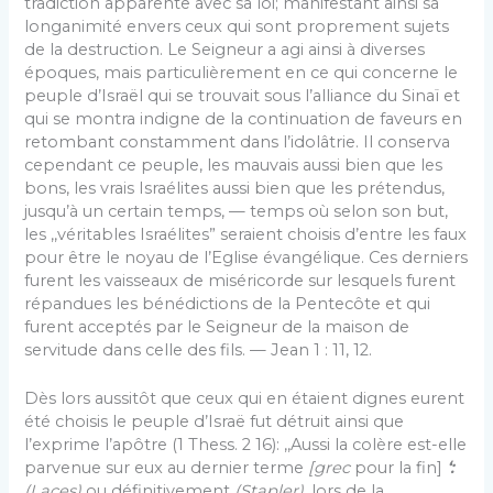
tradiction apparente avec sa loi; manifestant ainsi sa
longanimité envers ceux qui sont proprement sujets
de la destruction. Le Seigneur a agi ainsi à diverses
époques, mais particulièrement en ce qui concerne le
peuple d’Israël qui se trouvait sous l’alliance du Sinaï et
qui se montra indigne de la continuation de faveurs en
retombant constamment dans l’idolâtrie. Il conserva
cependant ce peuple, les mauvais aussi bien que les
bons, les vrais Israélites aussi bien que les prétendus,
jusqu’à un certain temps, — temps où selon son but,
les ,,véritables Israélites” seraient choisis d’entre les faux
pour être le noyau de l’Eglise évangélique. Ces derniers
furent les vaisseaux de miséricorde sur les­quels furent
répandues les bénédictions de la Pente­côte et qui
furent acceptés par le Seigneur de la maison de
servitude dans celle des fils. — Jean 1 : 11, 12.
Dès lors aussitôt que ceux qui en étaient dignes eurent
été choisis le peuple d’Israë fut détruit ainsi que
l’exprime l’apôtre (1 Thess. 2 16): ,,Aussi la colère est-elle
parvenue sur eux au dernier terme
[grec
pour la fin]
‘:
(Laces)
ou définitivement
(Stapler),
lors de la