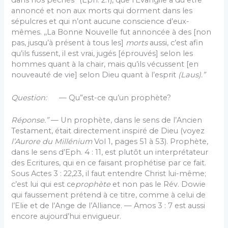
dans nos péchés” (Eph. 2:1), que l’Evangile a dû être
annoncé et non aux morts qui dorment dans les
sépulcres et qui n’ont aucune conscience d’eux-
mêmes. ,,La Bonne Nouvelle fut annoncée à des [non
pas, jusqu’à présent à tous les]
morts
aussi, c’est afin
qu’ils fussent, il est vrai, jugés [éprouvés] selon les
hommes quant à la chair, mais qu’ils vécussent [en
nouveauté de vie] selon Dieu quant à l’esprit
(Laus).”
Question:
— Qu”est-ce qu’un prophète?
Réponse.”
— Un prophète, dans le sens de l’Ancien
Testament, était directement inspiré de Dieu (voyez
l’Aurore du Millénium
Vol 1, pages 51 à 53). Prophète,
dans le sens d’Eph. 4 : 11, est plutôt un interpréta­teur
des Ecritures, qui en ce faisant prophétise par ce fait.
Sous Actes 3 : 22,23, il faut entendre Christ lui-même;
c’est lui qui est ce
prophète
et non pas le Rév. Dowie
qui faussement prétend à ce titre, comme à celui de
l’Elie et de l’Ange de l’Alliance. — Amos 3 : 7 est aussi
encore aujourd’hui envigueur.