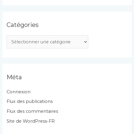
Catégories
C
a
t
é
g
Méta
o
r
Connexion
i
Flux des publications
e
Flux des commentaires
s
Site de WordPress-FR