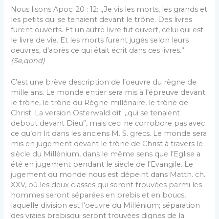
Nous lisons Apoc. 20 : 12: ,,Je vis les morts, les grands et
les petits qui se tenaient devant le trône. Des livres
furent ouverts. Et un autre livre fut ou­vert, celui qui est
le livre de vie. Et les morts furent jugés selon leurs
oeuvres, d’après ce qui était écrit dans ces livres.”
(Se,qond)
C’est une brève description de l’oeuvre du règne de
mille ans. Le monde entier sera mis à l’épreuve de­vant
le trône, le trône du Règne millénaire, le trône de
Christ. La version Osterwald dit: ,,qui se tenaient
debout devant Dieu”, mais ceci ne corrobore pas avec
ce qu’on lit dans les anciens M. S. grecs. Le monde sera
mis en jugement devant le trône de Christ à travers le
siècle du Millénium, dans le même sens que l’Eglise a
été en jugement pendant le siècle de l’Evan­gile. Le
jugement du monde nous est dépeint dans Matth. ch.
XXV, où les deux classes qui seront trou­vées parmi les
hommes seront séparées en brebis et en boucs,
laquelle division est l’oeuvre du Millénium; séparation
des vraies brebisqui seront trouvées dignes de la