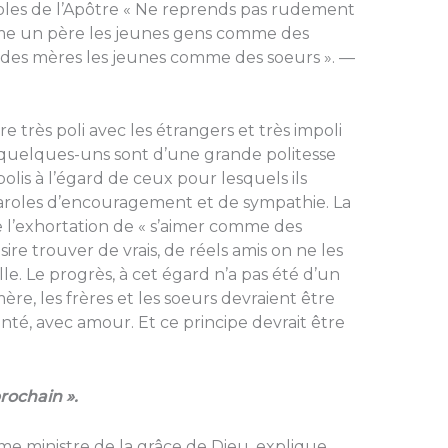
les de l’Apôtre « Ne reprends pas rudement
mme un père les jeunes gens comme des
 des mères les jeunes comme des soeurs ». —
e très poli avec les étrangers et très impoli
 quelques-uns sont d’une grande politesse
lis à l’égard de ceux pour lesquels ils
paroles d’encouragement et de sympathie. La
l’exhortation de « s’aimer comme des
ésire trouver de vrais, de réels amis on ne les
e. Le progrès, à cet égard n’a pas été d’un
ère, les frères et les soeurs devraient être
onté, avec amour. Et ce principe devrait être
rochain ».
mme ministre de la grâce de Dieu, explique