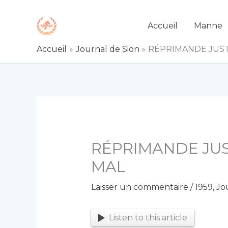
Aller
au
Accueil
Manne
contenu
Accueil
Journal de Sion
RÉPRIMANDE JUS
RÉPRIMANDE JU
MAL
Laisser un commentaire
/
1959
,
Jo
Listen to this article