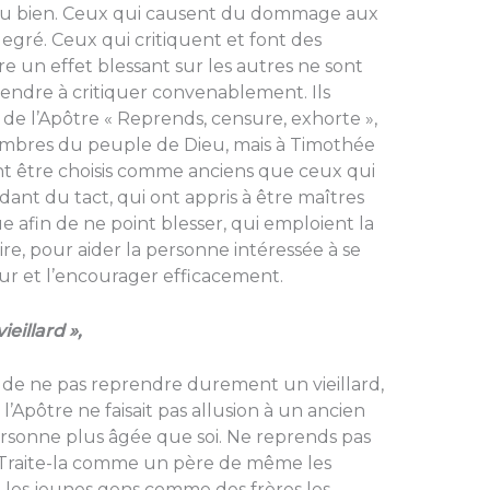
e du bien. Ceux qui causent du dommage aux
degré. Ceux qui critiquent et font des
re un effet blessant sur les autres ne sont
rendre à critiquer convena­blement. Ils
 de l’Apôtre « Reprends, censure, exhorte »,
 membres du peuple de Dieu, mais à Timothée
ient être choisis comme anciens que ceux qui
nt du tact, qui ont appris à être maîtres
e afin de ne point blesser, qui emploient la
e, pour aider la personne intéressée à se
r et l’encourager efficacement.
eillard »,
 de ne pas reprendre durement un vieillard,
l’Apôtre ne faisait pas allusion à un ancien
ersonne plus âgée que soi. Ne reprends pas
 Traite-la comme un père de même les
es jeunes gens comme des frères les