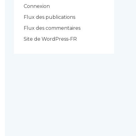
r
Connexion
i
Flux des publications
e
Flux des commentaires
s
Site de WordPress-FR