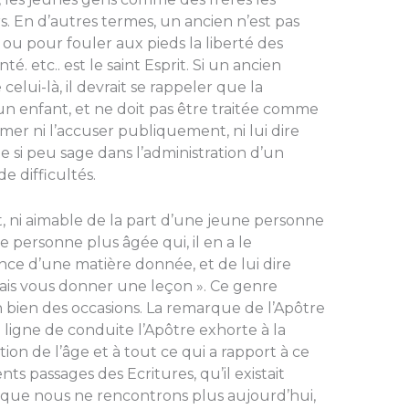
En d’autres termes, un ancien n’est pas
r ou pour fouler aux pieds la liberté des
é. etc.. est le saint Esprit. Si un ancien
elui-là, il devrait se rappeler que la
n enfant, et ne doit pas être traitée comme
mer ni l’accuser publiquement, ni lui dire
e si peu sage dans l’admi­nistration d’un
 difficultés.
ant, ni aimable de la part d’une jeune personne
 personne plus âgée qui, il en a le
ance d’une matière donnée, et de lui dire
 vais vous donner une leçon ». Ce genre
 en bien des occasions. La remarque de l’Apôtre
e ligne de conduite l’Apôtre exhorte à la
tion de l’âge et à tout ce qui a rapport à ce
ents passages des Ecritures, qu’il existait
e que nous ne rencontrons plus aujourd’hui,