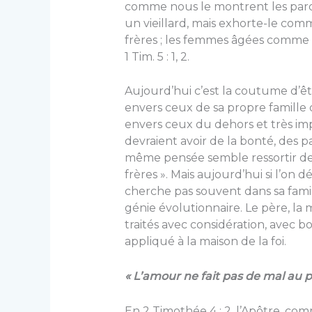
comme nous le montrent les paro
un vieillard, mais exhorte-le co
frères ; les femmes âgées comme
1 Tim. 5 : 1, 2.
Aujourd’hui c’est la coutume d’êtr
envers ceux de sa propre famille
envers ceux du dehors et très impo
devraient avoir de la bonté, des 
même pensée semble ressortir de 
frères ». Mais aujourd’hui si l’on d
cherche pas souvent dans sa famill
génie évolutionnaire. Le père, la m
traités avec considé­ration, avec b
appliqué à la maison de la foi.
« L’amour ne fait pas de mal au p
En 2 Timothée 4 : 2, l’Apôtre, co