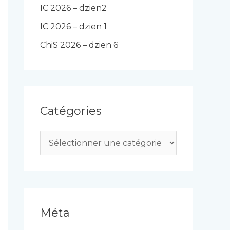
IC 2026 – dzien2
IC 2026 – dzien 1
ChiS 2026 – dzien 6
Catégories
C
a
t
é
g
Méta
o