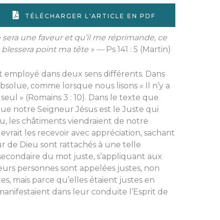
TÉLÉCHARGER L'ARTICLE EN PDF
 sera une faveur et qu’il me réprimande, ce
 blessera point ma tête » —
Ps 141 : 5 (Martin)
est employé dans deux sens différents. Dans
ce absolue, comme lorsque nous lisons « Il n’y a
eul » (Romains 3 : 10). Dans le texte que
que notre Seigneur Jésus est le Juste qui
u, les châtiments viendraient de notre
devrait les rece­voir avec appréciation, sachant
our de Dieu sont rattachés à une telle
 secondaire du mot juste, s’appliquant aux
ieurs personnes sont appelées justes, non
es, mais parce qu’elles étaient justes en
manifestaient dans leur con­duite l’Esprit de