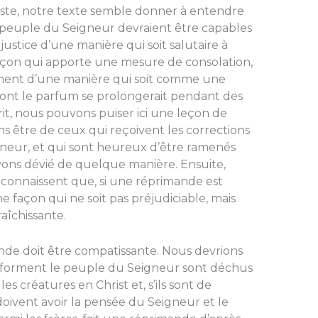
ste, notre texte semble donner à entendre
 peuple du Seigneur devraient être capables
ustice d’une manière qui soit salutaire à
façon qui apporte une mesure de consolation,
ement d’une manière qui soit comme une
ont le parfum se prolongerait pendant des
rit, nous pouvons puiser ici une leçon de
ns être de ceux qui reçoivent les corrections
neur, et qui sont heureux d’être ramenés
avons dévié de quelque manière. Ensuite,
econnaissent que, si une réprimande est
une façon qui ne soit pas préjudiciable, mais
fraîchissante.
nde doit être compatissante. Nous devrions
 forment le peuple du Seigneur sont déchus
es créatures en Christ et, s’ils sont de
 doivent avoir la pensée du Seigneur et le