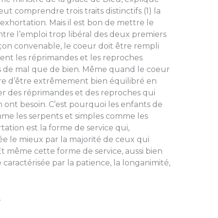
t comprendre trois traits dis­tinctifs (1) la
l’exhortation. Mais il est bon de mettre le
re l’emploi trop libéral des deux premiers
çon convenable, le coeur doit être rempli
nt les réprimandes et les reproches
us de mal que de bien. Même quand le coeur
aire d’être extrêmement bien équilibré en
ser des réprimandes et des reproches qui
n ont besoin. C’est pourquoi les enfants de
mme les serpents et simples comme les
rtation est la forme de service qui,
ée le mieux par la majorité de ceux qui
 même cette forme de ser­vice, aussi bien
 caractérisée par la patience, la longanimité,
.