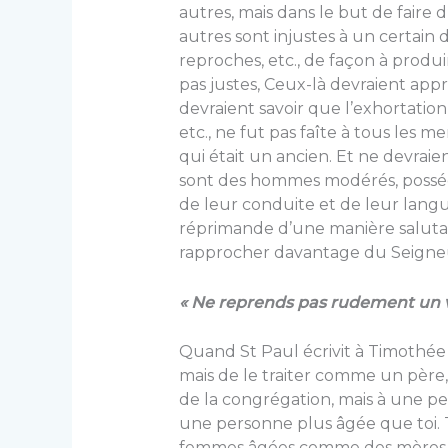
autres, mais dans le but de fair
autres sont injustes à un certain 
reproches, etc., de façon à produi
pas justes, Ceux-là devraient app
devraient savoir que l’exhortation
etc., ne fut pas faîte à tous les
qui était un ancien. Et ne de­vra
sont des hommes modérés, posséda
de leur conduite et de leur langu
réprimande d’une manière salutair
rapprocher davantage du Seigneu
« Ne reprends pas rudement un vi
Quand St Paul écrivit à Timothée
mais de le traiter comme un père, 
de la congrégation, mais à une p
une personne plus âgée que toi.
femmes âgées comme des mères, l