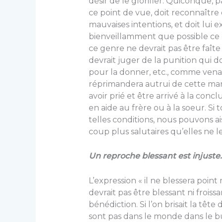
désir de le glorifier. Quiconque, 
ce point de vue, doit reconnaître 
mauvaises intentions, et doit lui
bienveillamment que possible ce q
ce genre ne devrait pas être faîte
devrait juger de la punition qui
pour la donner, etc., comme venan
réprimandera autrui de cette mani
avoir prié et être arrivé à la con­c
en aide au frère ou à la soeur. Si
telles conditions, nous pouvons a
coup plus salutaires qu’elles ne l
Un reproche blessant est injuste.
L’expression « il ne blessera point
devrait pas être blessant ni froiss
bénédiction. Si l’on brisait la tête
sont pas dans le monde dans le b