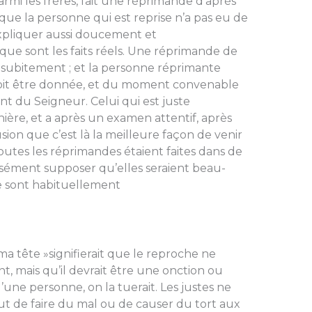
parmi les frères, fait une réprimande d’après
que la personne qui est reprise n’a pas eu de
 expliquer aussi doucement et
ue sont les faits réels. Une répri­mande de
 subite­ment ; et la personne réprimante
 doit être donnée, et du moment convenable
t du Seigneur. Celui qui est juste
ère, et a après un examen attentif, après
lusion que c’est là la meilleure façon de venir
 toutes les réprimandes étaient faites dans de
isément supposer qu’elles seraient beau­
e sont habituelle­ment
 ma tête »signifierait que le reproche ne
ant, mais qu’il devrait être une onction ou
 d’une personne, on la tuerait. Les justes ne
ut de faire du mal ou de causer du tort aux