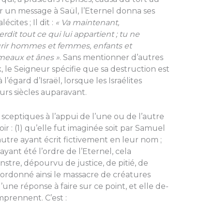
nir un message à Saül, l’Eternel donna ses
cites ; Il dit :
« Va maintenant,
rdit tout ce qui lui appartient ; tu ne
ourir hommes et fem­mes, enfants et
­meaux et ânes »
. Sans mentionner d’autres
k, le Seigneur spécifie que sa destruction est
l’égard d’Israël, lorsque les Israélites
urs siècles auparavant.
s sceptiques à l’appui de l’une ou de l’autre
ir : (1) qu’elle fut imaginée soit par Sa­muel
utre ayant écrit fictivement en leur nom ;
yant été l’ordre de l’Eternel, cela
stre, dépourvu de justice, de pitié, de
 ordonné ainsi le massacre de créatures
’une réponse à faire sur ce point, et elle de­
omprennent. C’est :