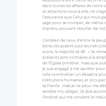
Appliquons donc cette leçon à no
dans toutes les affaires de notre 
et attachons-nous à elle, ne crai
l’assurance que Celui qui nous gar
sage pour se tromper, de même q
imprévu pouvant résulter de notr
Combien de ceux d’entre le peupl
bénis s’ils avaient suivi les ins­t
autre, la majorité se dit : « Je re
présents sont contraires à la simpl
de l’Eglise primitive ; mais que puis
je suis engagé à me sacrifier pour 
cela va entraîner un désastre plus
institutions humaines, et occupe
sa Parole ; mais je ne peux me dé
semble m’y obliger. Je dois accompl
l’endroit qui me convient le mieux