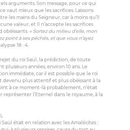
e tels arguments. Son message, pour ce qui
e vaut mieux que les sacrifices. Laissons
tre les mains du Sei­gneur, car à moins qu’Il
cune valeur, et Il n’accepte les sacrifices
d obéissants.
« Sortez du mi­lieu d’elle, mon
ez point à ses péchés, et que vous n’ayez
lypse 18 : 4.
ejet du roi Saül, la prédiction, de toute
ant plusieurs années, environ 10 ans. Le
n immédiate, car il est possi­ble que le roi
t de­venu plus attentif et plus obéissant à la
, oint à ce moment-là probablement, n’était
représenter l’Eternel dans le royaume, à la
L
aül était en re­lation avec les Amalécites ;
ui, à plusieurs reprises, causa du tort au