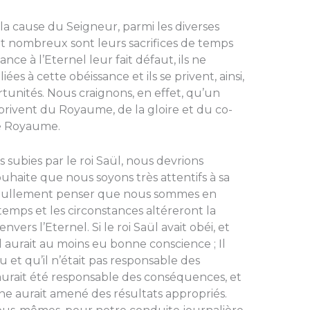
la cause du Sei­gneur, parmi les diverses
et nombreux sont leurs sacrifices de temps
ance à l’Eternel leur fait défaut, ils ne
ées à cette obéissance et ils se privent, ainsi,
rtunités. Nous craignons, en effet, qu’un
rivent du Royaume, de la gloire et du co-
ce Royaume.
 subies par le roi Saül, nous devrions
haite que nous soyons très attentifs à sa
s nullement penser que nous sommes en
temps et les circonstances altéreront la
ers l’Eternel. Si le roi Saül avait obéi, et
il aurait au moins eu bonne conscience ; Il
eu et qu’il n’était pas responsable des
eu aurait été responsable des consé­quences, et
ne au­rait amené des résultats appropriés.