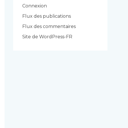
r
Connexion
i
Flux des publications
e
Flux des commentaires
s
Site de WordPress-FR