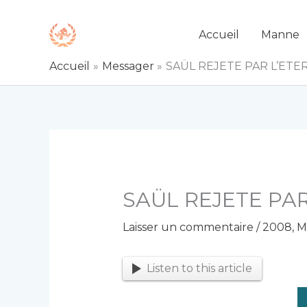
Aller
au
Accueil
Manne
contenu
Accueil
Messager
SAÜL REJETE PAR L’ETE
SAÜL REJETE PA
Laisser un commentaire
/
2008
,
M
Listen to this article