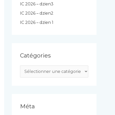
IC 2026 – dzien3
IC 2026 – dzien2
IC 2026 – dzien 1
Catégories
C
a
t
é
g
Méta
o