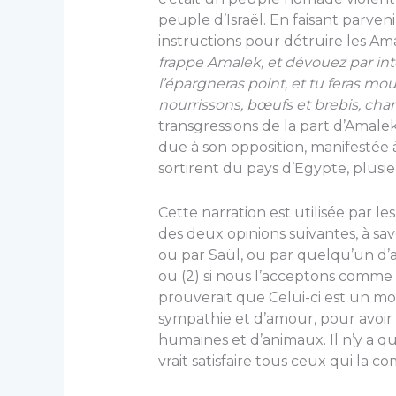
peu­ple d’Israël. En faisant parve
instructions pour détruire les Ama­lé
frappe Amalek, et dé­vouez par inte
l’épargneras point, et tu feras m
nourrissons, bœufs et brebis, cha
transgres­sions de la part d’Amale
due à son opposition, manifestée à 
sortirent du pays d’Egypte, plusie
Cette narration est utilisée par le
des deux opinions sui­vantes, à savo
ou par Saül, ou par quelqu’un d’a
ou (2) si nous l’acceptons comme a
prouverait que Celui-ci est un mon
sympathie et d’amour, pour avoir
humaines et d’animaux. Il n’y a qu
vrait satisfaire tous ceux qui la c