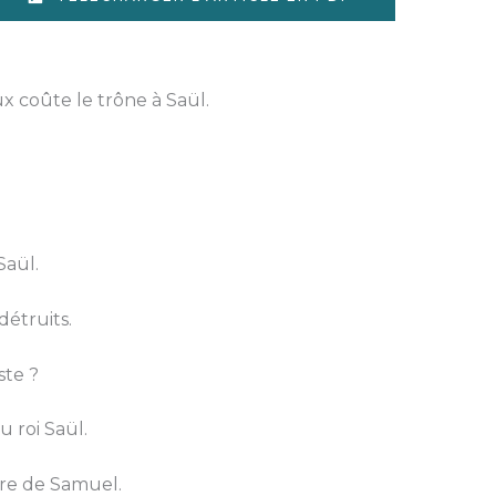
x coûte le trône à Saül.
Saül.
détruits.
ste ?
 roi Saül.
ère de Samuel.