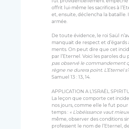
fut providentiel­lement empêché 
offrit lui-même les sacrifices à l’
et, ensuite, déclencha la bataille.
ar­mée.
De toute évidence, le roi Saül n’av
manquait de respect et d’égards a
ments. On peut dire que cet inci
par l’Eternel. Voici les paroles d
pas ob­servé le commandement que 
règne ne durera point. L’Eternel 
Samuel 13 : 13, 14.
APPLICATION A L’ISRAËL SPIRIT
La leçon que comporte cet incident
nos jours, comme elle le fut pour l
temps :
« L’obéissance vaut mieux q
même, observer des conditions si
professent le nom de l’Eternel, de