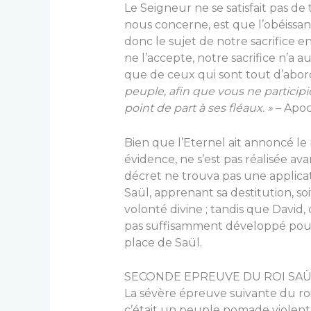
Le Seigneur ne se satisfait pas d
nous concerne, est que l’obéissanc
donc le sujet de notre sacrifice en
ne l’accepte, notre sacrifice n’a au
que de ceux qui sont tout d’abor
peuple, afin que vous ne participi
point de part à ses fléaux. »
– Apoca
Bien que l’Eternel ait annoncé le r
évidence, ne s’est pas réalisée av
décret ne trouva pas une applicatio
Saül, apprenant sa destitution, soi
volonté divine ; tandis que David
pas suffisamment développé pour 
place de Saül.
SECONDE EPREUVE DU ROI SAÜ
La sévère épreuve suivante du roi S
c’était un peuple nomade violent q