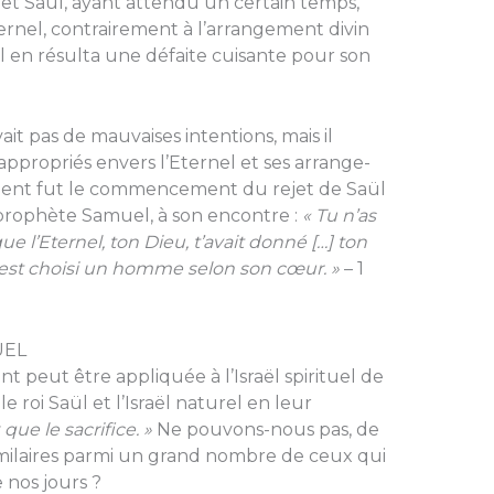
et Saül, ayant attendu un certain temps,
Eternel, contrai­rement à l’arrangement divin
 Il en résulta une défaite cuisante pour son
ait pas de mau­vaises intentions, mais il
ppropriés envers l’Eternel et ses arrange­
dent fut le commence­ment du rejet de Saül
u prophète Samuel, à son encontre :
« Tu n’as
l’Eternel, ton Dieu, t’avait donné […] ton
s’est choisi un homme selon son cœur. »
– 1
UEL
 peut être appli­quée à l’Israël spirituel de
e roi Saül et l’Israël naturel en leur
ue le sacrifice. »
Ne pou­vons-nous pas, de
­milaires parmi un grand nombre de ceux qui
 nos jours ?