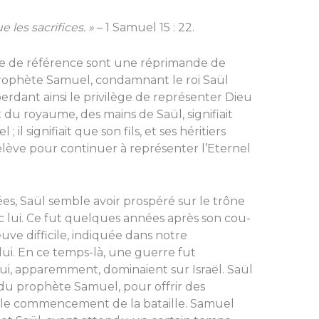
 les sacrifi­ces. »
– 1 Samuel 15 : 22.
xte de référence sont une réprimande de
 prophète Samuel, condamnant le roi Saül
perdant ainsi le privilège de représenter Dieu
t du royaume, des mains de Saül, signifiait
l signifiait que son fils, et ses hé­ritiers
relève pour continuer à représenter l’Eternel
s, Saül semble avoir prospéré sur le trône
ec lui. Ce fut quelques années après son cou­
ve difficile, indiquée dans notre
ui. En ce temps-là, une guerre fut
qui, apparemment, dominaient sur Israël. Saül
e du prophète Samuel, pour offrir des
ant le commencement de la bataille. Samuel