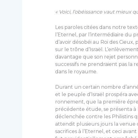
« Voici, l’obéissance vaut mieux que
Les paroles citées dans notre te
l’Eternel, par l’intermédiaire du
d’avoir dé­sobéi au Roi des Cieux, 
sur le trône d’Israël. L’enlèvemen
davantage que son rejet personnel ; i
successifs ne prendraient pas la 
dans le royaume.
Durant un certain nombre d’année
et le peuple d’Israël pros­péra av
ronnement, que la première épreu
précédente étude, se présenta à l
déclenchée contre les Philis­tins 
at­tendit plusieurs jours la venu
sacrifices à l’Eternel, et ceci av