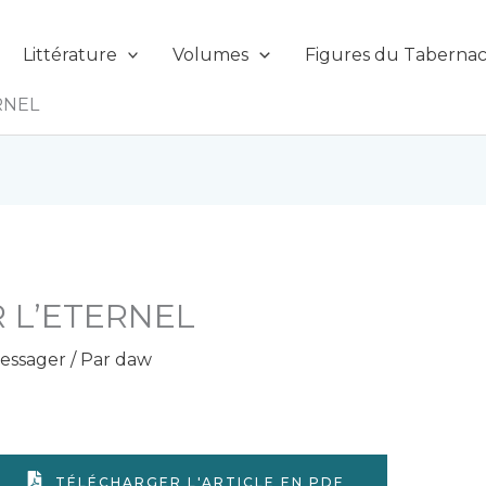
Littérature
Volumes
Figures du Tabernac
RNEL
R L’ETERNEL
essager
/ Par
daw
TÉLÉCHARGER L'ARTICLE EN PDF