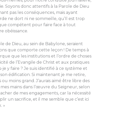
us-mêmes, pour notre conduite journa­lière,
vie. Soyons donc attentifs à la Parole de Dieu
gnant pas les conséquences, mais ayant
de ne dort ni ne sommeille, qu’Il est trop
ue compétent pour faire face à tout
e obéissance.
e de Dieu, au sein de Babylone, seraient
ructions que comporte cette leçon ! De temps à
marque que les institutions et l’ordre de choses
i­cité de l’Evangile de Christ et aux pratiques
-je y faire ? Je suis identifié à ce système et
son édification. Si maintenant je me retire,
 ou moins grand. J’aurais aimé être libre des
r mes mains dans l’œuvre du Seigneur, selon
tacher de mes engagements, car la néces­sité
ir un sacrifice, et il me semble que c’est ici
. »