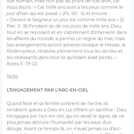
vue humain, mais non pas du point de vue divin, car
nous lisons : « Car mille ans sont à tes yeux comme le
jour d’hier qui est passé » (Ps. 90 : 4) et encore :
« Devant le Seigneur un jour est comme mille ans » (2
Pier. 3 : 8).Pendant six de ces jours de mille ans, Dieu,
tout en se reposant et en s’abstenant d’intervenir dans
les affaires du monde, a permis un règne du mal, mais
Ses arrangements seront achevés lorsque le Messie, le
Rédempteur, rétablira pleinement tous les dociles et
les obéissants dans tout ce qu’Adam avait perdu. –
Actes 3 : 19-22.
18/26.
L’ENGAGEMENT PAR L’ARC-EN-CIEL
Quand Noé et sa famille sortirent de l’arche, ils
rendirent grâces à Dieu en Lui offrant un sacrifice ; Dieu
s’engagea par l’arc-en-ciel, qui en serait le signe, de ne
plus jamais détruire l’humanité par les eaux d’un
déluge. Avant ce temps-là, on n’avait jamais vu d’arc-