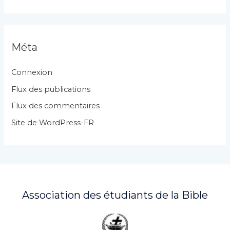
t
é
g
Méta
o
r
Connexion
i
Flux des publications
e
Flux des commentaires
s
Site de WordPress-FR
Association des étudiants de la Bible