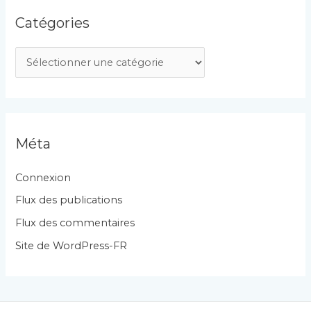
Catégories
C
a
t
é
g
Méta
o
r
Connexion
i
Flux des publications
e
Flux des commentaires
s
Site de WordPress-FR