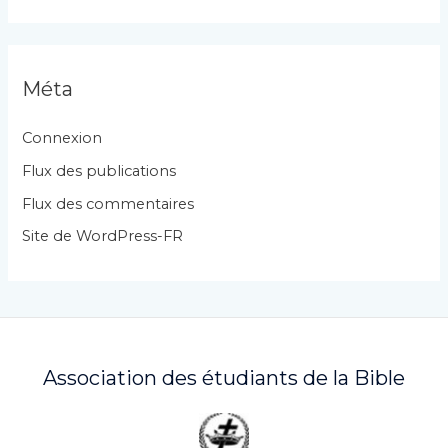
t
é
g
Méta
o
r
Connexion
i
Flux des publications
e
Flux des commentaires
s
Site de WordPress-FR
Association des étudiants de la Bible