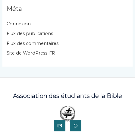
g
Méta
o
r
Connexion
i
Flux des publications
e
Flux des commentaires
s
Site de WordPress-FR
Association des étudiants de la Bible