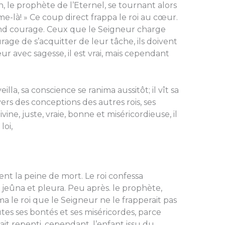
n, le prophète de l’Eternel, se tournant alors
omme-là! » Ce coup direct frappa le roi au cœur.
rand courage. Ceux que le Seigneur charge
rage de s’acquitter de leur tâche, ils doivent
r avec sagesse, il est vrai, mais cependant
illa, sa conscience se ranima aussitôt; il vît sa
ers des conceptions des autres rois, ses
divine, juste, vraie, bonne et miséricordieuse, il
loi,
ent la peine de mort. Le roi confessa
 jeûna et pleura. Peu après. le prophète,
ma le roi que le Seigneur ne le frapperait pas
utes ses bontés et ses miséricordes, parce
était repenti, cependant, l’enfant issu du