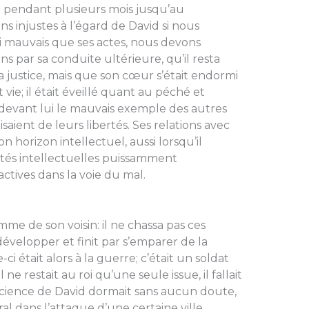
e pendant plusieurs mois jusqu’au
 injustes à l’égard de David si nous
i mauvais que ses actes, nous devons
s par sa conduite ultérieure, qu’il resta
la justice, mais que son cœur s’était endormi
t vie; il était éveillé quant au péché et
it devant lui le mauvais exemple des autres
faisaient de leurs libertés. Ses relations avec
n horizon intellectuel, aussi lorsqu’il
ltés intellectuelles puis­samment
tives dans la voie du mal.
mme de son voisin: il ne chassa pas ces
 développer et finit par s’emparer de la
i était alors à la guerre; c’était un soldat
 ne restait au roi qu’une seule issue, il fallait
cience de David dormait sans aucun doute,
ral dans l’attaque d’une certaine ville