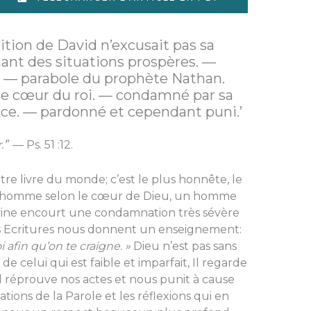
sition de David n’excusait pas sa
nant des situations prospères. —
. — parabole du prophète Nathan.
le cœur du roi. — condamné par sa
ce. — pardonné et cependant puni.’
’
” — Ps. 51 :12.
re livre du monde; c’est le plus honnête, le
 Un homme selon le cœur de Dieu, un homme
ivine encourt une condamnation très sévère
es Ecritures nous donnent un enseignement:
 afin qu’on te craigne. »
Dieu n’est pas sans
de celui qui est faible et imparfait, Il regarde
l réprouve nos actes et nous punit à cause
cations de la Parole et les réflexions qui en