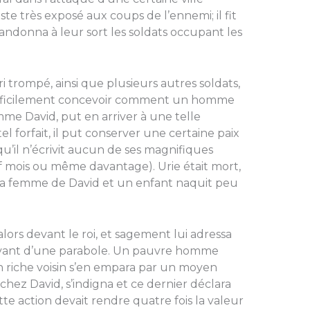
ste très exposé aux coups de l’ennemi; il fit
bandonna à leur sort les soldats occupant les
i trompé, ainsi que plusieurs autres soldats,
difficilement concevoir comment un homme
me David, put en arriver à une telle
 forfait, il put conserver une certaine paix
’il n’écrivit aucun de ses magnifiques
mois ou même davantage). Urie était mort,
la femme de David et un enfant naquit peu
ors devant le roi, et sagement lui adressa
­vant d’une parabole. Un pauvre homme
; un riche voisin s’en empara par un moyen
 chez David, s’indigna et ce dernier déclara
e action devait rendre quatre fois la valeur