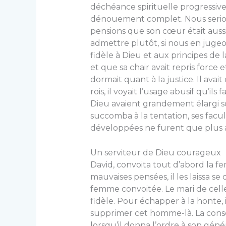
déchéance spirituelle progressiv
dénouement complet. Nous serions
pensions que son cœur était auss
admettre plutôt, si nous en jugeon
fidèle à Dieu et aux principes de 
et que sa chair avait repris force e
dormait quant à la justice. Il ava
rois, il voyait l’usage abusif qu’ils 
Dieu avaient gran­dement élargi so
succomba à la tentation, ses facu
développées ne furent que plus ac
Un serviteur de Dieu courageux
David, convoita tout d’abord la fe
mauvaises pensées, il les laissa se
femme convoitée. Le mari de celle-c
fidèle. Pour échapper à la honte, il
supprimer cet homme-là. La cons
lors­qu’il donna l’ordre à son géné