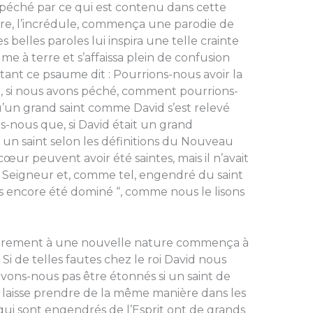
 péché par ce qui est contenu dans cette
ire, l’incrédule, commença une parodie de
 belles paroles lui inspira une telle crainte
ume à terre et s’affaissa plein de confusion
tant ce psaume dit : Pourrions-nous avoir la
, si nous avons péché, comment pourrions-
’un grand saint comme David s’est relevé
-nous que, si David était un grand
s un saint selon les définitions du Nouveau
œur peuvent avoir été saintes, mais il n’avait
 Seigneur et, comme tel, en­gendré du saint
 pas encore été dominé “, comme nous le lisons
endrement à une nou­velle nature commença à
 Si de telles fautes chez le roi David nous
vons-nous pas être étonnés si un saint de
e laisse prendre de la même manière dans les
x qui sont engendrés de l’Esprit ont de grands