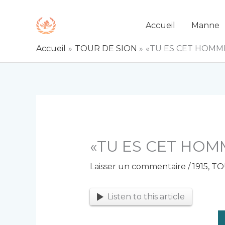
Aller
au
Accueil
Manne
contenu
Accueil
TOUR DE SION
«TU ES CET HOMME-
«TU ES CET HOMM
Laisser un commentaire
/
1915
,
TO
Listen to this article