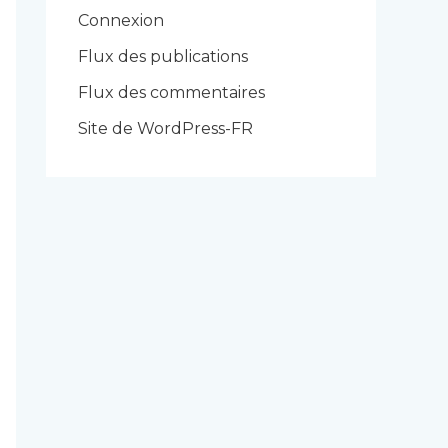
r
Connexion
i
Flux des publications
e
Flux des commentaires
s
Site de WordPress-FR