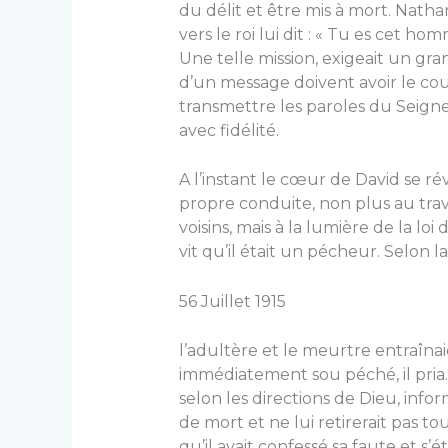
du délit et être mis à mort. Natha
vers le roi lui dit : « Tu es cet h
Une telle mission, exigeait un g
d’un message doivent avoir le cou­
transmettre les paroles du Seigneu
avec fidélité.
A l’instant le cœur de David se réve
propre conduite, non plus au trav
voisins, mais à la lumière de la loi 
vit qu’il était un pécheur. Selon la 
56 Juillet 1915
l’adultère et le meurtre entraînai
immédiatement sou péché, il pria.
selon les directions de Dieu, infor
de mort et ne lui retirerait pas to
qu’il avait confessé sa faute et s’