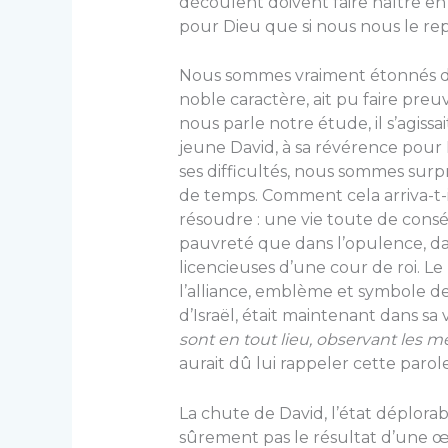
découlent doivent faire naître 
pour Dieu que si nous nous le re
Nous sommes vraiment étonnés d
noble caractère, ait pu faire preu
nous parle notre étude, il s’agiss
jeune David, à sa révérence pour Die
ses difficultés, nous sommes surpri
de temps. Comment cela arriva-t-i
résoudre : une vie toute de consé
pauvreté que dans l’opulence, dans
licencieuses d’une cour de roi. L
l’alliance, emblème et symbole de
d’Israël, était maintenant dans sa v
sont en tout lieu, observant les m
aurait dû lui rappeler cette parole 
La chute de David, l’état déplora
sûrement pas le résultat d’une œuv