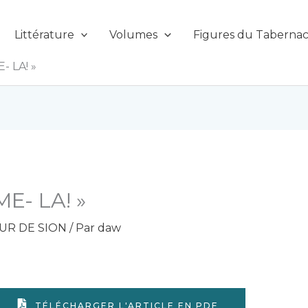
Littérature
Volumes
Figures du Tabernac
 LA! »
E- LA! »
UR DE SION
/ Par
daw
TÉLÉCHARGER L'ARTICLE EN PDF