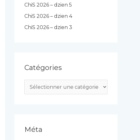
ChiS 2026 – dzien 5
ChiS 2026 – dzien 4
ChiS 2026 – dzien 3
Catégories
C
a
t
é
g
Méta
o