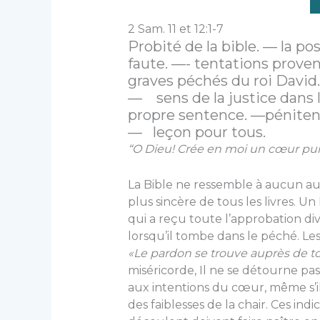
2 Sam. 11 et 12:1-7
Probité de la bible. — la po
faute. —- tentations prove
graves péchés du roi David
— sens de la justice dans 
propre sentence. —péniten
— leçon pour tous.
“O Dieu! Crée en moi un cœur pur.
La Bible ne ressemble à aucun aut
plus sincère de tous les livres.
qui a reçu toute l’approbation d
lorsqu’il tombe dans le péché. L
«Le pardon se trouve auprès de toi
misé­ricorde, Il ne se détourne pas 
aux intentions du cœur, même s’i
des faiblesses de la chair. Ces indi