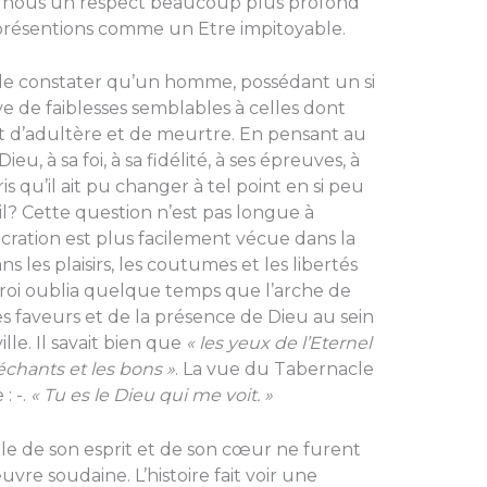
en nous un respect beaucoup plus profond
présentions comme un Etre impitoyable.
e constater qu’un homme, possédant un si
ve de faiblesses semblables à celles dont
ait d’adultère et de meurtre. En pensant au
u, à sa foi, à sa fidélité, à ses épreuves, à
s qu’il ait pu changer à tel point en si peu
l? Cette question n’est pas longue à
cra­tion est plus facilement vécue dans la
 les plaisirs, les coutumes et les libertés
e roi oublia quelque temps que l’arche de
s faveurs et de la présence de Dieu au sein
ille. Il savait bien que
« les yeux de l’Eternel
échants et les bons »
. La vue du Tabernacle
: -.
« Tu es le Dieu qui me voit. »
ble de son esprit et de son cœur ne furent
re soudaine. L’histoire fait voir une