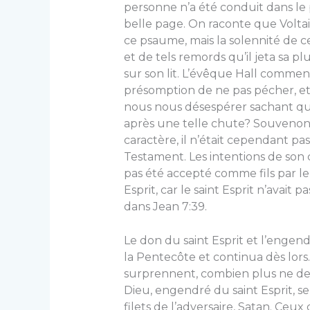
personne n’a été conduit dans le
belle page. On raconte que Volta
ce psaume, mais la solennité de ces
et de tels remords qu’il jeta sa pl
sur son lit. L’évêque Hall commen
présomption de ne pas pécher, et
nous nous désespérer sachant qu
après une telle chute? Souvenons
caractère, il n’était cependant pa
Testament. Les intentions de son c
pas été accepté comme fils par le
Esprit, car le saint Esprit n’avait
dans Jean 7:39.
Le don du saint Esprit et l’eng
la Pentecôte et continua dès lors.
surpren­nent, combien plus ne de
Dieu, engendré du saint Esprit, s
filets de l’adver­saire, Satan. Ceu