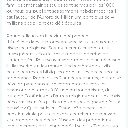
familles américaines seules sont ser­vies par les 1000
journaux qui publient ses sermons hebdomadaires. Il
est l’auteur de l’Aurore du Mil­lénium dont plus de 4
millions d’expl. ont été déjà écoulés.
Pour quelle raison il devint indépendant.
Il fut élevé dans le protestantisme sous la plus stricte
discipline religieuse. Ses instructeurs crurent et lui
enseignèrent selon la vieille mode la doctrine de
l’enfer de feu. Pour sauver son prochain d’un tel destin
il alla inscrire sur les murs et les bar­rières de sa ville
natale des textes bibliques appe­lant les pécheurs à la
repentance. Pendant les 2 années suivantes, tout en se
développant dans la vie commerciale il consacra
beaucoup de temps à l’étude du bouddhisme, du
culte de Confucius et d’autres religions orientales, mais
découvrit bientôt qu’elles ne sont pas dignes de foi. La
pensée: « Quel est le vrai Evangile? » devint une
question vitale pour cet esprit chercheur ne pouvant
se con­tenter des idées diffuses et des prétentions
contra­dictoires de la chrétienté. Il se dit: « Trouverais-je