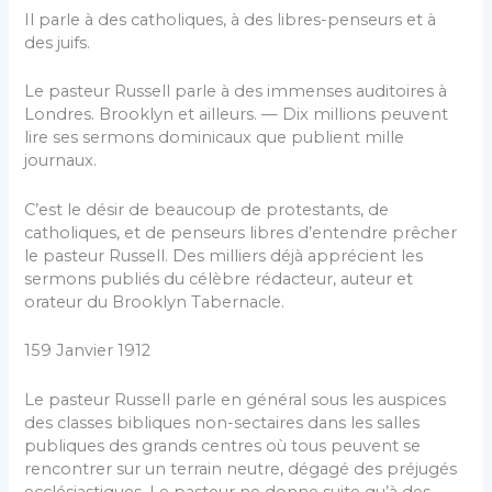
Il parle à des catholiques, à des libres-penseurs et à
des juifs.
Le pasteur Russell parle à des immenses auditoires à
Londres. Brooklyn et ailleurs. — Dix millions peuvent
lire ses sermons domini­caux que publient mille
journaux.
C’est le désir de beaucoup de protestants, de
catholiques, et de penseurs libres d’entendre prê­cher
le pasteur Russell. Des milliers déjà apprécient les
sermons publiés du célèbre rédacteur, auteur et
orateur du Brooklyn Tabernacle.
159 Janvier 1912
Le pasteur Russell parle en général sous les aus­pices
des classes bibliques non-sectaires dans les salles
publiques des grands centres où tous peuvent se
rencontrer sur un terrain neutre, dégagé des pré­jugés
ecclésiastiques. Le pasteur ne donne suite qu’à des