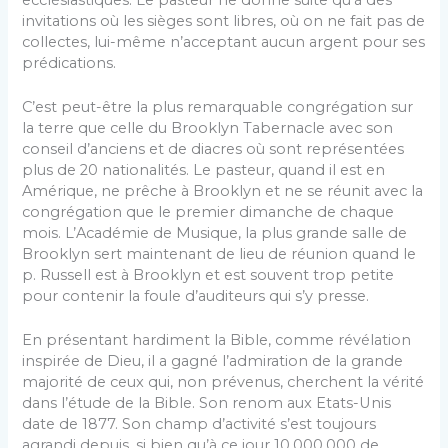
invitations où les sièges sont libres, où on ne fait pas de
collectes, lui-même n’acceptant aucun argent pour ses
prédications.
C’est peut-être la plus remarquable congrégation sur
la terre que celle du Brooklyn Tabernacle avec son
conseil d’anciens et de diacres où sont repré­sentées
plus de 20 nationalités. Le pasteur, quand il est en
Amérique, ne prêche à Brooklyn et ne se réunit avec la
congrégation que le premier di­manche de chaque
mois. L’Académie de Musique, la plus grande salle de
Brooklyn sert maintenant de lieu de réunion quand le
p. Russell est à Broo­klyn et est souvent trop petite
pour contenir la foule d’auditeurs qui s’y presse.
En présentant hardiment la Bible, comme révé­lation
inspirée de Dieu, il a gagné l’admiration de la grande
majorité de ceux qui, non prévenus, cher­chent la vérité
dans l’étude de la Bible. Son renom aux Etats-Unis
date de 1877. Son champ d’activité s’est toujours
agrandi depuis, si bien qu’à ce jour 10,000,000 de