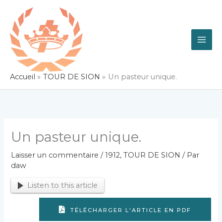
Aller
au
contenu
Accueil
TOUR DE SION
Un pasteur unique.
Un pasteur unique.
Laisser un commentaire
/
1912
,
TOUR DE SION
/ Par
daw
Listen to this article
TÉLÉCHARGER L'ARTICLE EN PDF