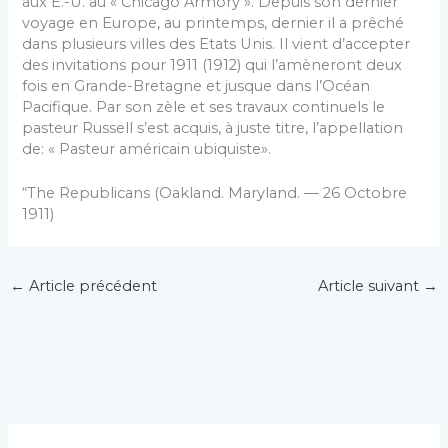
aux E.-U. au « Chicago Armory ». De­puis son dernier
voyage en Europe, au printemps, dernier il a prêché
dans plusieurs villes des Etats ­Unis. Il vient d’accepter
des invitations pour 1911 (1912) qui l’amèneront deux
fois en Grande-Bretagne et jusque dans l’Océan
Pacifique. Par son zèle et ses travaux continuels le
pasteur Russell s’est ac­quis, à juste titre, l’appellation
de: « Pasteur améri­cain ubiquiste».
“The Republicans (Oakland. Maryland. — 26 Oc­tobre
1911)
←
Article précédent
Article suivant
→