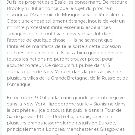
Juifs les prophéties d’Esaïe les concernant. De retour à
Brooklyn il fut annoncé que le sujet du prochain
discours à l’Académie de Musique serait « Jérusalem ».
C’était une chose tellement étrange, inouïe de voir un
ministre protestant s’intéresser aux espérances
judaïques que le tout Israël new-­yorkais fut dans
l’attente de quelque chose — ils ne savaient quoi.
L’intérêt se manifesta de telle sorte à cette occasion
que des centaines de Juifs aussi bien que de gens de
toutes les nations ne purent trouver place, pour
écouter l’orateur. Ce discours fut publié dans 15
journaux juifs de New-York et dans la presse juive de
plusieurs villes de la Grande­Bretagne, de la Russie et de
l’Amérique.
En octobre 1910 il parla à une grande assemblée juive
dans la New-York Hippodrome sur le « Sionis­me dans
la prophétie » (ce discours fut publié dans la Tour de
Garde janvier 1911. — Réd.) et a, depuis, prêché à
plusieurs grands rassemblements juifs en Europe,
principalement à Londres, Manchester et Glasgow et