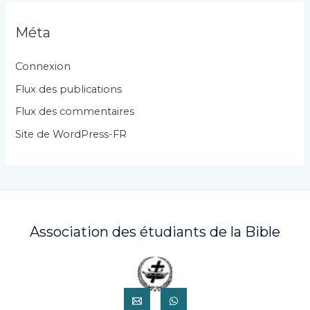
é
g
Méta
o
r
Connexion
i
Flux des publications
e
Flux des commentaires
s
Site de WordPress-FR
Association des étudiants de la Bible