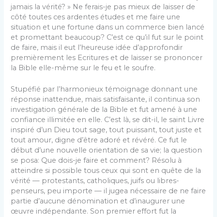
jamais la vérité? » Ne ferais-je pas mieux de laisser de
côté toutes ces ardentes études et me faire une
situation et une fortune dans un commerce bien lancé
et promettant beaucoup? C’est ce qu’il fut sur le point
de faire, mais il eut l’heureuse idée d’approfondir
premièrement les Ecritures et de lais­ser se prononcer
la Bible elle-même sur le feu et le soufre.
Stupéfié par l’harmonieux témoignage donnant une
réponse inattendue, mais satisfaisante, il continua son
investigation générale de la Bible et fut amené à une
confiance illimitée en elle. C’est là, se dit-il, le saint Livre
inspiré d’un Dieu tout sage, tout puissant, tout juste et
tout amour, digne d’être adoré et révéré. Ce fut le
début d’une nouvelle orientation de sa vie; la question
se posa: Que dois-­je faire et comment? Résolu à
atteindre si possible tous ceux qui sont en quête de la
vérité — protestants, catholiques, juifs ou libres-
penseurs, peu im­porte — il jugea nécessaire de ne faire
partie d’au­cune dénomination et d’inaugurer une
œuvre indé­pendante. Son premier effort fut la