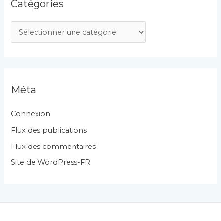
Catégories
C
a
t
é
g
Méta
o
r
Connexion
i
Flux des publications
e
Flux des commentaires
s
Site de WordPress-FR