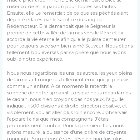
mise à prier ardemment. Elle demandait à Dieu sa
miséricorde et le pardon pour toutes ses fautes.
Ensuite, elle Le remerciait de ce que ses péchés aient
déjà été effacés par le sacrifice du sang du
Rédempteur. Elle demandait que le Seigneur la
prenne de cette vallée de larmes vers le Père et lui
accorde la vie éternelle afin qu’elle puisse demeurer
pour toujours avec son bien-aimé Sauveur. Nous étions
tellement bouleversés par sa prière que nous avons
oublié notre expérience.
Nous nous regardions les uns les autres, les yeux pleins
de larmes, et moi je fus tellement ému que je pleurais
comme un enfant. A ce moment-là retentit la
sonnerie de notre appareil. Lorsque nous regardâmes
le cadran, nous n’en croyions pas nos yeux, l’aiguille
indiquait +500 divisions à droite, direction positive, et
visiblement, voulait aller plus loin encore. J’observais
l’appareil ainsi que mes compagnons. J’étais
profondément troublé. Pour la première fois, nous
avions mesuré la puissance d’une prière de croyante
mourante. Son intensité s’est révélée cinq fois plus