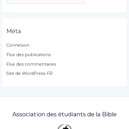
a
t
é
g
Méta
o
r
Connexion
i
Flux des publications
e
Flux des commentaires
s
Site de WordPress-FR
Association des étudiants de la Bible