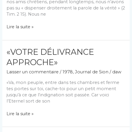
nos amis chrétiens, pendant longtemps, nous n’avons
pas su « dispenser droitement la parole de la vérité » (2
Tim. 2 15). Nous ne
QUELQUE
Lire la suite »
CHOSE
DE
MEILLEUR
«VOTRE DÉLIVRANCE
APPROCHE»
Laisser un commentaire
/
1978
,
Journal de Sion
/
daw
«Va, mon peuple, entre dans tes chambres et ferme
tes portes sur toi, cache-toi pour un petit moment
jusqu’à ce que l’indignation soit passée. Car voici
l’Eternel sort de son
«VOTRE
Lire la suite »
DÉLIVRANCE
APPROCHE»