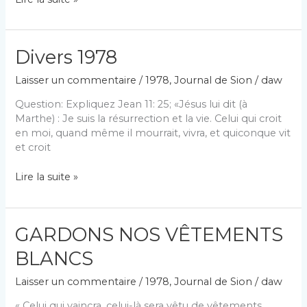
DU
MONDE
Divers 1978
Laisser un commentaire
/
1978
,
Journal de Sion
/
daw
Question: Expliquez Jean 11: 25; «Jésus lui dit (à
Marthe) : Je suis la résurrection et la vie. Celui qui croit
en moi, quand même il mourrait, vivra, et quiconque vit
et croit
Divers
Lire la suite »
1978
GARDONS NOS VÊTEMENTS
BLANCS
Laisser un commentaire
/
1978
,
Journal de Sion
/
daw
« Celui qui vaincra, celui-là sera vêtu de vêtements