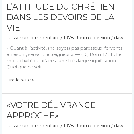
L’ATTITUDE DU CHRÉTIEN
DANS LES DEVOIRS DE LA
VIE
Laisser un commentaire
/
1978
,
Journal de Sion
/
daw
« Quant à l’activité, (ne soyez) pas paresseux, fervents
en esprit, servant le Seigneur ». — (D.) Rom. 12 : 11. Le
mot activité ou affaire a une très large signification.
Quoi que ce soit
L’ATTITUDE
Lire la suite »
DU
CHRÉTIEN
DANS
«VOTRE DÉLIVRANCE
LES
DEVOIRS
APPROCHE»
DE
LA
Laisser un commentaire
/
1978
,
Journal de Sion
/
daw
VIE