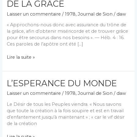
DE LA GRÂCE
Laisser un commentaire
/
1978
,
Journal de Sion
/
daw
« Approchons-nous donc avec assurance du trône de
la grâce, afin d’obtenir miséricorde et de trouver grâce
pour être secourus dans nos besoins ». — Héb. 4 : 16.
Ces paroles de l’apôtre ont été […]
LE
Lire la suite »
PRIVILÈGE
D’AVOIR
ACCÈS
L’ESPERANCE DU MONDE
AUPRÈS
DU
Laisser un commentaire
/
1978
,
Journal de Sion
/
daw
TRÔNE
DE
Le Désir de tous les Peuples viendra. « Nous savons
LA
que toute la création à la fois soupire et est en travail
GRÂCE
d’enfantement jusqu’à maintenant » ; « car le vif désir
de la création
L’ESPERANCE
Lire la suite »