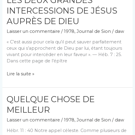
LES DEUX GRANDES
INTERCESSIONS DE JÉSUS
AUPRÈS DE DIEU
Laisser un commentaire
/
1978
,
Journal de Sion
/
daw
« C’est aussi pour cela qu’il peut sauver parfaitement
ceux qui s’approchent de Dieu par lui, étant toujours
vivant pour intercéder en leur faveur ». — Héb. 7 : 25.
Dans cette page de l’épître
LES
Lire la suite »
DEUX
GRANDES
INTERCESSIONS
QUELQUE CHOSE DE
DE
JÉSUS
MEILLEUR
AUPRÈS
DE
Laisser un commentaire
/
1978
,
Journal de Sion
/
daw
DIEU
Hébr. 11 : 40 Notre appel céleste. Comme plusieurs de