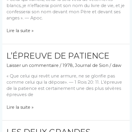
blancs, je n’effacerai point son nom du livre de vie, et je
confesserai son nom devant mon Père et devant ses
anges ». — Apoc.
GARDONS
Lire la suite »
NOS
VÊTEMENTS
BLANCS
L’ÉPREUVE DE PATIENCE
Laisser un commentaire
/
1978
,
Journal de Sion
/
daw
« Que celui qui revêt une armure, ne se glorifie pas
comme celui qui la dépose». — 1 Rois 20: 11. L’épreuve
de la patience est certainement une des plus sévères
épreuves de
L’ÉPREUVE
Lire la suite »
DE
PATIENCE