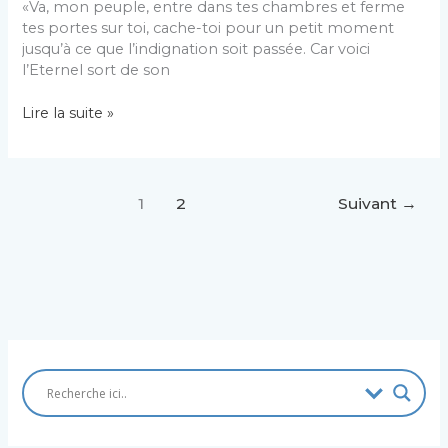
«Va, mon peuple, entre dans tes chambres et ferme
tes portes sur toi, cache-toi pour un petit moment
jusqu’à ce que l’indignation soit passée. Car voici
l’Eternel sort de son
«VOTRE
Lire la suite »
DÉLIVRANCE
APPROCHE»
1
2
Suivant
→