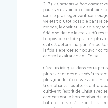
2 : 3).
« Combats le bon combat de 
paraissent avoir l’idée contraire; 
sans le plus léger vent, sans orag
vie était plutôt possible dans le
monde, la chair et le diable s’y s
fidèle soldat de la croix a dû résis
l’opposition est de plus en plus f
et il est déterminé, par n’impor
la fois, à exercer son pouvoir co
contre l’exaltation de l’Eglise.
C’est un fait que, dans cette péri
plusieurs et des plus sévères te
plus grandes épreuves vont encore
triomphante, les attendent prép
cultivent l’esprit de Christ avec s
combattent le bon combat de la f
bataille —ceux-là seront les vainqu