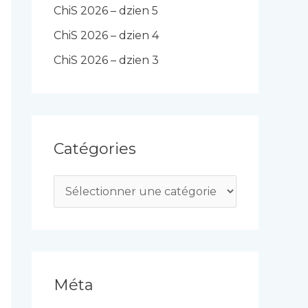
ChiS 2026 – dzien 5
ChiS 2026 – dzien 4
ChiS 2026 – dzien 3
Catégories
C
a
t
é
g
Méta
o