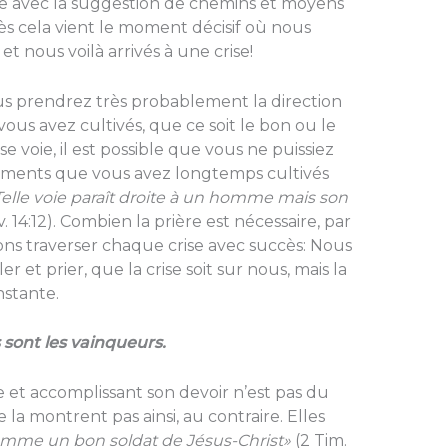
ève avec la suggestion de chemins et moyens
près cela vient le moment décisif où nous
et nous voilà arrivés à une crise!
 prendrez très probablement la direction
ous avez cultivés, que ce soit le bon ou le
e voie, il est possible que vous ne puissiez
entiments que vous avez longtemps cultivés
Telle voie paraît droite à un homme mais son
. 14:12). Combien la prière est nécessaire, par
ons traverser chaque crise avec succès: Nous
r et prier, que la crise soit sur nous, mais la
nstante.
sont les vainqueurs.
e et accomplissant son devoir n’est pas du
e la montrent pas ainsi, au contraire. Elles
omme un bon soldat de Jésus-Christ»
(2 Tim.