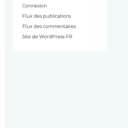
r
Connexion
i
Flux des publications
e
Flux des commentaires
s
Site de WordPress-FR