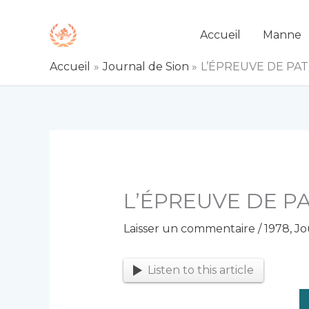
Aller
au
Accueil
Manne
contenu
Accueil
Journal de Sion
L’ÉPREUVE DE PA
L’ÉPREUVE DE P
Laisser un commentaire
/
1978
,
Jo
Listen to this article