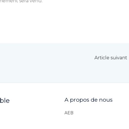
nnement sera venu.
Article suivant
A propos de nous
ible
AEB