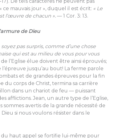
-17). De tels caractères ne peuvent pas
ce mauvais jour », duquel il est écrit:
« Le
st l’œuvre de chacun ».
— 1 Cor. 3: 13.
l’armure de Dieu
 ne soyez pas surpris, comme d’une chose
rnaise qui est au milieu de vous pour vous
x de l’Eglise élue doivent être ainsi éprouvés;
 l’épreuve jusqu’au bout! La ferme parole
ombats et de grandes épreuves pour la fin
type du corps de Christ, termina sa carrière
billon dans un chariot de feu — puissant
afflictions. Jean, un autre type de l’Eglise,
us sommes avertis de la grande nécessité de
Dieu si nous voulons résister dans le
ix du haut appel se fortifie lui-même pour