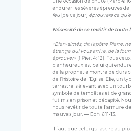
une occasion de chute (Marc 4: 16
endurer les sévères épreuves de « 
feu
[de ce jour]
éprouvera ce qu’e
Nécessité de se revêtir de toute 
«Bien-aimés, dit l’apôtre Pierre,
étrange qui vous arrive, de la fou
éprouver»
(1 Pier. 4: 12). Tous ceu
bienheureux est celui qui endure
de la prophétie montre de durs c
de l’histoire de l’Eglise; Elie, un 
terrestre, s’élevant avec un tour
symbole de tempêtes et de grandes 
fut mis en prison et décapité. No
nous revêtir de toute l’armure de 
mauvais jour. — Eph. 6:11-13.
Il faut que celui qui aspire au pr