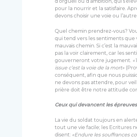
d’orgueil ou d’ambition, qui s’él
pour la nourrir et la satisfaire. A
devons choisir une voie ou l’autre 
Quel chemin prendrez-vous? Vous
qui tend vers les sentiments que v
mauvais chemin. Si c’est la mauvais
pas la voir clairement, car les s
gouverneront votre jugement.
«
issue c’est la voie de la mort»
(Prov
conséquent, afin que nous puissi
ne devons pas attendre, pour veille
prière doit être notre attitude co
Ceux qui devancent les épreuves 
La vie du soldat toujours en alert
tout une vie facile; les Ecritures n
disent:
«Endure les souffrances c