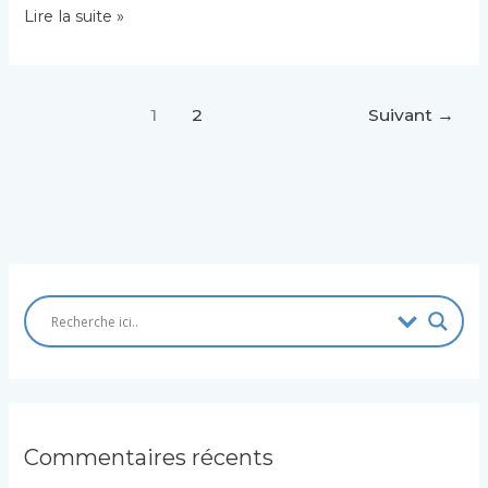
LES
Lire la suite »
EXPÉRIENCES
DE
JOB
1979
1
2
Suivant
→
Commentaires récents