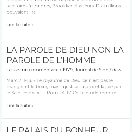
auditoires à Londres, Brooklyn et ailleurs. Dix millions
pouvaient lire
Un
Lire la suite »
Pasteur
unique
LA PAROLE DE DIEU NON LA
PAROLE DE L’HOMME
Laisser un commentaire
/
1979
,
Journal de Sion
/
daw
Marc 7 :1-13. « Le royaume de Dieu, ce n’est pas le
manger et le boire, mais la justice, la paix et la joie par
le Saint Esprit ». — Rom. 14 :17. Cette étude montre
LA
Lire la suite »
PAROLE
DE
DIEU
LE PALAIS DU BONHEUR
NON