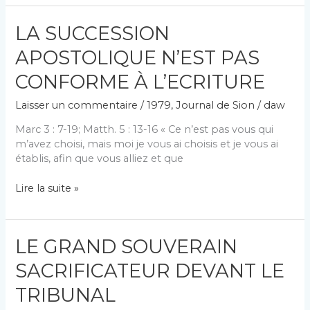
LA
VIE
LA SUCCESSION
DE
SAMSON
APOSTOLIQUE N’EST PAS
CONFORME À L’ECRITURE
Laisser un commentaire
/
1979
,
Journal de Sion
/
daw
Marc 3 : 7-19; Matth. 5 : 13-16 « Ce n’est pas vous qui
m’avez choisi, mais moi je vous ai choisis et je vous ai
établis, afin que vous alliez et que
LA
Lire la suite »
SUCCESSION
APOSTOLIQUE
N’EST
LE GRAND SOUVERAIN
PAS
CONFORME
SACRIFICATEUR DEVANT LE
À
L’ECRITURE
TRIBUNAL