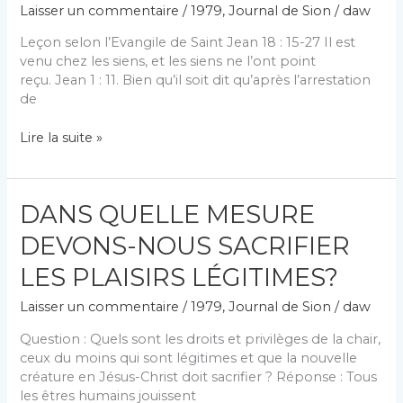
Laisser un commentaire
/
1979
,
Journal de Sion
/
daw
Leçon selon l’Evangile de Saint Jean 18 : 15-27 Il est
venu chez les siens, et les siens ne l’ont point
reçu. Jean 1 : 11. Bien qu’il soit dit qu’après l’arrestation
de
LE
Lire la suite »
GRAND
SOUVERAIN
SACRIFICATEUR
DANS QUELLE MESURE
DEVANT
LE
DEVONS-NOUS SACRIFIER
TRIBUNAL
LES PLAISIRS LÉGITIMES?
Laisser un commentaire
/
1979
,
Journal de Sion
/
daw
Question : Quels sont les droits et privilèges de la chair,
ceux du moins qui sont légitimes et que la nouvelle
créature en Jésus-Christ doit sacrifier ? Réponse : Tous
les êtres humains jouissent