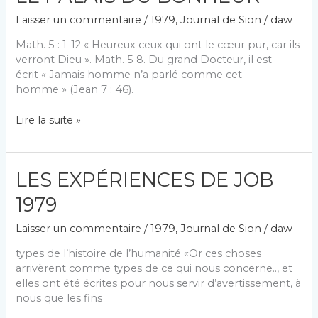
LA
Laisser un commentaire
/
1979
,
Journal de Sion
/
daw
PAROLE
DE
Math. 5 : 1-12 « Heureux ceux qui ont le cœur pur, car ils
L’HOMME
verront Dieu ». Math. 5 8. Du grand Docteur, il est
écrit « Jamais homme n’a parlé comme cet
homme » (Jean 7 : 46).
LE
Lire la suite »
PALAIS
DU
BONHEUR
LES EXPÉRIENCES DE JOB
1979
Laisser un commentaire
/
1979
,
Journal de Sion
/
daw
types de l’histoire de l’humanité «Or ces choses
arrivèrent comme types de ce qui nous concerne.., et
elles ont été écrites pour nous servir d’avertissement, à
nous que les fins