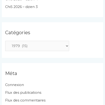
ChiS 2026 – dzien 3
Catégories
C
a
t
é
g
Méta
o
r
Connexion
i
Flux des publications
e
Flux des commentaires