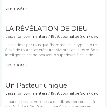
DANS
Lire la suite »
QUELLE
MESURE
DEVONS-
LA RÉVÉLATION DE DIEU
NOUS
SACRIFIER
Laisser un commentaire
/
1979
,
Journal de Sion
/
daw
LES
PLAISIRS
Il est admis par tous que l’homme est le type le plus
LÉGITIMES?
élevé de toutes les créatures vivantes de la terre. Son
intelligence est de beaucoup supérieure à celle de
LA
Lire la suite »
RÉVÉLATION
DE
DIEU
Un Pasteur unique
Laisser un commentaire
/
1979
,
Journal de Sion
/
daw
Il parle à des catholiques, à des libres-penseurs et à
des Juifs. Le frère Russell a parlé à des immenses