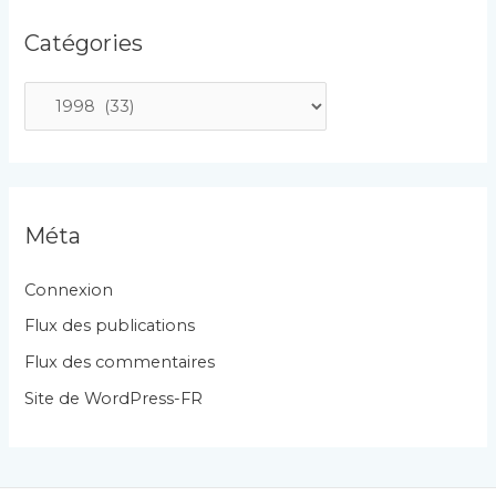
Catégories
C
a
t
é
g
Méta
o
r
Connexion
i
Flux des publications
e
Flux des commentaires
s
Site de WordPress-FR