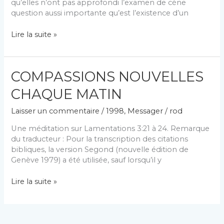
qu’elles n’ont pas approfondi l’examen de cène
question aussi importante qu’est l’existence d’un
EMISSIONS
Lire la suite »
PIERRE
ET
THOMAS »
COMPASSIONS NOUVELLES
« La
démonstration
CHAQUE MATIN
de
l’existence
Laisser un commentaire
/
1998
,
Messager
/
rod
de
Dieu »
Une méditation sur Lamentations 3:21 à 24. Remarque
du traducteur : Pour la transcription des citations
bibliques, la version Segond (nouvelle édition de
Genève 1979) a été utilisée, sauf lorsqu’il y
COMPASSIONS
Lire la suite »
NOUVELLES
CHAQUE
MATIN