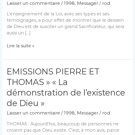
Laisser un commentaire
/
1998
,
Messager
/
rod
L’enseignement de la Loi, avec ses types et ses
témoignages, a pour effet de montrer que le dessein
de Dieu est de susciter un grand Sacrificateur, qui sera
aussi un […]
L’OINT
Lire la suite »
–
LE
MESSIE
EMISSIONS PIERRE ET
–
LE
THOMAS » « La
CHRIST
démonstration de l’existence
de Dieu »
Laisser un commentaire
/
1998
,
Messager
/
rod
THOMAS : Aujourd’hui, beaucoup de personnes ne
croient pas que Dieu existe. C’est, à mon avis, parce