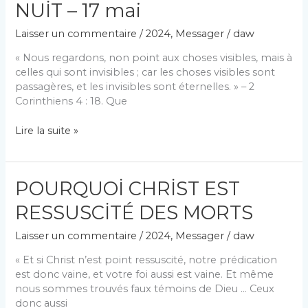
NUİT – 17 mai
avril
Laisser un commentaire
/
2024
,
Messager
/
daw
« Nous regardons, non point aux choses visibles, mais à
celles qui sont invisibles ; car les choses visibles sont
passagères, et les invisibles sont éternelles. » – 2
Corinthiens 4 : 18. Que
CANTİQUE
Lire la suite »
PENDANT
LA
NUİT
POURQUOİ CHRİST EST
–
17
RESSUSCİTÉ DES MORTS
mai
Laisser un commentaire
/
2024
,
Messager
/
daw
« Et si Christ n’est point ressuscité, notre prédication
est donc vaine, et votre foi aussi est vaine. Et même
nous sommes trouvés faux témoins de Dieu … Ceux
donc aussi