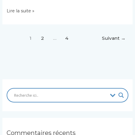
POURQUOİ
Lire la suite »
CHRİST
EST
RESSUSCİTÉ
DES
1
2
…
4
Suivant
→
MORTS
Commentaires récents