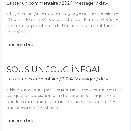
Laisser un commentaire
/
2024
,
Messager
/
daw
« Et j’ai vu, et j’ai rendu témoignage qu’il est le Fils de
Dieu. » – Jean 1 : 34. Versets choisis : Jean 1 : 19-34. De
nombreux prophètes de l’Ancien Testament furent
inspirés […]
LA
Lire la suite »
PAROLE
VİVANTE
–
SOUS UN JOUG İNÉGAL
LE
FİLS
Laisser un commentaire
/
2024
,
Messager
/
daw
DE
DİEU
« Ne vous attelez pas inégalement avec les incroyants ;
car quelle association a la droiture avec l’iniquité ? et
quelle communion a la lumière avec l’obscurité ? Et
quel accord a Christ avec
SOUS
Lire la suite »
UN