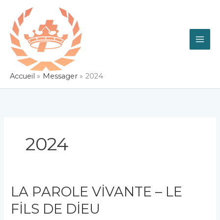
Aller
au
contenu
Accueil
Messager
2024
2024
LA PAROLE VİVANTE – LE
FİLS DE DİEU