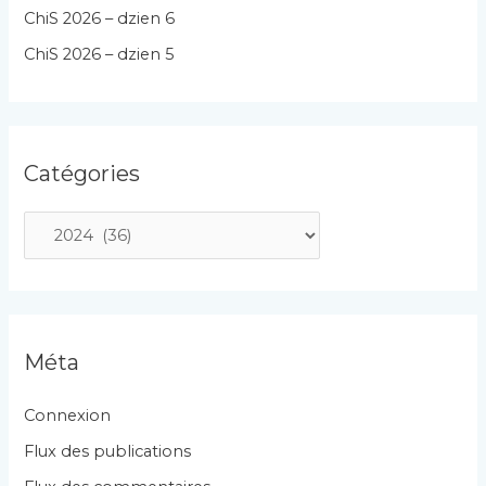
ChiS 2026 – dzien 6
ChiS 2026 – dzien 5
Catégories
C
a
t
é
g
Méta
o
r
Connexion
i
Flux des publications
e