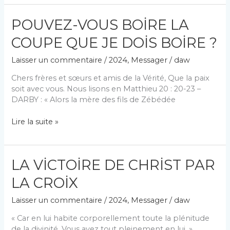
JOUG
İNÉGAL
POUVEZ-VOUS BOİRE LA
COUPE QUE JE DOİS BOİRE ?
Laisser un commentaire
/
2024
,
Messager
/
daw
Chers frères et sœurs et amis de la Vérité, Que la paix
soit avec vous. Nous lisons en Matthieu 20 : 20-23 –
DARBY : « Alors la mère des fils de Zébédée
POUVEZ-
Lire la suite »
VOUS
BOİRE
LA
LA VİCTOİRE DE CHRİST PAR
COUPE
QUE
LA CROİX
JE
DOİS
Laisser un commentaire
/
2024
,
Messager
/
daw
BOİRE ?
« Car en lui habite corporellement toute la plénitude
de la divinité. Vous avez tout pleinement en lui. »