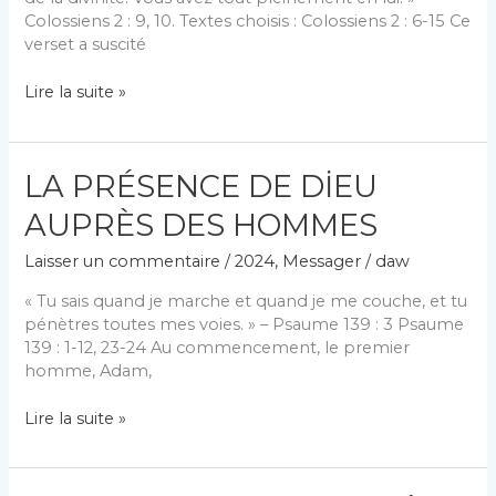
Colossiens 2 : 9, 10. Textes choisis : Colossiens 2 : 6-15 Ce
verset a suscité
LA
Lire la suite »
VİCTOİRE
DE
CHRİST
LA PRÉSENCE DE DİEU
PAR
LA
AUPRÈS DES HOMMES
CROİX
Laisser un commentaire
/
2024
,
Messager
/
daw
« Tu sais quand je marche et quand je me couche, et tu
pénètres toutes mes voies. » – Psaume 139 : 3 Psaume
139 : 1-12, 23-24 Au commencement, le premier
homme, Adam,
LA
Lire la suite »
PRÉSENCE
DE
DİEU