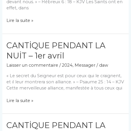
devant nous. » – Hébreux 6 : 18 – KJV Les Saints ont en
effet, dans
CANTİQUE
Lire la suite »
PENDANT
LA
NUİT
CANTİQUE PENDANT LA
–
13
NUİT – 1er avril
avril
Laisser un commentaire
/
2024
,
Messager
/
daw
« Le secret du Seigneur est pour ceux qui le craignent,
et il leur montrera son alliance. » – Psaume 25 : 14 – KJV
Cette merveilleuse alliance, manifestée à tous ceux qui
CANTİQUE
Lire la suite »
PENDANT
LA
NUİT
CANTİQUE PENDANT LA
–
1er