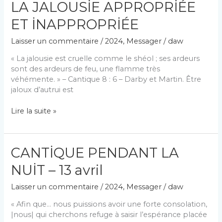
LA JALOUSİE APPROPRİÉE
AUPRÈS
DES
ET İNAPPROPRİÉE
HOMMES
Laisser un commentaire
/
2024
,
Messager
/
daw
« La jalousie est cruelle comme le shéol ; ses ardeurs
sont des ardeurs de feu, une flamme très
véhémente. » – Cantique 8 : 6 – Darby et Martin. Être
jaloux d’autrui est
LA
Lire la suite »
JALOUSİE
APPROPRİÉE
ET
CANTİQUE PENDANT LA
İNAPPROPRİÉE
NUİT – 13 avril
Laisser un commentaire
/
2024
,
Messager
/
daw
« Afin que… nous puissions avoir une forte consolation,
|nous| qui cherchons refuge à saisir l’espérance placée