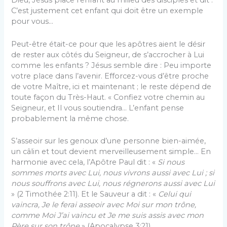
Dieu, Jésus place l’enfant au milieu des disciples et dit :
C’est justement cet enfant qui doit être un exemple
pour vous…
Peut-être était-ce pour que les apôtres aient le désir
de rester aux côtés du Seigneur, de s’accrocher à Lui
comme les enfants ? Jésus semble dire : Peu importe
votre place dans l’avenir. Efforcez-vous d’être proche
de votre Maître, ici et maintenant ; le reste dépend de
toute façon du Très-Haut. « Confiez votre chemin au
Seigneur, et Il vous soutiendra… L’enfant pense
probablement la même chose.
S’asseoir sur les genoux d’une personne bien-aimée,
un câlin et tout devient merveilleusement simple… En
harmonie avec cela, l’Apôtre Paul dit : «
Si nous
sommes morts avec Lui, nous vivrons aussi avec Lui ; si
nous souffrons avec Lui, nous régnerons aussi avec Lui
» (2 Timothée 2:11). Et le Sauveur a dit : «
Celui qui
vaincra, Je le ferai asseoir avec Moi sur mon trône,
comme Moi J’ai vaincu et Je me suis assis avec mon
Père sur son trône
» (Apocalypse 3:21).