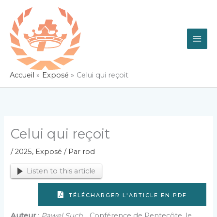
Aller
au
contenu
Accueil
Exposé
Celui qui reçoit
Celui qui reçoit
/
2025
,
Exposé
/ Par
rod
Listen to this article
TÉLÉCHARGER L'ARTICLE EN PDF
Auteur
:
Pawel Such.
, Conférence de Pentecôte, le