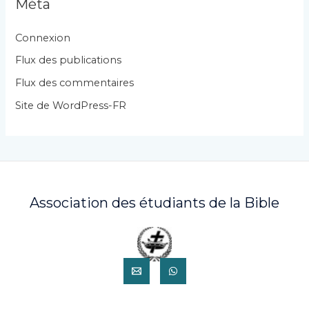
Méta
o
r
Connexion
i
Flux des publications
e
Flux des commentaires
s
Site de WordPress-FR
Association des étudiants de la Bible