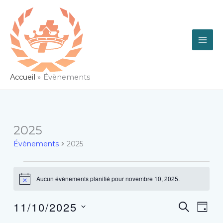
Aller
au
contenu
Accueil
Évènements
2025
Évènements
2025
Évènements
for
Aucun évènements planifié pour novembre 10, 2025.
Notice
novembre
10,
11/10/2025
Recherche
Navig
RECHER
2025
JOU
et
de
Sélectionnez