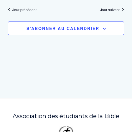
navigation
vues
une
de
Évèn
Jour précédent
Jour suivant
date.
vues
Évènements
S’ABONNER AU CALENDRIER
Association des étudiants de la Bible