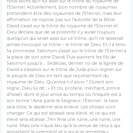
nous lisons qu’il fut assis sur le trône du royaume de
l’Eternel. Actuellement, bon nombre de royaumes
prétendent être des royaumes de l’Eternel, mais leur
affirmation ne repose pas sur l’autorité de la Bible.
David s’assit sur le trône du royaume de l’Eternel et
Dieu déclara que de sa postérité il y aurait toujours
quelqu’un qui serait assis sur ce trône, qu’Il ne laisserait
jamais inoccupé ce trône – le trône de Dieu. Et il a tenu
Sa promesse. Salomon s’assit sur le trône de l’Eternel à
la place de son père David. Puis suivirent les fils de
Salomon jusqu’à … Sédécias, dernier roi de la lignée de
David à s’asseoir sur le trône de Juda pour régner sur
le peuple de Dieu en tant que représentant du
royaume de Dieu. Qu’arriva-t-il alors ? Durant son
règne, Dieu lui dit : « Et toi, profane, méchant, prince
d’Israël, dont le jour arrive au temps où l’iniquité est à
son terme ! Ainsi parle le Seigneur, l’Eternel : la tiare
sera ôtée, le diadème sera enlevé. Les choses vont
changer. Ce qui est abaissé sera élevé, et ce qui est
élevé sera abaissé. J’en ferai une ruine, une ruine, une
ruine. Mais cela n’aura lieu qu’à la venue de celui à qui
appartient le jugement et à qui je le remettrai »