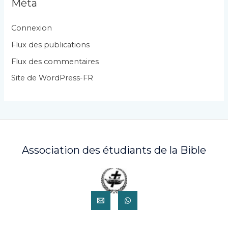
Méta
o
r
Connexion
i
Flux des publications
e
Flux des commentaires
s
Site de WordPress-FR
Association des étudiants de la Bible