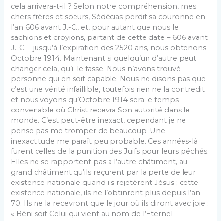
cela arrivera-t-il ? Selon notre compréhension, mes
chers frères et soeurs, Sédécias perdit sa couronne en
l’an 606 avant J.-C., et, pour autant que nous le
sachions et croyions, partant de cette date – 606 avant
J.-C. – jusqu’à l’expiration des 2520 ans, nous obtenons
Octobre 1914. Maintenant si quelqu’un d’autre peut
changer cela, qu’il le fasse. Nous n’avons trouvé
personne qui en soit capable. Nous ne disons pas que
c’est une vérité infaillible, toutefois rien ne la contredit
et nous voyons qu’Octobre 1914 sera le temps
convenable où Christ recevra Son autorité dans le
monde. C’est peut-être inexact, cependant je ne
pense pas me tromper de beaucoup. Une
inexactitude me paraît peu probable. Ces années-là
furent celles de la punition des Juifs pour leurs péchés.
Elles ne se rapportent pas à l’autre châtiment, au
grand châtiment qu’ils reçurent par la perte de leur
existence nationale quand ils rejetèrent Jésus ; cette
existence nationale, ils ne l’obtinrent plus depuis l’an
70. Ils ne la recevront que le jour où ils diront avec joie :
« Béni soit Celui qui vient au nom de l’Eternel