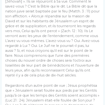
[Jéhovah] ». Ils se réjouiront à Sa vue. Comment le
savez-vous ? C’est la Bible qui le dit. La Bible dit que la
nation juive serait baptisée par le feu (Matth. 3 : 11) pour
son affliction. « Alors je répandrai sur la maison de
David et sur les habitants de Jérusalem un esprit de
grâce et de supplication, et ils tourneront les regards
vers moi, Celui qu’ils ont percé » (Zach. 12 : 10). Ils Le
verront avec les yeux de l’entendement, comme vous
L’avez vu vous-mêmes. L’avez-vous vu ? Oui. Avez-vous
regardé à Lui ? Oui. Le Juif ne le pourrait-il pas, lui
aussi ? Si, et nous croyons qu’il est sur le point de le
faire. Nous comprenons que l’une des premières
choses du nouvel ordre de choses sera l’octroi aux
Israélites de leur part de bénédictions et l’ouverture de
leurs yeux, afin qu’ils reconnaissent Celui qu’ils ont
rejeté il y a de cela plus de dix-huit siècles.
Regardons d’un autre point de vue ; Jésus prophétisa
que « Jérusalem serait foulée aux pieds par les Gentils
jusqu’à ce que les temps des Gentils soient accomplis »
(Luc 21 : 24). Jérusalem était-elle foulée de Son jour ?