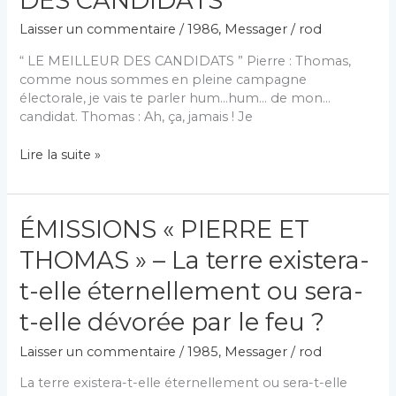
DES CANDIDATS ”
ANGULAIRE
Laisser un commentaire
/
1986
,
Messager
/
rod
”
“ LE MEILLEUR DES CANDIDATS ” Pierre : Thomas,
comme nous sommes en pleine campagne
électorale, je vais te parler hum…hum… de mon…
candidat. Thomas : Ah, ça, jamais ! Je
ÉMISSIONS
Lire la suite »
« PIERRE
ET
THOMAS »
ÉMISSIONS « PIERRE ET
–
“
THOMAS » – La terre existera-
LE
MEILLEUR
t-elle éternellement ou sera-
DES
t-elle dévorée par le feu ?
CANDIDATS
”
Laisser un commentaire
/
1985
,
Messager
/
rod
La terre existera-t-elle éternellement ou sera-t-elle