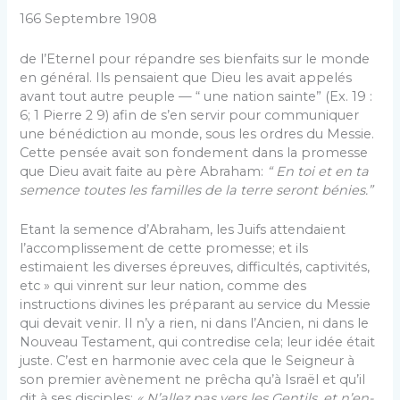
166 Septembre 1908
de l’Eternel pour répandre ses bienfaits sur le monde
en général. Ils pensaient que Dieu les avait appelés
avant tout autre peuple — “ une nation sainte” (Ex. 19 :
6; 1 Pierre 2 9) afin de s’en servir pour communiquer
une bénédiction au monde, sous les ordres du Messie.
Cette pensée avait son fondement dans la promesse
que Dieu avait faite au père Abra­ham:
“ En toi et en ta
semence toutes les familles de la terre seront bénies.”
Etant la semence d’Abraham, les Juifs attendaient
l’accomplissement de cette promesse; et ils
estimaient les diverses épreuves, difficultés, captivités,
etc » qui vinrent sur leur nation, comme des
instructions divines les préparant au service du Messie
qui devait venir. Il n’y a rien, ni dans l’Ancien, ni dans le
Nouveau Tes­tament, qui contredise cela; leur idée était
juste. C’est en harmonie avec cela que le Seigneur à
son premier avènement ne prêcha qu’à Israël et qu’il
dit à ses disciples:
« N’allez pas vers les Gentils, et n’en­