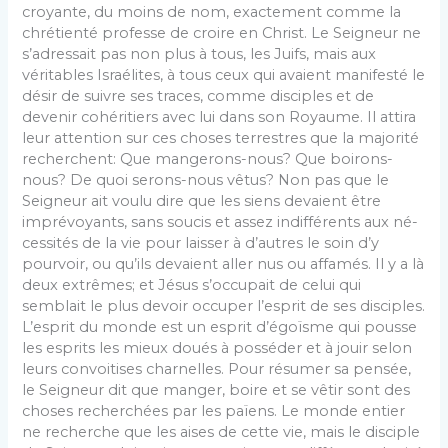
croyante, du moins de nom, exactement comme la
chrétienté professe de croire en Christ. Le Seigneur ne
s’adressait pas non plus à tous, les Juifs, mais aux
véritables Israélites, à tous ceux qui avaient manifesté le
désir de suivre ses traces, comme disciples et de
devenir cohéritiers avec lui dans son Royaume. Il attira
leur attention sur ces choses terrestres que la majorité
recherchent: Que mangerons-nous? Que boi­rons-
nous? De quoi serons-nous vêtus? Non pas que le
Seigneur ait voulu dire que les siens devaient être
imprévoyants, sans soucis et assez indifférents aux né­
cessités de la vie pour laisser à d’autres le soin d’y
pourvoir, ou qu’ils devaient aller nus ou affamés. Il y a là
deux extrêmes; et Jésus s’occupait de celui qui
semblait le plus devoir occuper l’esprit de ses disciples.
L’esprit du monde est un esprit d’égoïsme qui pousse
les esprits les mieux doués à posséder et à jouir selon
leurs convoitises charnelles. Pour résumer sa pensée,
le Seigneur dit que manger, boire et se vêtir sont des
choses recherchées par les païens. Le monde entier
ne recherche que les aises de cette vie, mais le dis­ciple