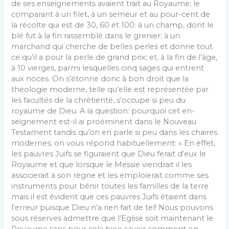
de ses enseignements avaient trait au Royaume; le
comparant à un filet, à un semeur et au pour-cent de
la récolte qui est de 30, 60 et 100: à un champ, dont le
blé fut à la fin rassemblé dans le grenier; à un
marchand qui cherche de belles perles et donne tout
ce qu’il a pour la perle de grand prix; et, à la fin de l’âge,
à 10 vierges, parmi lesquelles cinq sages qui entrent
aux noces. On s’étonne donc à bon droit que la
théologie moderne, telle qu’elle est représentée par
les facultés de la chrétienté, s’occupe si peu du
royaume de Dieu. A la question: pourquoi cet en­
seignement est-il ai proéminent dans le Nouveau
Testament tandis qu’on en parle si peu dans les chaires
modernes; on vous répond habituellement: « En effet,
les pauvres Juifs se figuraient que Dieu ferait d’eux le
Royaume et que lorsque le Messie viendrait il les
associerait à son règne et les emploierait comme ses
instruments pour bénir toutes les familles de la terre
mais il est évident que ces pauvres Juifs étaient dans
l’erreur puisque Dieu n’a rien fait de tel! Nous pou­vons
sous réserves admettre que l’Eglise soit main­tenant le