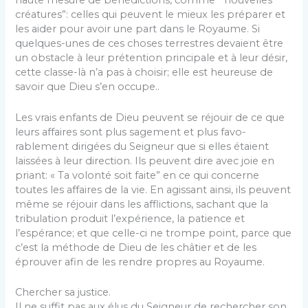
haute mesure de bénédictions, comme “ nouvelles
créatures”: celles qui peuvent le mieux les préparer et
les aider pour avoir une part dans le Royaume. Si
quelques-unes de ces choses terrestres devaient être
un obstacle à leur prétention principale et à leur désir,
cette classe-là n’a pas à choisir; elle est heureuse de
savoir que Dieu s’en occupe..
Les vrais enfants de Dieu peuvent se réjouir de ce que
leurs affaires sont plus sagement et plus favo­
rablement dirigées du Seigneur que si elles étaient
laissées à leur direction. Ils peuvent dire avec joie en
priant: « Ta volonté soit faite” en ce qui concerne
toutes les affaires de la vie. En agissant ainsi, ils peuvent
même se réjouir dans les afflictions, sachant que la
tribulation produit l’expérience, la patience et
l’espérance; et que celle-ci ne trompe point, parce que
c’est la méthode de Dieu de les châtier et de les
éprouver afin de les rendre propres au Royaume.
Chercher sa justice.
Il ne suffit pas aux élus du Seigneur de rechercher son