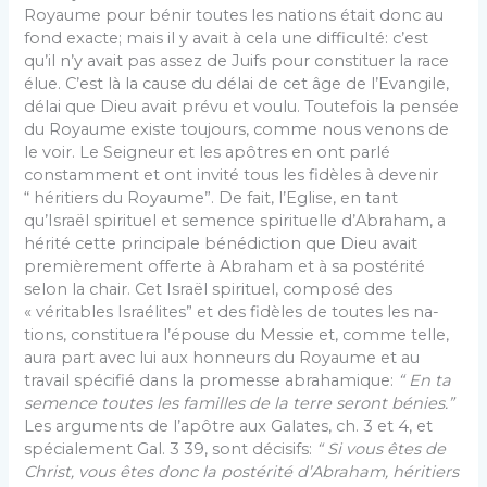
Royaume pour bénir toutes les nations était donc au
fond exacte; mais il y avait à cela une difficulté: c’est
qu’il n’y avait pas assez de Juifs pour constituer la race
élue. C’est là la cause du délai de cet âge de l’Evangile,
délai que Dieu avait prévu et voulu. Toutefois la pensée
du Royaume existe toujours, comme nous venons de
le voir. Le Seigneur et les apôtres en ont parlé
constamment et ont invité tous les fidèles à devenir
“ héritiers du Royaume”. De fait, l’Eglise, en tant
qu’Israël spirituel et semence spirituelle d’Abra­ham, a
hérité cette principale bénédiction que Dieu avait
premièrement offerte à Abraham et à sa posté­rité
selon la chair. Cet Israël spirituel, composé des
« véritables Israélites” et des fidèles de toutes les na­
tions, constituera l’épouse du Messie et, comme telle,
aura part avec lui aux honneurs du Royaume et au
travail spécifié dans la promesse abrahamique:
“ En ta
semence toutes les familles de la terre seront bénies.”
Les arguments de l’apôtre aux Galates, ch. 3 et 4, et
spécialement Gal. 3 39, sont décisifs:
“ Si vous êtes de
Christ, vous êtes donc la postérité d’Abraham, héritiers