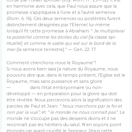
corde par l’Israël spirituel (voy. Rom. 11 : 25—32). C’est
en harmonie avec cela, que Paul nous assure que la
promesse s’appliquera à l’une et à l’autre se­mence
(Rom. 4: 16). Ces deux semences ou postérités furent
distinctement désignées par l’Eternel lui-même
lorsqu’il fit cette promesse à Abraham: “
Je multiplierai
ta postérité comme les étoiles du ciel
[la classe spi­
rituelle]
et comme le sable qui est sur le bord de la
mer
[la semence terrestre].” — Gen. 22: 17.
Comment cherchons-nous le Royaume’?
Si nous avons bien saisi ]a nature du Royaume, nous
pouvons dire que, dans le temps présent, l’Eglise est le
Royaume, mais sans puissance et sans gloire
— dans l’état embryonnaire ou non-
développé — en préparation pour la gloire qui doit
être révélée. Nous percevons alors la signification des
paroles de Paul et Jean:
“ Nous marchons par la foi et
non par la vue”;
et
“ le monde ne nous connaît pas”.
Le
monde ne s’occupe pas des desseins divins et il ne
reconnaît pas les héritiers du salut. N’en soyons point
étonnés car ayant crucifié le Seigneur Jésus cette