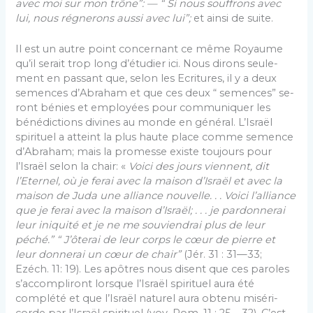
avec moi sur mon trône”: — “ Si nous souffrons avec
lui, nous régnerons aussi avec lui”;
et ainsi de suite.
Il est un autre point concernant ce même Royaume
qu’il serait trop long d’étudier ici. Nous dirons seule­
ment en passant que, selon les Ecritures, il y a deux
semences d’Abraham et que ces deux “ semences” se­
ront bénies et employées pour communiquer les
béné­dictions divines au monde en général. L’Israël
spirituel a atteint la plus haute place comme semence
d’Abra­ham; mais la promesse existe toujours pour
l’Israël selon la chair: «
Voici des jours viennent, dit
l’Eternel, où je ferai avec la maison d’Israël et avec la
maison de Juda une alliance nouvelle. . . Voici l’alliance
que je ferai avec la maison d’Israël; . . . je pardonnerai
leur iniquité et je ne me souviendrai plus de leur
péché.” “ J’ôterai de leur corps le cœur de pierre et
leur donnerai un cœur de chair”
(Jér. 31 : 31—33;
Ezéch. 11: 19). Les apôtres nous disent que ces pa­roles
s’accompliront lorsque l’Israël spirituel aura été
complété et que l’Israël naturel aura obtenu miséri­