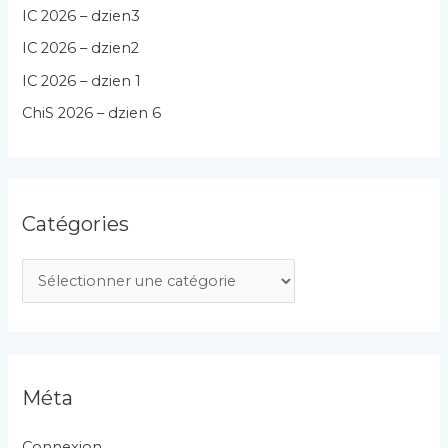
IC 2026 – dzien3
IC 2026 – dzien2
IC 2026 – dzien 1
ChiS 2026 – dzien 6
Catégories
C
a
t
é
g
Méta
o
r
Connexion