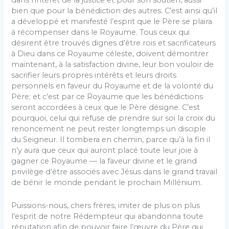
dans l’intérêt de la justice et pour son soutien, aussi
bien que pour la bénédiction des autres. C’est ainsi qu’il
a développé et manifesté l’esprit que le Père se plaira
à récompenser dans le Royaume. Tous ceux qui
désirent être trouvés dignes d’être rois et sacrificateurs
à Dieu dans ce Royaume céleste, doivent démontrer
maintenant, à la satisfaction divine, leur bon vouloir de
sacrifier leurs propres intérêts et leurs droits
personnels en faveur du Royaume et de la volonté du
Père; et c’est par ce Royaume que les bénédictions
seront accordées à ceux que le Père désigne. C’est
pourquoi, celui qui refuse de prendre sur soi la croix du
renoncement ne peut rester longtemps un disciple
du Seigneur. Il tombera en chemin, parce qu’à la fin il
n’y aura que ceux qui auront placé toute leur joie à
gagner ce Royaume — la faveur divine et le grand
privilège d’être associés avec Jésus dans le grand travail
de bénir le monde pendant le prochain Millénium.
Puissions-nous, chers frères, imiter de plus on plus
l’esprit de notre Rédempteur qui abandonna toute
réputation afin de pouvoir faire l’œuvre du Père qui